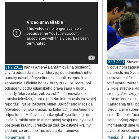
31.7.2011
Slovens
31.7.2011
Iránka Amené Bahrámíová na poslednú
v odvetnom zápase 
chvíľu odpustila mužovi, ktorý jej po odmietnutí jeho
do prestížnej Svet
ponuky na sobáš kyselinou spôsobil oslepnutie a
celkovom súčte bol
zohavenie. Ušetrila ho tak straty zraku, ku ktorej bol
totiž vyhrali zvere
odsúdený podľa islamského práva šaría v duchu
2. kole stretne s 
zásady "oko za oko, zub za zub". Informovala o tom
smutný. Ako vždy, 
iránska televízia, ktorá o príbehu informovala vo svojej
hráčov, ktorí sa s
reportáži. Na jej začiatku vidieť 30-ročného Madžída
Kanaďania hrali p
Movahedího, ako kľačiac na kolenách prosí Amené o
vyrovnaným súpero
odpustenie. Mužovi mal nakvapkať kyselinu do očí
sete. Ten bol kľúč
lekár. "Urobila som to aj pre pokoj svojej rodiny a tiež
setbal, vývoj zápa
pre svoju krajinu, pretože sa zdá, že ostatné krajiny
momentoch sme však
sledujú, čo urobíme," povedala Bahrámíová.
uviedol po skonče
Komentáre:
0
Médiá:
3
Kome