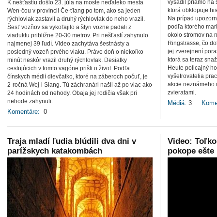
vysadil priamo na 
K nešťastiu došlo 23. júla na moste neďaleko mesta
ktorá obklopuje hi
Wen-čou v provincii Če-ťiang po tom, ako sa jeden
Na prípad upozorni
rýchlovlak zastavil a druhý rýchlovlak do neho vrazil.
podľa ktorého mar
Šesť vozňov sa vykoľajilo a štyri vozne padali z
okolo stromov na 
viaduktu približne 20-30 metrov. Pri nešťastí zahynulo
Ringstrasse, čo do
najmenej 39 ľudí. Video zachytáva šestnásty a
jej zverejnení pora
posledný vozeň prvého vlaku. Práve doň o niekoľko
ktorá sa teraz snaž
minút neskôr vrazil druhý rýchlovlak. Desiatky
Heute policajný h
cestujúcich v tomto vagóne prišli o život. Podľa
vyšetrovatelia pra
čínskych médií dievčatko, ktoré na záberoch počuť, je
akcie neznámeho r
2-ročná Wej-i Siang. Tú záchranári našli až po viac ako
zvieratami.
24 hodinách od nehody. Obaja jej rodičia však pri
nehode zahynuli.
Médiá:
3
Kome
Komentáre:
0
Traja mladí ľudia blúdili dva dni v
Video: Toľko
parížskych katakombách
pokope ešte 