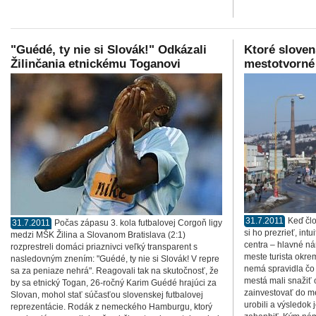
"Guédé, ty nie si Slovák!" Odkázali
Ktoré sloven
Žilinčania etnickému Toganovi
mestotvorné
31.7.2011
Keď čl
31.7.2011
Počas zápasu 3. kola futbalovej Corgoň ligy
si ho prezrieť, int
medzi MŠK Žilina a Slovanom Bratislava (2:1)
centra – hlavné n
rozprestreli domáci priaznivci veľký transparent s
meste turista okr
nasledovným znením: "Guédé, ty nie si Slovák! V repre
nemá spravidla čo 
sa za peniaze nehrá". Reagovali tak na skutočnosť, že
mestá mali snažiť 
by sa etnický Togan, 26-ročný Karim Guédé hrajúci za
zainvestovať do m
Slovan, mohol stať súčasťou slovenskej futbalovej
urobili a výsledok
reprezentácie. Rodák z nemeckého Hamburgu, ktorý