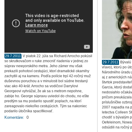
29.7.2011
V piatok 22. júla sa Richard Arrocho pokúsil
so skrutkovačom v ruke zmocniť riadenia v jednej zo
29.7.2011
Bývalú
súprav newyorského metra. Jeho zámer mu však
vľavo), ktorú po út
prekazili pohotoví cestujúci, ktorí dramatické okamihy
Národného úradu pr
zachytili aj na kameru. Podľa polície trpí 42-ročný muž
aj z amerických ná
duševnou poruchou a v minulosti bol súdne trestaný
štvrtok predstavit
viac ako 40-krát. Arrocho sa vodičovi Darrylovi
Garcia, ktorý doda
Georgeovi vyhrážal, že ak sa s metrom nepohne,
nedosiahlo očakáva
zabije ho. George súpravu uviedol do chodu, no ešte
pričom preukázala 
predtým sa mu podarilo spustiť poplach, na ktorí
príslušníčke ozbro
zareagovalo niekoľko cestujúcich. Tým sa nakoniec
2007 napadla na p
podarilo útočníka spacifikovať.
letectva Colleen 
Komentáre:
0
chodiť s bývalým p
Oefeleinom, Nowak
odsúdili na ročný 