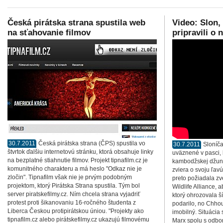
Česká pirátska strana spustila web
Video: Slon, 
na sťahovanie filmov
pripravili o 
30.7.2011
Česká pirátska strana (ČPS) spustila vo
30.7.2011
Sloníč
štvrtok ďalšiu internetovú stránku, ktorá obsahuje linky
uväznené v pasci, k
na bezplatné stiahnutie filmov. Projekt tipnafilm.cz je
kambodžskej džungl
komunitného charakteru a má heslo "Odkaz nie je
zviera o svoju ľav
zločin". Tipnafilm však nie je prvým podobným
preto požiadala zv
projektom, ktorý Pirátska Strana spustila. Tým bol
Wildlife Alliance, 
server piratskefilmy.cz. Ním chcela strana vyjadriť
ktorý ohrozovala ší
protest proti šikanovaniu 16-ročného študenta z
podarilo, no Chhou
Liberca Českou protipirátskou úniou. "Projekty ako
imobilný. Situácia
tipnafilm.cz alebo pirátskefilmy.cz ukazujú filmovému
Marx spolu s odbor