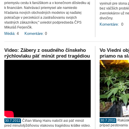
priemyslu cestu k fanúšikom a v konečnom dôsledku aj
vyvinuli pre slona
k financiám. Nahrávací priemysel ale namiesto
bez väčších probl
hľadania nových obchodných modelov aj naďalej
zverolekárov už n
pokračuje v perzekúcií a zastrašovaniu svojich
divočiny.
vlastných zákazníkov," uviedol podpredseda ČPS
Komentáre:
0
Mikuláš Ferjenčík.
Médiá:
4
Komentáre:
0
Video: Zábery z osudného čínskeho
Vo Viedni ob
rýchlovlaku päť minút pred tragédiou
priamo na sl
30.7.2011
Rakúska
30.7.2011
Číňan Wang Hairu natočil asi päť minút
prípad pestovania
pred minulotýždňovou vlakovou tragédiou krátke video.