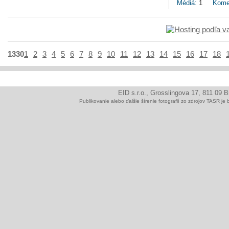
Médiá:
1
Kome
1330
1
2
3
4
5
6
7
8
9
10
11
12
13
14
15
16
17
18
EID s.r.o., Grosslingova 17, 811 09 
Publikovanie alebo ďalšie šírenie fotografií zo zdrojov TAS