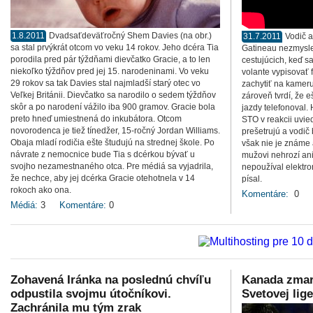
1.8.2011
Dvadsaťdeväťročný Shem Davies (na obr.)
31.7.2011
Vodič 
sa stal prvýkrát otcom vo veku 14 rokov. Jeho dcéra Tia
Gatineau nezmysle
porodila pred pár týždňami dievčatko Gracie, a to len
cestujúcich, keď s
niekoľko týždňov pred jej 15. narodeninami. Vo veku
volante vypisovať 
29 rokov sa tak Davies stal najmladší starý otec vo
zachytiť na kameru
Veľkej Británii. Dievčatko sa narodilo o sedem týždňov
zároveň tvrdí, že 
skôr a po narodení vážilo iba 900 gramov. Gracie bola
jazdy telefonoval.
preto hneď umiestnená do inkubátora. Otcom
STO v reakcii uvi
novorodenca je tiež tínedžer, 15-ročný Jordan Williams.
prešetrujú a vodič 
Obaja mladí rodičia ešte študujú na strednej škole. Po
však nie je známe
návrate z nemocnice bude Tia s dcérkou bývať u
mužovi nehrozí ani
svojho nezamestnaného otca. Pre médiá sa vyjadrila,
nepoužíval elektron
že nechce, aby jej dcérka Gracie otehotnela v 14
písal.
rokoch ako ona.
Komentáre:
0
Médiá:
3
Komentáre:
0
Zohavená Iránka na poslednú chvíľu
Kanada zmar
odpustila svojmu útočníkovi.
Svetovej lige
Zachránila mu tým zrak