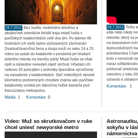
29.7.2011
Toľko 
29.7.2011
Bez svetla, mobilného telefónu a
ešte nikto nikdy n
akejkoľvek orientácie blúdili traja mladí ľudia v
rekorde, ktorý sa 
parížskych katakombách celé dva dni. Po takmer 48
na dvanástom ročn
hodinách ich našli úplne vyčerpaných záchranári.
teplovzdušných ba
Dvadsaťdvaročná žena a dvaja muži vo veku 24 a 25
priestranstva Cha
rokov sa vydali do katakomb v pondelok pri hľadaní
bolo v minulosti v
dobrého miesta na menšiu párty. Mladí ľudia sa však
naraz odštartovalo
opili a následne nevedeli nájsť východ. Hľadalo ich
prekonať predchád
celkovo 35 policajtov z jednotky špeciálne vycvičenej
rekordov z roku 2
na nasadenie v katakombách. Sieť niekoľkých stoviek
vznieslo k oblakom
kilometrov podzemných chodieb známa ako parížske
katakomby vznikla pri stáročnej ťažbe kameňa pod
Komentáre:
1
francúzskou metropolou.
Médiá:
1
Komentáre:
0
Video: Muž so skrutkovačom v ruke
Astronautku,
chcel uniesť newyorské metro
sokyňu v lásk
námorníctva