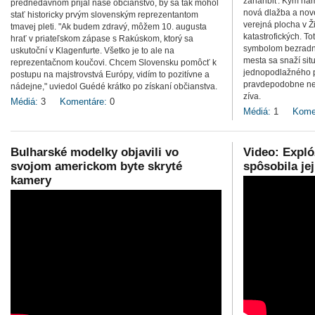
zahanbiť. Kým náme
prednedávnom prijal naše občianstvo, by sa tak mohol
nová dlažba a nové
stať historicky prvým slovenským reprezentantom
verejná plocha v Ž
tmavej pleti. "Ak budem zdravý, môžem 10. augusta
katastrofických. To
hrať v priateľskom zápase s Rakúskom, ktorý sa
symbolom bezradne
uskutoční v Klagenfurte. Všetko je to ale na
mesta sa snaží sit
reprezentačnom koučovi. Chcem Slovensku pomôcť k
jednopodlažného p
postupu na majstrovstvá Európy, vidím to pozitívne a
pravdepodobne nez
nádejne," uviedol Guédé krátko po získaní občianstva.
zíva.
Médiá:
3
Komentáre:
0
Médiá:
1
Kome
Bulharské modelky objavili vo
Video: Expló
svojom americkom byte skryté
spôsobila je
kamery