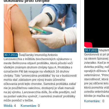
očkovaniu proti chrípke
30.7.2011
Majite
Gordonová si pri p
30.7.2011
Švajčiarsky imunológ Antonio
sa okrem špinavej 
Lanzavecchia z Inštitútu biochemických výskumov v
zvieratko. Keď je 
meste Bellinzona objavil protilátku, ktorá pôsobí voči
dvierka práčky, naš
všetkým známym druhom chrípky typu A. Protilátka s
opratých džínsov. 
označením FI6 tak reaguje na všetkých 16 druhov
veterinárovi. "Pri
chrípky. Táto "univerzálna protilátka" by sa v budúcnosti
starostlivosť, ktorá
mohla stať základom pre vývoj trvalo účinného
pre jej otlčené tel
očkovania proti tejto chorobe. Samotná protilátka zatiaľ
ktorá pomohla vrát
nie je použiteľnou vakcínou, dostupný je však manuál
uviedla veterinárk
na jej výrobu. Lanzavecchia dúfa, že ešte predtým, než
klinike je mačka o
sa podarí vakcínu vyvinúť, i samotná znalosť protilátky
môže pomôcť v liečbe.
Komentáre:
0
Médiá:
4
Komentáre:
0