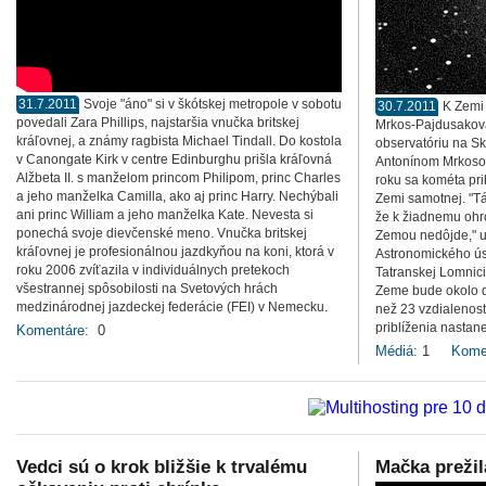
31.7.2011
Svoje "áno" si v škótskej metropole v sobotu
30.7.2011
K Zemi
povedali Zara Phillips, najstaršia vnučka britskej
Mrkos-Pajdusakova
kráľovnej, a známy ragbista Michael Tindall. Do kostola
observatóriu na S
v Canongate Kirk v centre Edinburghu prišla kráľovná
Antonínom Mrkoso
Alžbeta II. s manželom princom Philipom, princ Charles
roku sa kométa prib
a jeho manželka Camilla, ako aj princ Harry. Nechýbali
Zemi samotnej. "Tá
ani princ William a jeho manželka Kate. Nevesta si
že k žiadnemu ohr
ponechá svoje dievčenské meno. Vnučka britskej
Zemou nedôjde," u
kráľovnej je profesionálnou jazdkyňou na koni, ktorá v
Astronomického ús
roku 2006 zvíťazila v individuálnych pretekoch
Tatranskej Lomnic
všestrannej spôsobilosti na Svetových hrách
Zeme bude okolo de
medzinárodnej jazdeckej federácie (FEI) v Nemecku.
než 23 vzdialenos
priblíženia nastan
Komentáre:
0
Médiá:
1
Kome
Vedci sú o krok bližšie k trvalému
Mačka prežil