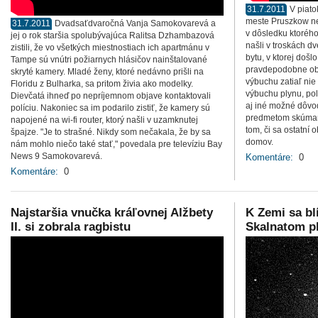
31.7.2011
V piato
meste Pruszkow ne
31.7.2011
Dvadsaťdvaročná Vanja Samokovarevá a
v dôsledku ktorého
jej o rok staršia spolubývajúca Ralitsa Dzhambazová
našli v troskách dv
zistili, že vo všetkých miestnostiach ich apartmánu v
bytu, v ktorej došl
Tampe sú vnútri požiarnych hlásičov nainštalované
pravdepodobne oby
skryté kamery. Mladé ženy, ktoré nedávno prišli na
výbuchu zatiaľ nie
Floridu z Bulharka, sa pritom živia ako modelky.
výbuchu plynu, polí
Dievčatá ihneď po nepríjemnom objave kontaktovali
aj iné možné dôv
políciu. Nakoniec sa im podarilo zistiť, že kamery sú
predmetom skúmani
napojené na wi-fi router, ktorý našli v uzamknutej
tom, či sa ostatní 
špajze. "Je to strašné. Nikdy som nečakala, že by sa
domov.
nám mohlo niečo také stať," povedala pre televíziu Bay
News 9 Samokovarevá.
Komentáre:
0
Komentáre:
0
Najstaršia vnučka kráľovnej Alžbety
K Zemi sa bl
II. si zobrala ragbistu
Skalnatom pl