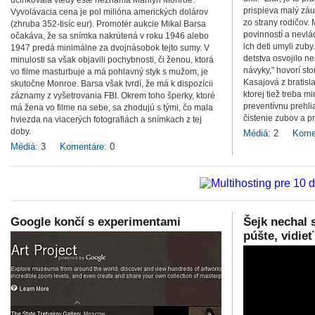
účinkovala vtedy ešte neznáma Marilyn Monroe.
prispieva malý zá
Vyvolávacia cena je pol milióna amerických dolárov
zo strany rodičov.
(zhruba 352-tisíc eur). Promotér aukcie Mikal Barsa
povinností a nevlád
očakáva, že sa snímka nakrútená v roku 1946 alebo
ich deti umyli zub
1947 predá minimálne za dvojnásobok tejto sumy. V
detstva osvojilo n
minulosti sa však objavili pochybnosti, či ženou, ktorá
návyky," hovorí st
vo filme masturbuje a má pohlavný styk s mužom, je
Kasajová z bratisl
skutočne Monroe. Barsa však tvrdí, že má k dispozícii
ktorej tiež treba 
záznamy z vyšetrovania FBI. Okrem toho šperky, ktoré
preventívnu prehli
má žena vo filme na sebe, sa zhodujú s tými, čo mala
čistenie zubov a pr
hviezda na viacerých fotografiách a snímkach z tej
doby.
Médiá:
2
Kome
Médiá:
3
Komentáre:
0
Google končí s experimentami
Šejk nechal 
púšte, vidieť