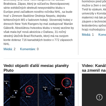
hormónov pred pô
Bratislava. Zápas, ktorý je súčasťou štvorzápasovej
mužov a žien o svo
série exhibičných stretnutí newyorského klubu v
Tvrdí to výskum, k
Európe pred začiatkom nového ročníka NHL, sa bude
univerzity v Konsta
hrať v Zimnom štadióne Ondreja Nepelu, dejisku
maternici má tak p
tohtoročných MS v ľadovom hokeji. Slovenský hokej v
záujem o technické
dresoch New York Rangers by mal zastupovať Marián
testosterónu spôso
Gáborík. Absolútnou hviezdou klubu v novej sezóne by
hrajú rozhodujúcu 
však mala byť nová akvizícia z Dallasu, 31-ročný
Médiá:
1
Kome
stredný útočník Brad Richards, ktorý má na svojom
konte doteraz 716 kanadských bodov v 772 zápasoch
NHL.
Médiá:
2
Komentáre:
0
Vedci objavili ďalší mesiac planéty
Video: Kaná
Pluto
sa zmenil na