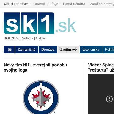
Euroval
|
Líbya
|
Pavol Demitra
|
Založenie firm
AKTUÁLNE TÉMY :
8.8.2026
| Sobota | Oskar
Zahraničné
Domáce
Zaujímavé
Ekonomika
Politi
Nový tím NHL zverejnil podobu
Video: Spid
svojho loga
"reštartu" u