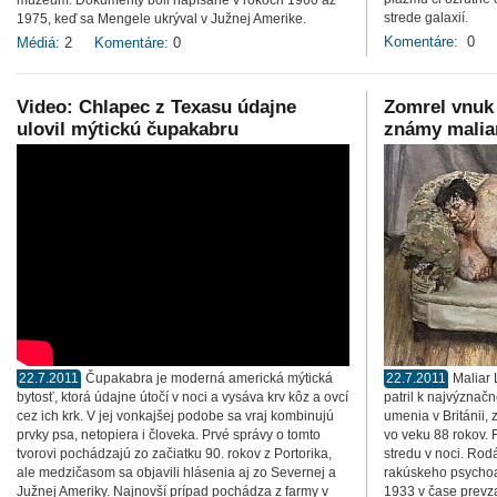
múzeum. Dokumenty boli napísané v rokoch 1960 až
strede galaxií.
1975, keď sa Mengele ukrýval v Južnej Amerike.
Komentáre:
0
Médiá:
2
Komentáre:
0
Video: Chlapec z Texasu údajne
Zomrel vnuk
ulovil mýtickú čupakabru
známy malia
22.7.2011
Čupakabra je moderná americká mýtická
22.7.2011
Maliar 
bytosť, ktorá údajne útočí v noci a vysáva krv kôz a ovcí
patril k najvýznač
cez ich krk. V jej vonkajšej podobe sa vraj kombinujú
umenia v Británii
prvky psa, netopiera i človeka. Prvé správy o tomto
vo veku 88 rokov. 
tvorovi pochádzajú zo začiatku 90. rokov z Portorika,
stredu v noci. Rod
ale medzičasom sa objavili hlásenia aj zo Severnej a
rakúskeho psychoa
Južnej Ameriky. Najnovší prípad pochádza z farmy v
1933 v čase prevza