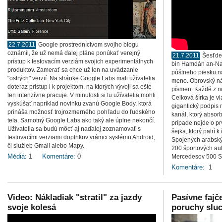
22.7.2011
Google prostredníctvom svojho blogu
oznámil, že už nemá ďalej pláne ponúkať verejný
21.7.2011
Šesťde
prístup k testovacím verziám svojich experimentálnych
bin Hamdán an-Nah
produktov. Zamerať sa chce už len na uvádzanie
púštneho piesku n
"ostrých" verzií. Na stránke Google Labs mali užívatelia
meno. Obrovský ná
doteraz prístup i k projektom, na ktorých vývoji sa ešte
písmen. Každé z ni
len intenzívne pracuje. V minulosti si tu užívatelia mohli
Celková šírka je vi
vyskúšať napríklad novinku zvanú Google Body, ktorá
gigantický podpis
prináša možnosť trojrozmerného pohľadu do ľudského
kanál, ktorý absorb
tela. Samotný Google Labs ako taký ale úplne nekončí.
prípade nejde o pr
Užívatelia sa budú môcť aj naďalej zoznamovať s
šejka, ktorý patrí 
testovacími verziami doplnkov vrámci systému Android,
Spojených arabsk
či služieb Gmail alebo Mapy.
200 športových au
Médiá:
1
Komentáre:
0
Mercedesov 500 SEL
Komentáre:
1
Video: Nákladiak "stratil" za jazdy
Pasívne fajč
svoje kolesá
poruchy slu