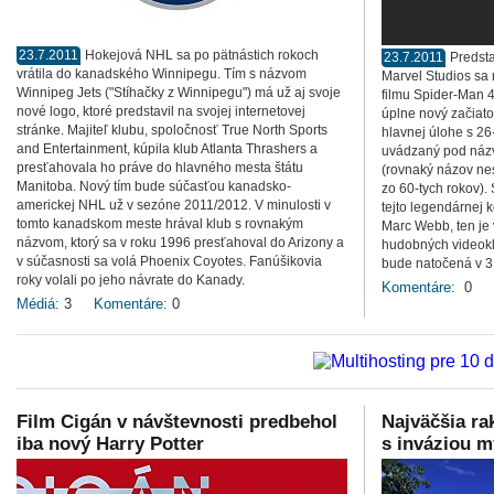
23.7.2011
Hokejová NHL sa po pätnástich rokoch
23.7.2011
Predsta
vrátila do kanadského Winnipegu. Tím s názvom
Marvel Studios sa 
Winnipeg Jets ("Stíhačky z Winnipegu") má už aj svoje
filmu Spider-Man 4
nové logo, ktoré predstavil na svojej internetovej
úplne nový začiato
stránke. Majiteľ klubu, spoločnosť True North Sports
hlavnej úlohe s 2
and Entertainment, kúpila klub Atlanta Thrashers a
uvádzaný pod náz
presťahovala ho práve do hlavného mesta štátu
(rovnaký názov ne
Manitoba. Nový tím bude súčasťou kanadsko-
zo 60-tych rokov)
americkej NHL už v sezóne 2011/2012. V minulosti v
tejto legendárnej 
tomto kanadskom meste hrával klub s rovnakým
Marc Webb, ten je
názvom, ktorý sa v roku 1996 presťahoval do Arizony a
hudobných videokli
v súčasnosti sa volá Phoenix Coyotes. Fanúšikovia
bude natočená v 3D
roky volali po jeho návrate do Kanady.
Komentáre:
0
Médiá:
3
Komentáre:
0
Film Cigán v návštevnosti predbehol
Najväčšia ra
iba nový Harry Potter
s inváziou m