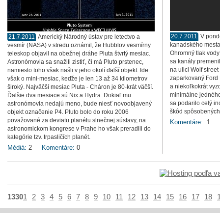
20.7.2011
V pond
21.7.2011
Americký Národný ústav pre letectvo a
kanadského mesta 
vesmír (NASA) v stredu oznámil, že Hubblov vesmírny
Ohromný tlak vody 
teleskop objavil na obežnej dráhe Pluta štvrtý mesiac.
sa kanály premenil
Astronómovia sa snažili zistiť, či má Pluto prstenec,
na ulici Wolf stree
namiesto toho však našli v jeho okolí ďalší objekt. Ide
zaparkovaný Ford F
však o mini-mesiac, keďže je len 13 až 34 kilometrov
a niekoľkokrát vyz
široký. Najväčší mesiac Pluta - Cháron je 80-krát väčší.
minimálne jednéh
Ďalšie dva mesiace sú Nix a Hydra. Dokiaľ mu
sa podarilo celý i
astronómovia nedajú meno, bude niesť novoobjavený
škôd spôsobených 
objekt označenie P4. Pluto bolo do roku 2006
považované za deviatu planétu slnečnej sústavy, na
Komentáre:
1
astronomickom kongrese v Prahe ho však preradili do
kategórie tzv. trpasličích planét.
Médiá:
2
Komentáre:
0
1330
1
2
3
4
5
6
7
8
9
10
11
12
13
14
15
16
17
18