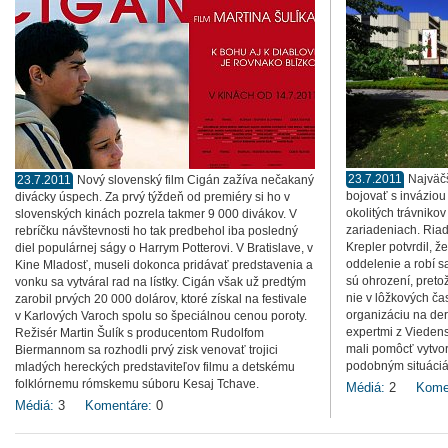
23.7.2011
Najväč
23.7.2011
Nový slovenský film Cigán zažíva nečakaný
bojovať s inváziou
divácky úspech. Za prvý týždeň od premiéry si ho v
okolitých trávnikov
slovenských kinách pozrela takmer 9 000 divákov. V
zariadeniach. Ria
rebríčku návštevnosti ho tak predbehol iba posledný
Krepler potvrdil, ž
diel populárnej ságy o Harrym Potterovi. V Bratislave, v
oddelenie a robí sa
Kine Mladosť, museli dokonca pridávať predstavenia a
sú ohrození, pretož
vonku sa vytváral rad na lístky. Cigán však už predtým
nie v lôžkových ča
zarobil prvých 20 000 dolárov, ktoré získal na festivale
organizáciu na dera
v Karlových Varoch spolu so špeciálnou cenou poroty.
expertmi z Viedensk
Režisér Martin Šulík s producentom Rudolfom
mali pomôcť vytvor
Biermannom sa rozhodli prvý zisk venovať trojici
podobným situáciá
mladých hereckých predstaviteľov filmu a detskému
folklórnemu rómskemu súboru Kesaj Tchave.
Médiá:
2
Kome
Médiá:
3
Komentáre:
0