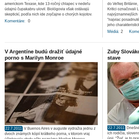
americkom Texase, kde 13-ročný chlapec v nedeľu
do Veľkej Británie
údajnú čupakabru ulovil. Biológovia však ostávajú
Kritici označovali
skeptickí, podľa nich ide zvyčajne o chorých kojotov.
najvýznamnejších 
"najviac posadnut
Komentáre:
0
jeho charakteristic
Médiá:
2
Kome
V Argentíne budú dražiť údajné
Zuby Slovák
porno s Marilyn Monroe
stave
22.7.2011
Dnešné
22.7.2011
V Buenos Aires v auguste vydražia jednu z
ich rodičia, sloven
dvoch známych kópií krátkeho porna, v ktorom vraj
únii. "Žiaľ, je to 