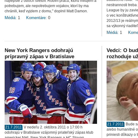
najlepšie z oboch svetov. Robím prácu, ktorú milujem a
nestrannosti treba
potrebujem, ale nepotrebujem vojakov, ktorí by ma
League by ju zavie
chránili, keď vyjdem z domu," doplnil Matt Damon.
o vec konštruktívn
Médiá:
1
Komentáre:
0
2012/13 je reálnym
sa výkonný riadit
Médiá:
1
Kome
New York Rangers odohrajú
Vedci: O bud
prípravný zápas v Bratislave
rozhoduje už
21.7.2011
Bude sa
21.7.2011
V nedeľu 2. októbra 2011 o 17:00 h
alebo humanitné o
odohrajú v Bratislave vzájomný priateľský zápas klub
priniesli dôkazy o 
americkej NHL New York Rangers a HC Slovan