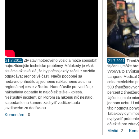
21.7.2011
Zlý stav motorového vozidla môže spôsobiť
21.7.2011
Tínedže
najrozličnejšie technické problémy. Málokedy je však
fajčeniu, môže hroz
situácia až taká zlá, že by počas jazdy začali z vozidla
Vyplýva to z výsku
odpadávať jednotlivé časti. Niečo podobné sa
Langone Medical C
nedávno prihodilo aj jednému nákladnému autu na
celoamerického pri
regionálnej ceste v Rusku. Nanešťastie pre vodiča, z
500 tínedžerov vo 
nákladiaka odpadlo to najdôležitejšie - kolesá.
percent z tínedže
Nešťastný incident, pri ktorom sa nikomu nič nestalo,
fajčeniu, malo mie
sa podarilo na kameru zachytiť vodičovi auta
jednom uchu. U mla
jazdiaceho za dodávkou.
táto hodnota pohy
Tabakový dym môže
Komentáre:
0
ovplyvniť prúdenie
dôležité pre zdravý
Médiá:
2
Kome