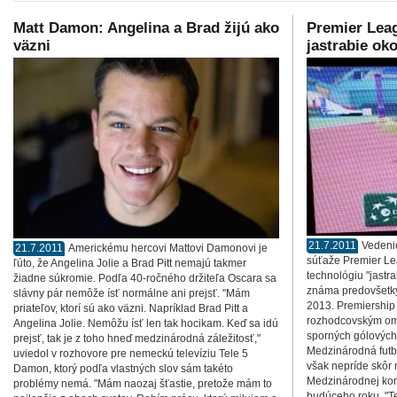
Matt Damon: Angelina a Brad žijú ako
Premier Lea
väzni
jastrabie oko
21.7.2011
Vedenie
21.7.2011
Americkému hercovi Mattovi Damonovi je
súťaže Premier Lea
ľúto, že Angelina Jolie a Brad Pitt nemajú takmer
technológiu "jastra
žiadne súkromie. Podľa 40-ročného držiteľa Oscara sa
známa predovšetký
slávny pár nemôže ísť normálne ani prejsť. "Mám
2013. Premiership
priateľov, ktorí sú ako väzni. Napríklad Brad Pitt a
rozhodcovským om
Angelina Jolie. Nemôžu ísť len tak hocikam. Keď sa idú
sporných gólových 
prejsť, tak je z toho hneď medzinárodná záležitosť,"
Medzinárodná futb
uviedol v rozhovore pre nemeckú televíziu Tele 5
však nepríde skôr
Damon, ktorý podľa vlastných slov sám takéto
Medzinárodnej komi
problémy nemá. "Mám naozaj šťastie, pretože mám to
budúceho roku. "Te