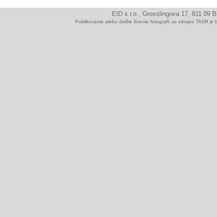
EID s.r.o., Grosslingova 17, 811 09 
Publikovanie alebo ďalšie šírenie fotografií zo zdrojov TAS