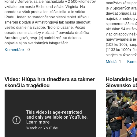
konal v Denvere, sa ale nachádzala v 2 500-kilometrov
množstvo zástupco
vzdialenom meste Richmond v štáte Virginia. Na
je v Spojených ara
obrade sa však predsa len zúčastnila, a to vďaka
dievčat prípadá a
iPadu. Jeden zo svadobčanov niesol tablet uličkou
najnižšie hodnoty
smerom k oltáru a Armstrongová tak mohla sledovať
s pomerom 83 mužo
všetko dianie na svadbe. "Bolo to úžasné. Počas
aktuálne 94 mužov 
obradu som mala slzy v očiach," povedala družička.
viac chlapcov než 
Armstrongová, resp. jej podobizeň, sa dokonca
najvyrovnanejší je
objavila aj na svadobných fotografiách.
(102 ku 100), naop
Komentáre:
0
(1133 ku 1000). Je
starých mužov než 
Médiá:
1
Kome
Video: Hlúpa hra tínedžera sa takmer
Holandsko je
skončila tragédiou
Slovensko už