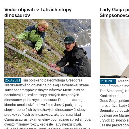
Vedci objavili v Tatrách stopy
Lady Gaga pr
dinosaurov
Simpsonov
25.8.2011
Tím poľského paleontológa Grzegorza
25.8.2011
Americ
Niedźwiedzkého objavil na poľskej i slovenskej strane
populárnom animov
Tatier sedem typov fosílnych nálezov. Medzi nimi sa
The Simpsons), kto
nachádzajú aj fosílne stopy dravých dvojnohých
Konkrétne bude ho
dinosaurov, príbuzných dinosaura Dilophosaurus,
Goes Gaga, pričom
ktorého umelci stvárnili vo filme Jurský park, ale aj
narozpráva. Lady G
stopy drobnejších bylinožravých dinosaurov či stopy
Springfieldu povzbu
predkov veľkých bylinožravcov, ako bol napríklad
bozkom pre Marge
Camarasaurus. Skameneliny pochádzajú spred zhruba
úryvok zo svojho s
dvesto miliónov rokov, keď ešte Tatry neexistovali.
úžasne presvedčivé