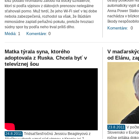
otrasy poškodili N
totiž podalo hromadnú žalobu na tisícky užívateľov,
automaticky vypli 
ktorí si podľa výpisov z dátových prenosov nelegálne
Anna Power Station
sťahovali porno. Muž tvrdí, že jeho Wi-Fi sieť v tej dobe
nachádza v blízkos
nebola zabezpečená, rozhodol sa však, že štúdiám
škody nespôsobilo
mimosúdne zaplatí peňažnú pokutu, pretože hroziaci
súdny spor by podľa neho trval príliš dlho.
Komentáre:
0
Médiá:
1
Komentáre:
0
Matka týrala syna, ktorého
V maďarských
adoptovala z Ruska. Chcela byť v
od Elánu, za
televíznej šou
23.8.2011
V počte
Slovensko v Európ
24.8.2011
Tridsaťšesťročnú Jessicu Beagleyovú z
ročne priláka doko