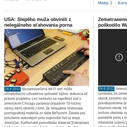
Médiá:
2
Kome
USA: Slepého muža obvinili z
Zemetrasenie
nelegálneho sťahovania porna
poškodilo W
24.8.2011
Americ
24.8.2011
Nezabezpečená Wi-Fi sieť môže
oznámila, že zemet
ničnetušiacim užívateľom spôsobiť vážne, dokonca až
utorok zasiahlo v
právne problémy. Len nedávno sa napríklad súd v
pravdepodobne po
americkom Chicagu zaoberal prípadom 70-ročnej
hlavnom meste. Hov
vdovy, ktorú obvinili z toho, že nelegálne sťahovala
vrchole obelisku v
pornografický materiál zo siete BitTorrent. Žalobe pre
pamätník preto z 
porušenie autorských práv najnovšie čelí aj slepý
odvolania uzavrú p
Američan. Kalifornské pornoštúdio Imperial Enterprises