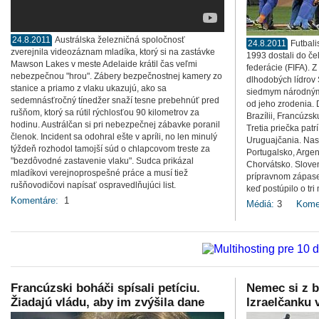
24.8.2011
Austrálska železničná spoločnosť
24.8.2011
Futbali
zverejnila videozáznam mladíka, ktorý si na zastávke
1993 dostali do če
Mawson Lakes v meste Adelaide krátil čas veľmi
federácie (FIFA). Z
nebezpečnou "hrou". Zábery bezpečnostnej kamery zo
dlhodobých lídrov 
stanice a priamo z vlaku ukazujú, ako sa
siedmym národným t
sedemnásťročný tínedžer snaží tesne prebehnúť pred
od jeho zrodenia. D
rušňom, ktorý sa rútil rýchlosťou 90 kilometrov za
Brazílii, Francúzs
hodinu. Austrálčan si pri nebezpečnej zábavke poranil
Tretia priečka patr
členok. Incident sa odohral ešte v apríli, no len minulý
Uruguajčania. Nasl
týždeň rozhodol tamojší súd o chlapcovom treste za
Portugalsko, Argen
"bezdôvodné zastavenie vlaku". Sudca prikázal
Chorvátsko. Sloven
mladíkovi verejnoprospešné práce a musí tiež
prípravnom zápase
rušňovodičovi napísať ospravedlňujúci list.
keď postúpilo o tri
Komentáre:
1
Médiá:
3
Kome
Francúzski boháči spísali petíciu.
Nemec si z b
Žiadajú vládu, aby im zvýšila dane
Izraelčanku 