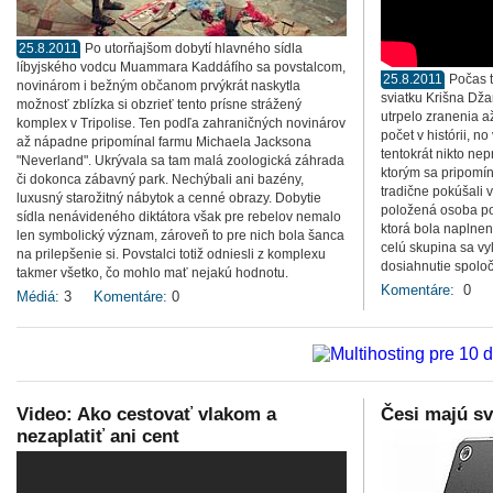
25.8.2011
Po utorňajšom dobytí hlavného sídla
líbyjského vodcu Muammara Kaddáfího sa povstalcom,
25.8.2011
Počas t
novinárom i bežným občanom prvýkrát naskytla
sviatku Krišna Dž
možnosť zblízka si obzrieť tento prísne strážený
utrpelo zranenia a
komplex v Tripolise. Ten podľa zahraničných novinárov
počet v histórii, n
až nápadne pripomínal farmu Michaela Jacksona
tentokrát nikto nepr
"Neverland". Ukrývala sa tam malá zoologická záhrada
ktorým sa pripomín
či dokonca zábavný park. Nechýbali ani bazény,
tradične pokúšali 
luxusný starožitný nábytok a cenné obrazy. Dobytie
položená osoba po
sídla nenávideného diktátora však pre rebelov nemalo
ktorá bola naplnen
len symbolický význam, zároveň to pre nich bola šanca
celú skupina sa vy
na prilepšenie si. Povstalci totiž odniesli z komplexu
dosiahnutie spolo
takmer všetko, čo mohlo mať nejakú hodnotu.
Komentáre:
0
Médiá:
3
Komentáre:
0
Video: Ako cestovať vlakom a
Česi majú sv
nezaplatiť ani cent