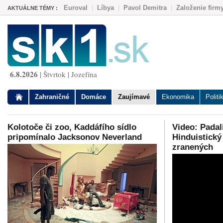
Euroval
|
Líbya
|
Pavol Demitra
|
Založenie firm
AKTUÁLNE TÉMY :
6.8.2026
| Štvrtok | Jozefína
Zahraničné
Domáce
Zaujímavé
Ekonomika
Politi
Kolotoče či zoo, Kaddáfího sídlo
Video: Padal
pripomínalo Jacksonov Neverland
Hinduistický 
zranených