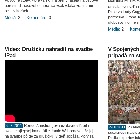
Pôvodné stopy, ktoré vznikli na brehu jazera na ostrove
Neustále musím my
uprostred triasového mora, sa však vďaka vrásneniu
opísala svoj vzťah
ocitli v horách.
Postava Lady Gagy 
partnerka Eltona 
Médiá:
2
Komentáre:
0
glóbusov, no nie s
Médiá:
2
Kome
Video: Družičku nahradil na svadbe
V Spojených
iPad
pripadá na s
25.8.2011
Renee Armstrongová už dávno sľúbila
24.8.2011
V celo
svojej najlepšej kamarátke Jamie Wilbornovej, že jej
súčasnosti na sto 
na svadbe pôjde za družičku. V deň sobáša, ktorý sa
Podľa expertov tak