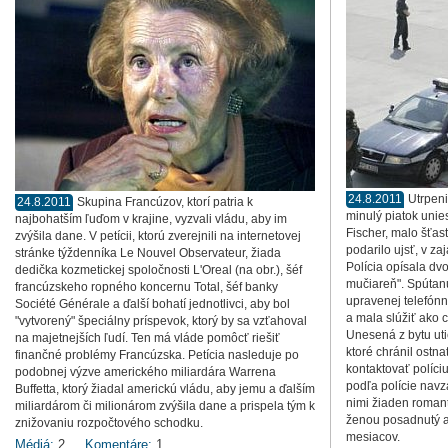
24.8.2011
Utrpeni
24.8.2011
Skupina Francúzov, ktorí patria k
minulý piatok uni
najbohatším ľuďom v krajine, vyzvali vládu, aby im
Fischer, malo šťast
zvýšila dane. V petícii, ktorú zverejnili na internetovej
podarilo ujsť, v zaj
stránke týždenníka Le Nouvel Observateur, žiada
Polícia opísala dv
dedička kozmetickej spoločnosti L'Oreal (na obr.), šéf
mučiareň". Spútanú
francúzskeho ropného koncernu Total, šéf banky
upravenej telefónn
Société Générale a ďalší bohatí jednotlivci, aby bol
a mala slúžiť ako 
"vytvorený" špeciálny príspevok, ktorý by sa vzťahoval
Unesená z bytu uti
na majetnejších ľudí. Ten má vláde pomôcť riešiť
ktoré chránil ostna
finančné problémy Francúzska. Petícia nasleduje po
kontaktovať políciu
podobnej výzve amerického miliardára Warrena
podľa polície nav
Buffetta, ktorý žiadal americkú vládu, aby jemu a ďalším
nimi žiaden romant
miliardárom či milionárom zvýšila dane a prispela tým k
ženou posadnutý a 
znižovaniu rozpočtového schodku.
mesiacov.
Médiá:
2
Komentáre:
1