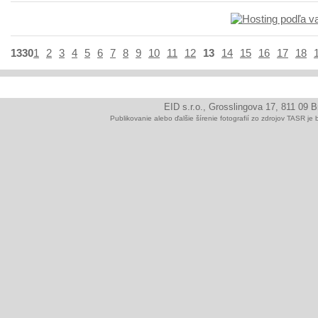
1330
1
2
3
4
5
6
7
8
9
10
11
12
13
14
15
16
17
18
EID s.r.o., Grosslingova 17, 811 09 
Publikovanie alebo ďalšie šírenie fotografií zo zdrojov TAS