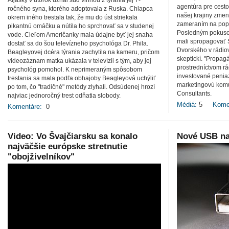
Aljašky v utorok uznal súd vinnou z týrania jej 7-
agentúra pre cesto
ročného syna, ktorého adoptovala z Ruska. Chlapca
našej krajiny zmen
okrem iného trestala tak, že mu do úst striekala
zameraním na popul
pikantnú omáčku a nútila ho sprchovať sa v studenej
Posledným pokuso
vode. Cieľom Američanky mala údajne byť jej snaha
mali spropagovať S
dostať sa do šou televízneho psychológa Dr. Phila.
Dvorského v rádio
Beagleyovej dcéra týrania zachytila na kameru, pričom
skeptickí. "Propag
videozáznam matka ukázala v televízii s tým, aby jej
prostredníctvom r
psychológ pomohol. K neprimeraným spôsobom
investované peniaz
trestania sa mala podľa obhajoby Beagleyová uchýliť
marketingovú komu
po tom, čo "tradičné" metódy zlyhali. Odsúdenej hrozí
Consultants.
najviac jednoročný trest odňatia slobody.
Médiá:
5
Kome
Komentáre:
0
Video: Vo Švajčiarsku sa konalo
Nové USB nah
najväčšie európske stretnutie
"obojživelníkov"