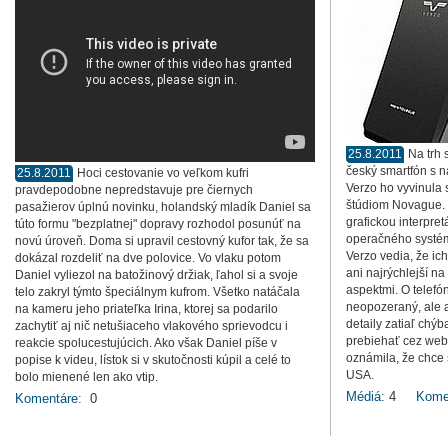
25.8.2011
Na trh 
český smartfón s 
25.8.2011
Hoci cestovanie vo veľkom kufri
Verzo ho vyvinula
pravdepodobne nepredstavuje pre čiernych
štúdiom Novague. K
pasažierov úplnú novinku, holandský mladík Daniel sa
grafickou interpr
túto formu "bezplatnej" dopravy rozhodol posunúť na
operačného systém
novú úroveň. Doma si upravil cestovný kufor tak, že sa
Verzo vedia, že ich
dokázal rozdeliť na dve polovice. Vo vlaku potom
ani najrýchlejší n
Daniel vyliezol na batožinový držiak, ľahol si a svoje
aspektmi. O telefóne
telo zakryl týmto špeciálnym kufrom. Všetko natáčala
neopozeraný, ale a
na kameru jeho priateľka Irina, ktorej sa podarilo
detaily zatiaľ chý
zachytiť aj nič netušiaceho vlakového sprievodcu i
prebiehať cez web
reakcie spolucestujúcich. Ako však Daniel píše v
oznámila, že chce
popise k videu, lístok si v skutočnosti kúpil a celé to
USA.
bolo mienené len ako vtip.
Médiá:
4
Kome
Komentáre:
0