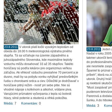
23.8.2011
V utorok platí kvôli vysokým teplotám od
23.8.2011
Jeden z
obeda do 18.00 h meteorologická výstraha prvého
Nadal v roku 2005
stupňa. Tá sa vzťahuje na územie západného a
takmer ukončil ten
juhozápadného Slovenska, kde maximálne teploty
do profesionálneho
vzduchu môžu dosahovať 33 až 35 stupňov. Takéto
ale nesmiete zaspa
horúčavy sú podľa lekárov pre organizmus veľkou
Španiel to priznal 
záťažou. Ak vlhkosť vzduchu presiahne 70 percent a je
príbeh", ktorá na 
dusno, mali by sa pobytu vonku vyhýbať predovšetkým
utorok. Druhý hráč
ľudia s chorobami srdca a ciev. Dôležité je dodržiavať v
aj niektoré skutoč
horúčave pitný režim - nosiť pri sebe pitie. Nie sú
"Musí zaspávať pri
vhodné nápoje s kofeínom a alkohol, vrátane piva.
pustenom televízo
Varujúcimi príznakmi vyčerpania z tepla sú bolesti
Parerová a dodala:
hlavy, silné potenie a studená a vlhká pokožka.
šunku. A do hlboke
Médiá:
7
Komentáre:
0
Médiá:
3
Kome