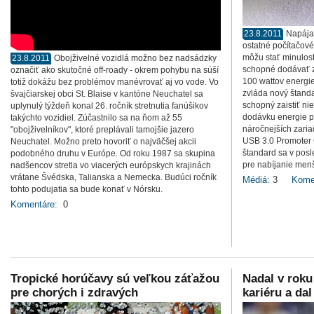
23.8.2011
Napájac
ostatné počítačové 
môžu stať minulos
23.8.2011
Obojživelné vozidlá možno bez nadsádzky
schopné dodávať z
označiť ako skutočné off-roady - okrem pohybu na súší
100 wattov energie
totiž dokážu bez problémov manévrovať aj vo vode. Vo
zvláda nový štanda
švajčiarskej obci St. Blaise v kantóne Neuchatel sa
schopný zaistiť nie
uplynulý týždeň konal 26. ročník stretnutia fanúšikov
dodávku energie p
takýchto vozidiel. Zúčastnilo sa na ňom až 55
náročnejších zaria
"obojživelníkov", ktoré preplávali tamojšie jazero
USB 3.0 Promoter 
Neuchatel. Možno preto hovoriť o najväčšej akcii
štandard sa v posl
podobného druhu v Európe. Od roku 1987 sa skupina
pre nabíjanie menš
nadšencov stretla vo viacerých európskych krajinách
vrátane Švédska, Talianska a Nemecka. Budúci ročník
Médiá:
3
Kome
tohto podujatia sa bude konať v Nórsku.
Komentáre:
0
Tropické horúčavy sú veľkou záťažou
Nadal v roku
pre chorých i zdravých
kariéru a dal