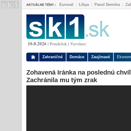
Euroval
|
Líbya
|
Pavol Demitra
|
Za
AKTUÁLNE TÉMY :
10.8.2026
| Pondelok | Vavrinec
Zahraničné
Domáce
Zaujímavé
Ekonom
Zohavená Iránka na poslednú chvíľ
Zachránila mu tým zrak