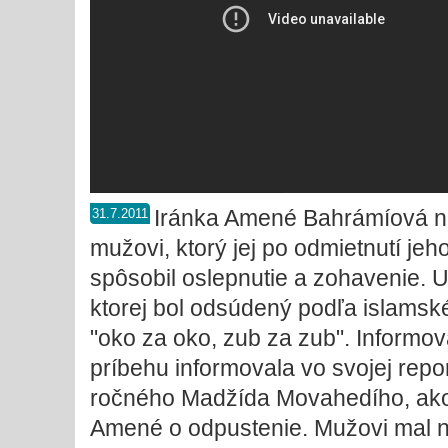
Iránka Amené Bahrámíová na
31.7.2011
mužovi, ktorý jej po odmietnutí je
spôsobil oslepnutie a zohavenie. Uš
ktorej bol odsúdený podľa islamsk
"oko za oko, zub za zub". Informova
príbehu informovala vo svojej report
ročného Madžída Movahedího, ako 
Amené o odpustenie. Mužovi mal na