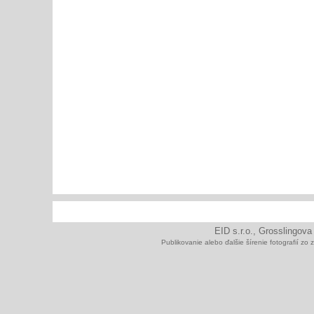
EID s.r.o., Grosslingova
Publikovanie alebo ďalšie šírenie fotografií