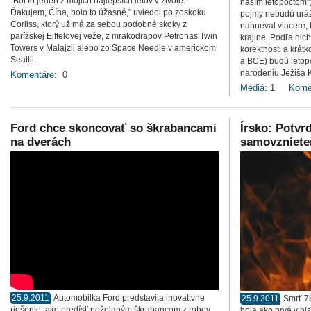
"Bol to jeden z mojich najlepších letov v živote.
naším letopočtom"
Ďakujem, Čína, bolo to úžasné," uviedol po zoskoku
pojmy nebudú uráž
Corliss, ktorý už má za sebou podobné skoky z
nahneval viaceré, 
parížskej Eiffelovej veže, z mrakodrapov Petronas Twin
krajine. Podľa nich
Towers v Malajzii alebo zo Space Needle v americkom
korektnosti a krátk
Seattli.
a BCE) budú letopo
narodeniu Ježiša K
Komentáre:
0
Médiá:
1
Kome
Ford chce skoncovať so škrabancami
Írsko: Potvrd
na dverách
samovzniet
25.9.2011
Automobilka Ford predstavila inovatívne
25.9.2011
Smrť 7
riešenie, ako predísť neželaným škrabancom z rohov
bola ako prvá v hi