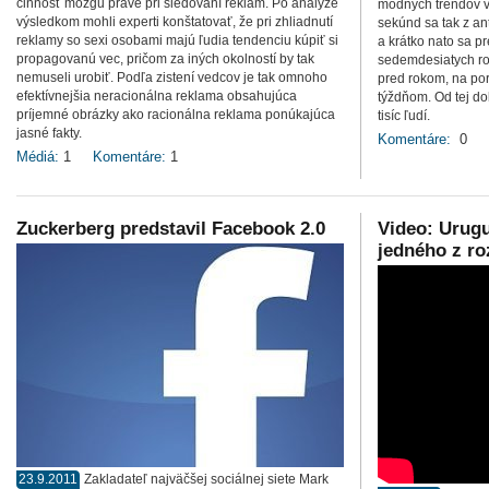
činnosť mozgu práve pri sledovaní reklám. Po analýze
módnych trendov v
výsledkom mohli experti konštatovať, že pri zhliadnutí
sekúnd sa tak z a
reklamy so sexi osobami majú ľudia tendenciu kúpiť si
a krátko nato sa p
propagovanú vec, pričom za iných okolností by tak
sedemdesiatych ro
nemuseli urobiť. Podľa zistení vedcov je tak omnoho
pred rokom, na por
efektívnejšia neracionálna reklama obsahujúca
týždňom. Od tej dob
príjemné obrázky ako racionálna reklama ponúkajúca
tisíc ľudí.
jasné fakty.
Komentáre:
0
Médiá:
1
Komentáre:
1
Zuckerberg predstavil Facebook 2.0
Video: Urugu
jedného z r
23.9.2011
Zakladateľ najväčšej sociálnej siete Mark