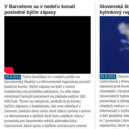
V Barcelone sa v nedeľu konali
Slovenská št
posledné býčie zápasy
bylinkový re
25.9.2011
Osemná
25.9.2011
Tisíce fanúšikov si v nedeľu prišlo na
Lörincziová z Prie
barcelonský štadión La Monumental naposledy pozrieť
repelent proti kom
tradičnú koridu. Býčie zápasy sú totiž v celom
chemikálií. Výrobok
Katalánsku od pondelka zakázané, čo ešte vlani
slovenských bylini
odsúhlasil tamojší parlament na základe petície 180
prezentuje a obhaj
000 ľudí. "Dnes sa radujeme, pretože to je koniec
mladých vedcov z c
býčích zápasov v Katalánsku. Ale sme oblečení v
informovali o zvý
čiernom, pretože dnes večer šesť býkov zomrie v aréne
a tiež globálne ot
La Monumental a ďalších šesť bolo zabitých včera,"
to," povedala Löri
povedala pre španielske médiá aktivistka Aida
repelentov, ktoré
Gasconová, ktorá spolu s ďalšími ochrancami zvierat