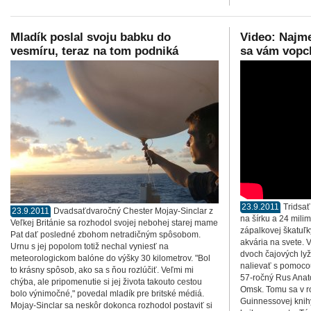
Mladík poslal svoju babku do
Video: Najme
vesmíru, teraz na tom podniká
sa vám vopc
23.9.2011
Tridsať
23.9.2011
Dvadsaťdvaročný Chester Mojay-Sinclar z
na šírku a 24 mili
Veľkej Británie sa rozhodol svojej nebohej starej mame
zápalkovej škatuľ
Pat dať posledné zbohom netradičným spôsobom.
akvária na svete. 
Urnu s jej popolom totiž nechal vyniesť na
dvoch čajových lyž
meteorologickom balóne do výšky 30 kilometrov. "Bol
nalievať s pomocou
to krásny spôsob, ako sa s ňou rozlúčiť. Veľmi mi
57-ročný Rus Anat
chýba, ale pripomenutie si jej života takouto cestou
Omsk. Tomu sa v r
bolo výnimočné," povedal mladík pre britské médiá.
Guinnessovej knihy
Mojay-Sinclar sa neskôr dokonca rozhodol postaviť si