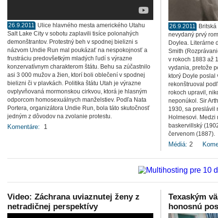
26.9.2011
Ulice hlavného mesta amerického Utahu
26.9.2011
Britská
Salt Lake City v sobotu zaplavili tisíce polonahých
nevydaný prvý rom
demonštrantov. Protestný beh v spodnej bielizni s
Doylea. Literárne 
názvom Undie Run mal poukázať na nespokojnosť a
Smith (Rozprávanie
frustráciu predovšetkým mladých ľudí s výrazne
v rokoch 1883 až 
konzervatívnym charakterom štátu. Behu sa zúčastnilo
vydania, pretože po
asi 3 000 mužov a žien, ktorí boli oblečení v spodnej
ktorý Doyle poslal
bielizni či v plavkách. Politika štátu Utah je výrazne
rekonštruoval podľ
ovplyvňovaná mormonskou cirkvou, ktorá je hlasným
rokoch upravil, ni
odporcom homosexuálnych manželstiev. Podľa Nata
neponúkol. Sir Art
Portera, organizátora Undie Run, bola táto skutočnosť
1930, sa preslávil
jedným z dôvodov na zvolanie protestu.
Holmesovi. Medzi 
baskervillský (1902
Komentáre:
1
červenom (1887).
Médiá:
2
Kome
Video: Záchrana uviaznutej ženy z
Texaským vä
netradičnej perspektívy
honosnú pos