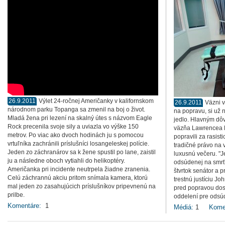
26.9.2011
Výlet 24-ročnej Američanky v kalifornskom
26.9.2011
Väzni v
národnom parku Topanga sa zmenil na boj o život.
na popravu, si už
Mladá žena pri lezení na skalný útes s názvom Eagle
jedlo. Hlavným d
Rock precenila svoje sily a uviazla vo výške 150
väzňa Lawrencea B
metrov. Po viac ako dvoch hodinách ju s pomocou
popravili za rasist
vrtuľníka zachránili príslušníci losangeleskej polície.
tradičné právo na 
Jeden zo záchranárov sa k žene spustil po lane, zaistil
luxusnú večeru. "
ju a následne oboch vytiahli do helikoptéry.
odsúdenej na smrť 
Američanka pri incidente neutrpela žiadne zranenia.
štvrtok senátor a 
Celú záchrannú akciu pritom snímala kamera, ktorú
trestnú justíciu J
mal jeden zo zasahujúcich príslušníkov pripevnenú na
pred popravou dost
prilbe.
oddelení pre odsú
Komentáre:
1
Médiá:
1
Kome