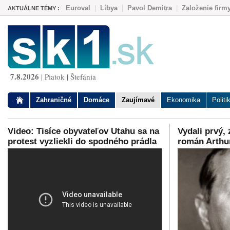
Euroval
|
Líbya
|
Pavol Demitra
|
Založenie firm
AKTUÁLNE TÉMY :
7.8.2026
| Piatok | Štefánia
Zahraničné
Domáce
Zaujímavé
Ekonomika
Politi
Video: Tisíce obyvateľov Utahu sa na
Vydali prvý,
protest vyzliekli do spodného prádla
román Arthu