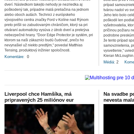
dverí. Následkom takejto nehody je nezriedka aj
prípad samovzniete
poškodený lak, prípadne malá preliačina na jednom
tvárou nadol vo sv
alebo oboch autách. Technici z európskeho
Jeho telo bolo ce
vývojového centra značky Ford v Kolíne nad Rýnom
poškodil len podla
preto prišli so zabudovaným chráničom, ktorý sa pri
vyšetrovatelia, ktor
otváraní automaticky vysúva z útrob dverí a prekrýva
príčinou požiaru 
nebezpečné hrany. "Door Edge Protector je systém, pri
podrobne preskúma
ktorom sa naši zákazníci budú čudovať, prečo ho
že tento prípad sp
nevynašiel už niekto predtým," povedal Matthias
samovznietenia, pr
Tensing, produktový inžinier spoločnosti.
vysvetlenie," uvie
Kieran McLoughin
Komentáre:
0
Médiá:
2
Kome
Liverpool chce Hamšíka, má
Na svadbe p
pripravených 25 miliónov eur
nevesta mala