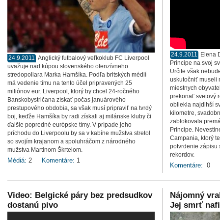
24.9.2011
Elena D
24.9.2011
Anglický futbalový veľkoklub FC Liverpool
Principe na svoj 
uvažuje nad kúpou slovenského ofenzívneho
Určite však nebud
stredopoliara Marka Hamšíka. Podľa britských médií
uskutočniť museli 
má vedenie tímu na tento účel pripravených 25
miestnych obyvateľ
miliónov eur. Liverpool, ktorý by chcel 24-ročného
prekonať svetový r
Banskobystričana získať počas januárového
obliekla najdlhší 
prestupového obdobia, sa však musí pripraviť na tvrdý
kilometre, svadob
boj, keďže Hamšíka by radi získali aj milánske kluby či
zablokovala premáv
ďalšie popredné európske tímy. V prípade jeho
Principe. Nevestin
príchodu do Liverpoolu by sa v kabíne mužstva stretol
Campania, ktorý t
so svojím krajanom a spoluhráčom z národného
potvrdenie zápisu 
mužstva Martinom Škrtelom.
rekordov.
Médiá:
2
Komentáre:
1
Komentáre:
0
Video: Belgické páry bez predsudkov
Nájomný vrah
dostanú pivo
Jej smrť naf