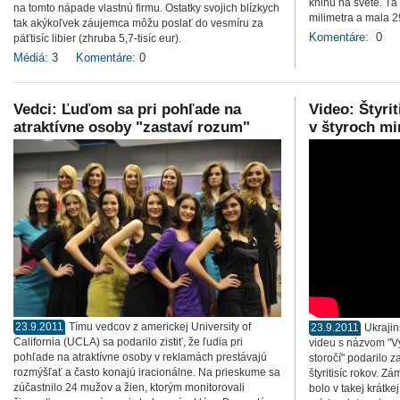
knihu na svete. Tá
na tomto nápade vlastnú firmu. Ostatky svojich blízkych
milimetra a mala 2
tak akýkoľvek záujemca môžu poslať do vesmíru za
Komentáre:
0
päťtisíc libier (zhruba 5,7-tisíc eur).
Médiá:
3
Komentáre:
0
Vedci: Ľuďom sa pri pohľade na
Video: Štyri
atraktívne osoby "zastaví rozum"
v štyroch mi
23.9.2011
Tímu vedcov z americkej University of
23.9.2011
Ukraji
California (UCLA) sa podarilo zistiť, že ľudia pri
videu s názvom "V
pohľade na atraktívne osoby v reklamách prestávajú
storočí" podarilo z
rozmýšľať a často konajú iracionálne. Na prieskume sa
štyritisíc rokov. 
zúčastnilo 24 mužov a žien, ktorým monitorovali
bolo v takej krátk