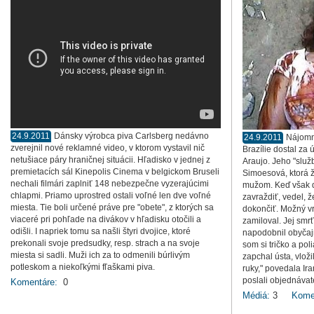
24.9.2011
Dánsky výrobca piva Carlsberg nedávno
24.9.2011
Nájomn
zverejnil nové reklamné video, v ktorom vystavil nič
Brazílie dostal za 
netušiace páry hraničnej situácii. Hľadisko v jednej z
Araujo. Jeho "služ
premietacích sál Kinepolis Cinema v belgickom Bruseli
Simoesová, ktorá ž
nechali filmári zaplniť 148 nebezpečne vyzerajúcimi
mužom. Keď však d
chlapmi. Priamo uprostred ostali voľné len dve voľné
zavraždiť, vedel, 
miesta. Tie boli určené práve pre "obete", z ktorých sa
dokončiť. Možný vr
viaceré pri pohľade na divákov v hľadisku otočili a
zamiloval. Jej smrť
odišli. I napriek tomu sa našli štyri dvojice, ktoré
napodobnil obyčaj
prekonali svoje predsudky, resp. strach a na svoje
som si tričko a po
miesta si sadli. Muži ich za to odmenili búrlivým
zapchal ústa, vlož
potleskom a niekoľkými fľaškami piva.
ruky," povedala Ira
poslali objednávat
Komentáre:
0
Médiá:
3
Kome