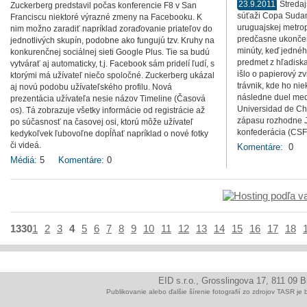
23.9.2011
Stredaj
Zuckerberg predstavil počas konferencie F8 v San
súťaži Copa Sudam
Franciscu niektoré výrazné zmeny na Facebooku. K
uruguajskej metro
nim možno zaradiť napríklad zoraďovanie priateľov do
predčasne ukončen
jednotlivých skupín, podobne ako fungujú tzv. Kruhy na
minúty, keď jedné
konkurenčnej sociálnej sieti Google Plus. Tie sa budú
predmet z hľadiska
vytvárať aj automaticky, t.j. Facebook sám pridelí ľudí, s
išlo o papierový z
ktorými má užívateľ niečo spoločné. Zuckerberg ukázal
trávnik, kde ho nie
aj novú podobu užívateľského profilu. Nová
následne duel med
prezentácia užívateľa nesie názov Timeline (Časová
Universidad de Ch
os). Tá zobrazuje všetky informácie od registrácie až
zápasu rozhodne J
po súčasnosť na časovej osi, ktorú môže užívateľ
konfederácia (CSF
kedykoľvek ľubovoľne dopĺňať napríklad o nové fotky
či videá.
Komentáre:
0
Médiá:
5
Komentáre:
0
1330
1
2
3
4
5
6
7
8
9
10
11
12
13
14
15
16
17
18
EID s.r.o., Grosslingova 17, 811 09 
Publikovanie alebo ďalšie šírenie fotografií zo zdrojov TAS