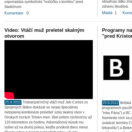
obsahujú látku zn
usporiadala symbolickú "rozlúčku s koridou" pred
zdraviu škodlivá.
štadiónom.
Médiá:
1
Kome
Komentáre:
0
Video: Vtáčí muž preletel skalným
Programy na
otvorom
"pred Krist
25.9.2011
Tridsaťpäťročný vtáčí muž Jeb Corliss zo
25.9.2011
Britská
Spojených štátov dokázal vo svojej špeciálnej
programoch použív
netopierej kombinéze preletieť úzky skalný otvor v
"roku Pána") a BC 
čínskych horách Tchien-men. Išiel pritom rýchlosťou až
Namiesto nich sa 
120 kilometrov za hodinu. Adrenalínový kúsok mu
uvádzať termíny 
vyšiel až na druhý pokus, keďže prvýkrát dieru minul.
letopočtu") a Bef