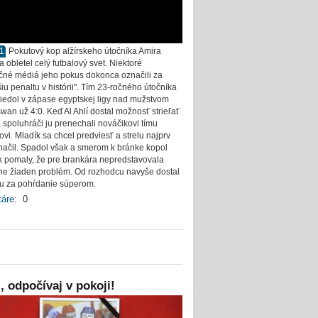
11
Pokutový kop alžírskeho útočníka Amira
 obletel celý futbalový svet. Niektoré
čné médiá jeho pokus dokonca označili za
iu penaltu v histórii". Tím 23-ročného útočníka
 viedol v zápase egyptskej ligy nad mužstvom
wan už 4:0. Keď Al Ahlí dostal možnosť strieľať
, spoluhráči ju prenechali nováčikovi tímu
vi. Mladík sa chcel predviesť a strelu najprv
načil. Spadol však a smerom k bránke kopol
ak pomaly, že pre brankára nepredstavovala
ne žiaden problém. Od rozhodcu navyše dostal
rtu za pohŕdanie súperom.
áre:
0
, odpočívaj v pokoji!