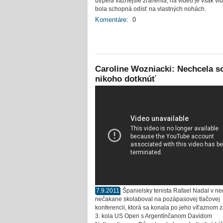
utrpela vážnejšie zranenia, na videu je však vid
bola schopná odísť na vlastných nohách.
Komentáre:
0
Caroline Wozniacki: Nechcela s
nikoho dotknúť
7.9.2011
Španielsky tenista Rafael Nadal v n
nečakane skolaboval na pozápasovej tlačovej
konferencii, ktorá sa konala po jeho víťaznom 
3. kola US Open s Argentínčanom Davidom