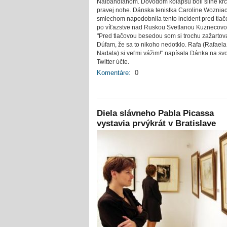
Nalbandianom. Dôvodom kolapsu boli silné kŕč
pravej nohe. Dánska tenistka Caroline Wozniac
smiechom napodobnila tento incident pred tla
po víťazstve nad Ruskou Svetlanou Kuznecovo
"Pred tlačovou besedou som si trochu zažartov
Dúfam, že sa to nikoho nedotklo. Rafa (Rafaela
Nadala) si veľmi vážim!" napísala Dánka na sv
Twitter účte.
Komentáre:
0
Diela slávneho Pabla Picassa
vystavia prvýkrát v Bratislave