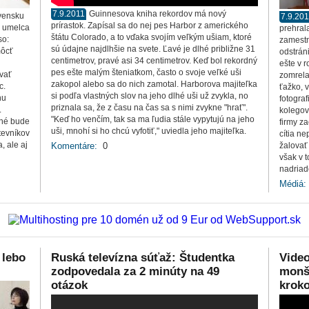
7.9.2011
Guinnesova kniha rekordov má nový
ovensku
7.9.20
prírastok. Zapísal sa do nej pes Harbor z amerického
o umelca
prehral
štátu Colorado, a to vďaka svojím veľkým ušiam, ktoré
so:
zamestná
sú údajne najdlhšie na svete. Ľavé je dlhé približne 31
môcť
odstráni
centimetrov, pravé asi 34 centimetrov. Keď bol rekordný
ešte v 
pes ešte malým šteniatkom, často o svoje veľké uši
vať
zomrela
zakopol alebo sa do nich zamotal. Harborova majiteľka
c.
ťažko, v
si podľa vlastných slov na jeho dlhé uši už zvykla, no
nu
fotograf
priznala sa, že z času na čas sa s nimi zvykne "hrať".
.
kolegov
"Keď ho venčím, tak sa ma ľudia stále vypytujú na jeho
pné bude
firmy za
uši, mnohí si ho chcú vyfotiť," uviedla jeho majiteľka.
tevníkov
cítia n
, ale aj
Komentáre:
0
žalovať
však v 
nadriad
Médiá:
 lebo
Ruská televízna súťaž: Študentka
Video
zodpovedala za 2 minúty na 49
monš
otázok
kroko