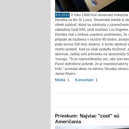
8.9.2011
V roku 1999 hral slovenský hokejista
Demitra za tím St. Louis. Slovenské médiá si vt
všimli udalosť, ktorá sa odohrala v záverečno
základnej časti NHL proti mužstvu Los Angeles.
Demitra mal v zmluve uvedenú podmienku, že 
prípade ak nazbiera v sezóne 90 bodov, dostan
platu bonus 500-tisíc dolárov. V tomto stretnutí 
mohlo podariť. Keď sa však vyskytla možnosť,
skóroval, radšej volil prihrávku na spoluhráča S
Younga. "To je najnezištnejšia vec, akú som ked
Pavol definitívne potvrdil, že je neprekonateľný
hráč," povedal vtedy na adresu Slováka obran
Jamie Rivers.
Médiá:
1
Komentáre:
1
Prieskum: Najviac "cool" sú
Američania