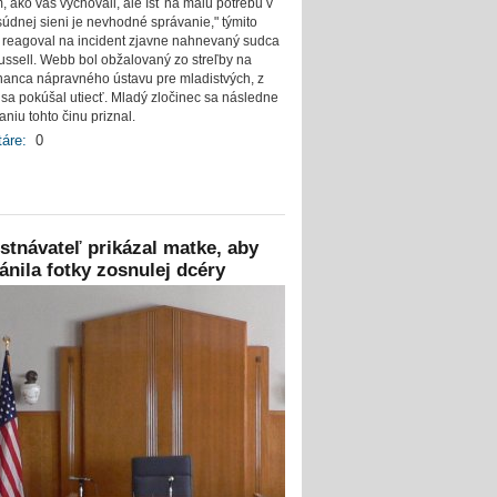
, ako vás vychovali, ale ísť na malú potrebu v
 súdnej sieni je nevhodné správanie," týmito
 reagoval na incident zjavne nahnevaný sudca
ussell. Webb bol obžalovaný zo streľby na
anca nápravného ústavu pre mladistvých, z
 sa pokúšal utiecť. Mladý zločinec sa následne
niu tohto činu priznal.
áre:
0
tnávateľ prikázal matke, aby
ánila fotky zosnulej dcéry