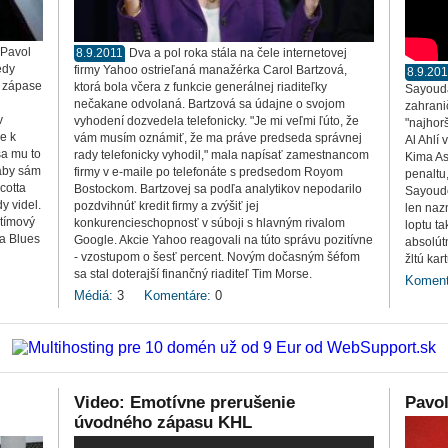
 Pavol
8.9.2011
Dva a pol roka stála na čele internetovej
edy
firmy Yahoo ostrieľaná manažérka Carol Bartzová,
8.9.20
m zápase
ktorá bola včera z funkcie generálnej riaditeľky
Sayouda
nečakane odvolaná. Bartzová sa údajne o svojom
zahrani
v
vyhodení dozvedela telefonicky. "Je mi veľmi ľúto, že
"najhorš
e k
vám musím oznámiť, že ma práve predseda správnej
Al Ahlí
sa mu to
rady telefonicky vyhodil," mala napísať zamestnancom
Kima As
 aby sám
firmy v e-maile po telefonáte s predsedom Royom
penaltu
cotta
Bostockom. Bartzovej sa podľa analytikov nepodarilo
Sayoudo
y videl.
pozdvihnúť kredit firmy a zvýšiť jej
len naz
 tímový
konkurencieschopnosť v súboji s hlavným rivalom
loptu t
ca Blues
Google. Akcie Yahoo reagovali na túto správu pozitívne
absolút
- vzostupom o šesť percent. Novým dočasným šéfom
žltú ka
sa stal doterajší finančný riaditeľ Tim Morse.
Koment
Médiá:
3
Komentáre:
0
Video: Emotívne prerušenie
Pavol
úvodného zápasu KHL