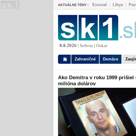
Euroval
|
Líbya
|
Pav
AKTUÁLNE TÉMY :
8.8.2026
| Sobota | Oskar
Zahraničné
Domáce
Zauj
Ako Demitra v roku 1999 prišiel 
milióna dolárov