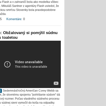
u Flash a v zahraničí bola ako modelka vôbec
t. Mikuláš Santner z agentúry Flash uviedol, že
ickou smrťou Slovenky bola pravdepodobne
ažda.
5
Komentáre:
0
: Obžalovaný si pomýlil súdnu
s toaletou
11
Sedemnásťročný Američan Corey Webb sa
l, že slovnému spojeniu "pohŕdanie súdom" dá
ový rozmer. Počas vlastného súdneho procesu
ž v súdnej sieni vymočil do koša na odpadky.