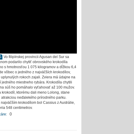
11
Vo filipínskej provincii Agusan del Sur sa
nom podarilo chytiť obrovského krokodíla
o s hmotnosťou 1 075 kilogramov a dĺžkou 6,4
Ide vôbec o jedného z najväčších krokodílov,
 uplynulých rokoch zajali. Zviera má údajne na
 jedného miestneho rybára. Krokodíla chytili
 na súš ho pomáhalo vyťahovať až 100 mužov.
a krokodíl, ktorému dali meno Lolong, stane
 atrakciou neďalekého prírodného parku.
 najväčším krokodílom bol Cassius z Austrálie,
eria 548 centimetrov.
áre:
0