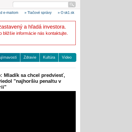
ad e-mailom
» Tlačové správy
» O sk1.sk
zastavený a hľadá investora.
bližšie informácie nás kontaktujte.
ujímavosti
Zdravie
Kultúra
Video
: Mladík sa chcel predviesť,
iedol "najhoršiu penaltu v
rii"