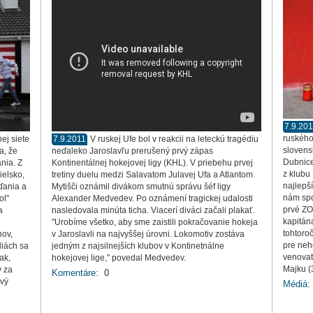
7.9.20
ruského
ej siete
7.9.2011
V ruskej Ufe bol v reakcii na leteckú tragédiu
slovens
a, že
neďaleko Jaroslavľu prerušený prvý zápas
Dubnice
nia. Z
Kontinentálnej hokejovej ligy (KHL). V priebehu prvej
z klubu 
ielsko,
tretiny duelu medzi Salavatom Julavej Ufa a Atlantom
najlepš
nďania a
Mytišči oznámil divákom smutnú správu šéf ligy
nám spo
ol"
Alexander Medvedev. Po oznámení tragickej udalosti
prvé ZO
a
nasledovala minúta ticha. Viacerí diváci začali plakať.
kapitán
"Urobíme všetko, aby sme zaistili pokračovanie hokeja
tohtoro
nov,
v Jaroslavli na najvyššej úrovni. Lokomotiv zostáva
pre neh
diách sa
jedným z najsilnejších klubov v Kontinetnálne
venovať
ak,
hokejovej lige," povedal Medvedev.
Majku (
v za
Komentáre:
0
ový
Médiá: