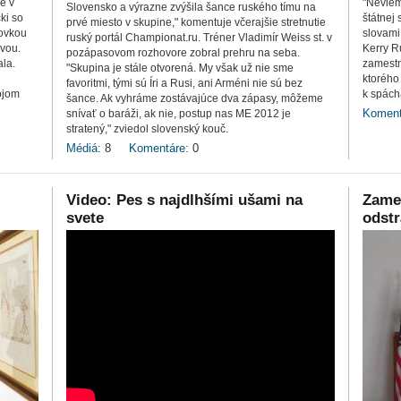
e v
"Neviem
Slovensko a výrazne zvýšila šance ruského tímu na
ki so
štátnej
prvé miesto v skupine," komentuje včerajšie stretnutie
čovkou
slovami
ruský portál Championat.ru. Tréner Vladimír Weiss st. v
vou.
Kerry R
pozápasovom rozhovore zobral prehru na seba.
ala.
zamestn
"Skupina je stále otvorená. My však už nie sme
ktorého
favoritmi, tými sú Íri a Rusi, ani Arméni nie sú bez
ojom
k spácha
šance. Ak vyhráme zostávajúce dva zápasy, môžeme
Koment
snívať o baráži, ak nie, postup nas ME 2012 je
stratený," zviedol slovenský kouč.
Médiá:
8
Komentáre:
0
Video: Pes s najdlhšími ušami na
Zames
svete
odstr