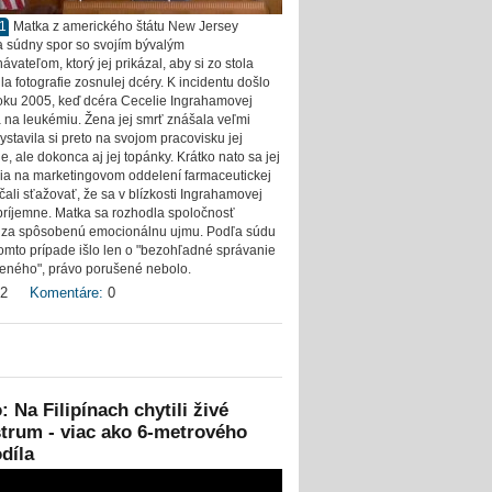
11
Matka z amerického štátu New Jersey
a súdny spor so svojím bývalým
vateľom, ktorý jej prikázal, aby si zo stola
la fotografie zosnulej dcéry. K incidentu došlo
roku 2005, keď dcéra Cecelie Ingrahamovej
 na leukémiu. Žena jej smrť znášala veľmi
ystavila si preto na svojom pracovisku jej
ie, ale dokonca aj jej topánky. Krátko nato sa jej
ia na marketingovom oddelení farmaceutickej
čali sťažovať, že sa v blízkosti Ingrahamovej
epríjemne. Matka sa rozhodla spoločnosť
 za spôsobenú emocionálnu ujmu. Podľa súdu
tomto prípade išlo len o "bezohľadné správanie
eného", právo porušené nebolo.
2
Komentáre:
0
: Na Filipínach chytili živé
trum - viac ako 6-metrového
díla