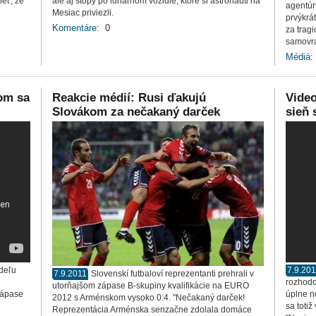
ieť, že
ale aj stopy po lunárnom vozidle, ktoré si astronauti na
agentúr
Mesiac priviezli.
prvýkrá
Komentáre:
0
za trag
samovr
Médiá:
om sa
Reakcie médií: Rusi ďakujú
Video
Slovákom za nečakaný darček
sieň 
edeľu
7.9.20
7.9.2011
Slovenskí futbaloví reprezentanti prehrali v
rozhodo
utorňajšom zápase B-skupiny kvalifikácie na EURO
zápase
úplne n
2012 s Arménskom vysoko 0:4. "Nečakaný darček!
sa toti
Reprezentácia Arménska senzačne zdolala domáce