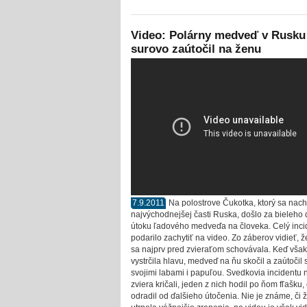
Video: Polárny medveď v Rusku
surovo zaútočil na ženu
7.9.2011
Na polostrove Čukotka, ktorý sa nac
najvýchodnejšej časti Ruska, došlo za bieleho 
útoku ľadového medveďa na človeka. Celý inci
podarilo zachytiť na video. Zo záberov vidieť, 
sa najprv pred zvieraťom schovávala. Keď však
vystrčila hlavu, medveď na ňu skočil a zaútočil 
svojimi labami i papuľou. Svedkovia incidentu 
zviera kričali, jeden z nich hodil po ňom fľašku,
odradil od ďalšieho útočenia. Nie je známe, či 