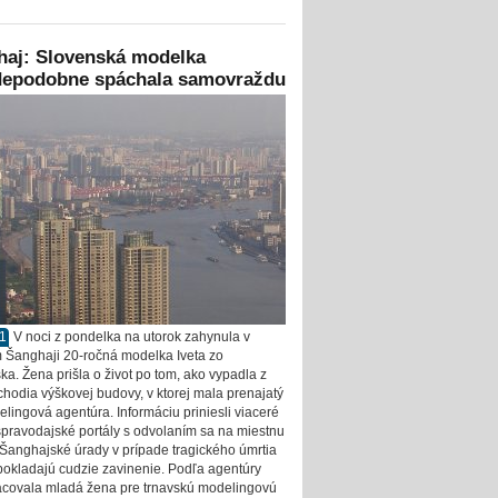
haj: Slovenská modelka
depodobne spáchala samovraždu
11
V noci z pondelka na utorok zahynula v
 Šanghaji 20-ročná modelka Iveta zo
ka. Žena prišla o život po tom, ako vypadla z
chodia výškovej budovy, v ktorej mala prenajatý
elingová agentúra. Informáciu priniesli viaceré
spravodajské portály s odvolaním sa na miestnu
. Šanghajské úrady v prípade tragického úmrtia
okladajú cudzie zavinenie. Podľa agentúry
acovala mladá žena pre trnavskú modelingovú