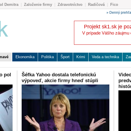
ol Demitra
|
Založenie firmy
|
Zdravotníctvo
|
Radičová
|
Fico
» Denný prehľ
Projekt sk1.sk je po
V prípade Vášho záujmu o 
ímavé
Ekonomika
Politika
Šport
Krimi
Veda a technika
Za
o pol
Šéfka Yahoo dostala telefonickú
Video
výpoveď, akcie firmy hneď stúpli
predv
histó