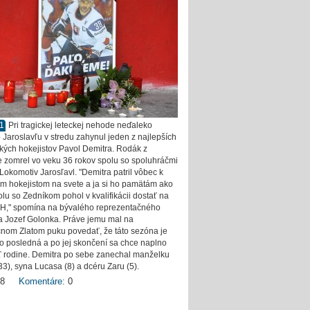
11
Pri tragickej leteckej nehode neďaleko
 Jaroslavľu v stredu zahynul jeden z najlepších
kých hokejistov Pavol Demitra. Rodák z
 zomrel vo veku 36 rokov spolu so spoluhráčmi
Lokomotiv Jarosľavl. "Demitra patril vôbec k
ím hokejistom na svete a ja si ho pamätám ako
lu so Zedníkom pohol v kvalifikácii dostať na
H," spomína na bývalého reprezentačného
a Jozef Golonka. Práve jemu mal na
čnom Zlatom puku povedať, že táto sezóna je
o posledná a po jej skončení sa chce naplno
 rodine. Demitra po sebe zanechal manželku
33), syna Lucasa (8) a dcéru Zaru (5).
8
Komentáre:
0