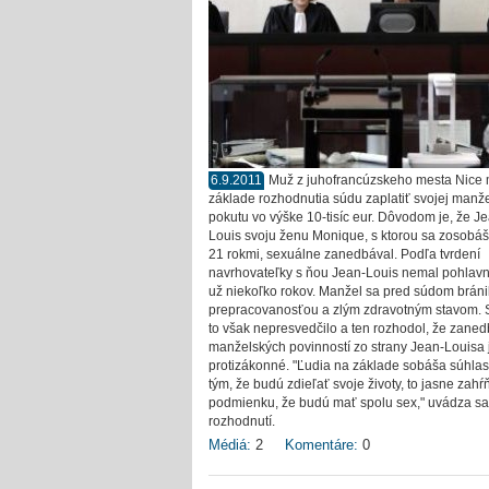
6.9.2011
Muž z juhofrancúzskeho mesta Nice 
základe rozhodnutia súdu zaplatiť svojej manž
pokutu vo výške 10-tisíc eur. Dôvodom je, že J
Louis svoju ženu Monique, s ktorou sa zosobáš
21 rokmi, sexuálne zanedbával. Podľa tvrdení
navrhovateľky s ňou Jean-Louis nemal pohlavn
už niekoľko rokov. Manžel sa pred súdom bráni
prepracovanosťou a zlým zdravotným stavom.
to však nepresvedčilo a ten rozhodol, že zane
manželských povinností zo strany Jean-Louisa 
protizákonné. "Ľudia na základe sobáša súhlas
tým, že budú zdieľať svoje životy, to jasne zahŕ
podmienku, že budú mať spolu sex," uvádza sa
rozhodnutí.
Médiá:
2
Komentáre:
0