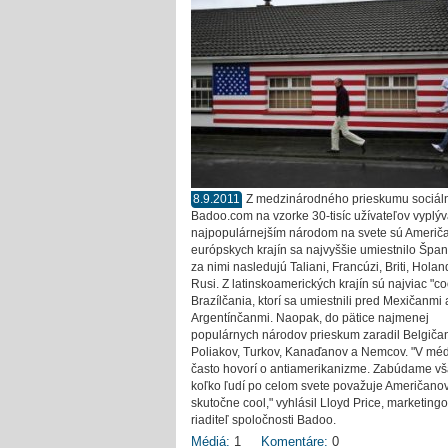
8.9.2011
Z medzinárodného prieskumu sociáln
Badoo.com na vzorke 30-tisíc užívateľov vyplýv
najpopulárnejším národom na svete sú Američa
európskych krajín sa najvyššie umiestnilo Špan
za nimi nasledujú Taliani, Francúzi, Briti, Hola
Rusi. Z latinskoamerických krajín sú najviac "co
Brazílčania, ktorí sa umiestnili pred Mexičanmi 
Argentínčanmi. Naopak, do pätice najmenej
populárnych národov prieskum zaradil Belgiča
Poliakov, Turkov, Kanaďanov a Nemcov. "V mé
často hovorí o antiamerikanizme. Zabúdame vš
koľko ľudí po celom svete považuje Američano
skutočne cool," vyhlásil Lloyd Price, marketing
riaditeľ spoločnosti Badoo.
Médiá:
1
Komentáre:
0