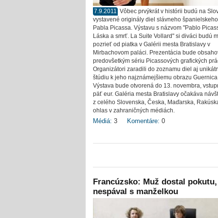
7.9.2011
Vôbec prvýkrát v histórii budú na Sl
vystavené originály diel slávneho španielskeh
Pabla Picassa. Výstavu s názvom "Pablo Picas
Láska a smrť. La Suite Vollard" si diváci budú 
pozrieť od piatka v Galérii mesta Bratislavy v
Mirbachovom paláci. Prezentácia bude obsaho
predovšetkým sériu Picassových grafických prá
Organizátori zaradili do zoznamu diel aj unikát
štúdiu k jeho najznámejšiemu obrazu Guernica
Výstava bude otvorená do 13. novembra, vstu
päť eur. Galéria mesta Bratislavy očakáva návš
z celého Slovenska, Česka, Maďarska, Rakúska
ohlas v zahraničných médiách.
Médiá:
3
Komentáre:
0
Francúzsko: Muž dostal pokutu,
nespával s manželkou