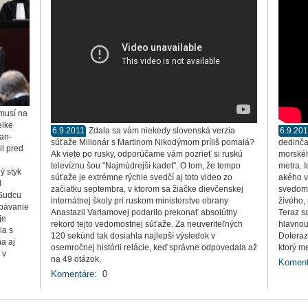
musí na
elke
6.9.2011
Zdala sa vám niekedy slovenská verzia
6.9.20
ean-
súťaže Milionár s Martinom Nikodýmom príliš pomalá?
dedinča
il pred
Ak viete po rusky, odporúčame vám pozrieť si ruskú
morskéh
televíznu šou "Najmúdrejší kadet". O tom, že tempo
metra. 
ý styk
súťaže je extrémne rýchle svedčí aj toto video zo
akého v
l
začiatku septembra, v ktorom sa žiačke dievčenskej
svedomí
 Sudcu
internátnej školy pri ruskom ministerstve obrany
živého,
dbávanie
Anastazii Varlamovej podarilo prekonať absolútny
Teraz s
je
rekord tejto vedomostnej súťaže. Za neuveriteľných
hlavnou
ia s
120 sekúnd tak dosiahla najlepší výsledok v
Doteraz
ňa aj
osemročnej histórii relácie, keď správne odpovedala až
ktorý m
 v
na 49 otázok.
Koment
Komentáre:
0