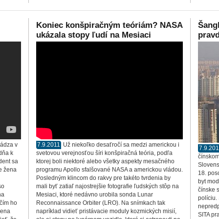
Koniec konšpiračným teóriám? NASA
Šang
ukázala stopy ľudí na Mesiaci
prav
hádza v
7.9.2011
Už niekoľko desaťročí sa medzi americkou i
7.9.20
dňa k
svetovou verejnosťou šíri konšpiračná teória, podľa
čínskom
dent sa
ktorej boli niektoré alebo všetky aspekty mesačného
Slovens
že žena
programu Apollo sfalšované NASA a americkou vládou.
18. pos
Posledným klincom do rakvy pre takéto tvrdenia by
byt mod
so
mali byť zatiaľ najostrejšie fotografie ľudských stôp na
čínske 
na
Mesiaci, ktoré nedávno urobila sonda Lunar
políciu
 čím ho
Reconnaissance Orbiter (LRO). Na snímkach tak
nepredp
žena
napríklad vidieť pristávacie moduly kozmických misií,
SITA pr