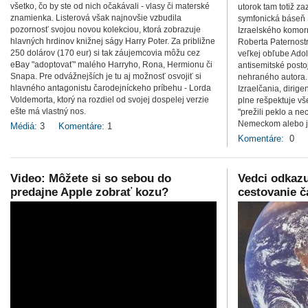
všetko, čo by ste od nich očakávali - vlasy či materské
utorok tam totiž z
znamienka. Listerová však najnovšie vzbudila
symfonická báseň Si
pozornosť svojou novou kolekciou, ktorá zobrazuje
Izraelského komor
hlavných hrdinov knižnej ságy Harry Poter. Za približne
Roberta Paternostr
250 dolárov (170 eur) si tak záujemcovia môžu cez
veľkej obľube Adol
eBay "adoptovať" malého Harryho, Rona, Hermionu či
antisemitské postoj
Snapa. Pre odvážnejších je tu aj možnosť osvojiť si
nehraného autora. 
hlavného antagonistu čarodejníckeho príbehu - Lorda
Izraelčania, dirige
Voldemorta, ktorý na rozdiel od svojej dospelej verzie
plne rešpektuje vš
ešte má vlastný nos.
"prežili peklo a n
Nemeckom alebo je
Médiá:
3
Komentáre:
1
Komentáre:
0
Video: Môžete si so sebou do
Vedci odkazu
predajne Apple zobrať kozu?
cestovanie 