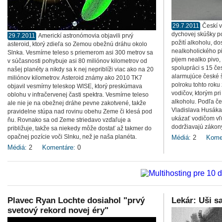
29.7.2011
Českí v
dychovej skúšky po
29.7.2011
Americkí astronómovia objavili prvý
požití alkoholu, d
asteroid, ktorý zdieľa so Zemou obežnú dráhu okolo
nealkoholického pi
Slnka. Vesmírne teleso s priemerom asi 300 metrov sa
pijem nealko pivo, 
v súčasnosti pohybuje asi 80 miliónov kilometrov od
spolupráci s 15 če
našej planéty a nikdy sa k nej nepriblíži viac ako na 20
alarmujúce české št
miliónov kilometrov. Asteroid známy ako 2010 TK7
polroku tohto roku z
objavil vesmírny teleskop WISE, ktorý preskúmava
vodičov, ktorým pri
oblohu v infračervenej časti spektra. Vesmírne teleso
alkoholu. Podľa č
ale nie je na obežnej dráhe pevne zakotvené, takže
Vladislava Husáka 
pravidelne stúpa nad rovinu obehu Zeme či klesá pod
ukázať vodičom vľú
ňu. Rovnako sa od Zeme striedavo vzďaľuje a
dodržiavajú zákon
približuje, takže sa niekedy môže dostať až takmer do
opačnej pozície voči Slnku, než je naša planéta.
Médiá:
2
Kome
Médiá:
2
Komentáre:
0
Plavec Ryan Lochte dosiahol "prvý
Lekár: Uši s
svetový rekord novej éry"