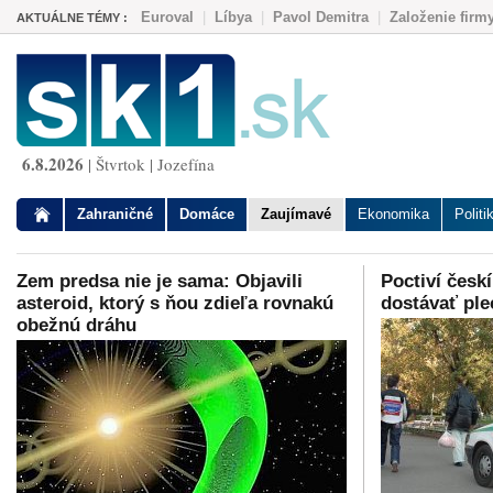
Euroval
|
Líbya
|
Pavol Demitra
|
Založenie firm
AKTUÁLNE TÉMY :
6.8.2026
| Štvrtok | Jozefína
Zahraničné
Domáce
Zaujímavé
Ekonomika
Politi
Zem predsa nie je sama: Objavili
Poctiví českí
asteroid, ktorý s ňou zdieľa rovnakú
dostávať ple
obežnú dráhu