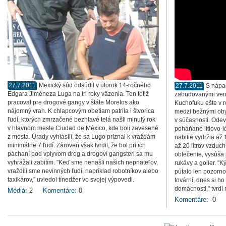
27.7.2011
Mexický súd odsúdil v utorok 14-ročného
27.7.2011
S nápa
Edgara Jiméneza Luga na tri roky väzenia. Ten totiž
zabudovanými venti
pracoval pre drogové gangy v štáte Morelos ako
Kuchofuku ešte v 
nájomný vrah. K chlapcovým obetiam patrila i štvorica
medzi bežnými obyv
ľudí, ktorých zmrzačené bezhlavé telá našli minulý rok
v súčasnosti. Odev
v hlavnom meste Ciudad de México, kde boli zavesené
poháňané lítiovo-i
z mosta. Úrady vyhlásili, že sa Lugo priznal k vraždám
nabitie vydržia až
minimálne 7 ľudí. Zároveň však tvrdil, že bol pri ich
až 20 litrov vzduch
páchaní pod vplyvom drog a drogoví gangsteri sa mu
oblečenie, vysúša 
vyhrážali zabitím. "Keď sme nenašli našich nepriateľov,
rukávy a golier. "
vraždili sme nevinných ľudí, napríklad robotníkov alebo
pútalo len pozorn
taxikárov," uviedol tínedžer vo svojej výpovedi.
tovární, dnes si ho
domácnosti," tvrdí 
Médiá:
2
Komentáre:
0
Komentáre:
0