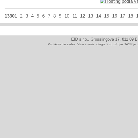
1330
1
2
3
4
5
6
7
8
9
10
11
12
13
14
15
16
17
18
EID s.r.o., Grosslingova 17, 811 09 
Publikovanie alebo ďalšie šírenie fotografií zo zdrojov TAS