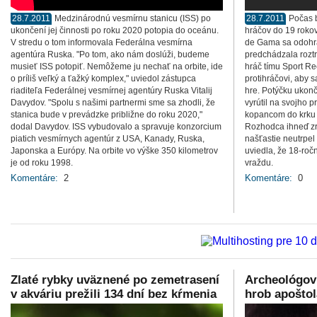
28.7.2011
Medzinárodnú vesmírnu stanicu (ISS) po
28.7.2011
Počas b
ukončení jej činnosti po roku 2020 potopia do oceánu.
hráčov do 19 roko
V stredu o tom informovala Federálna vesmírna
de Gama sa odohra
agentúra Ruska. "Po tom, ako nám doslúži, budeme
predchádzala roztr
musieť ISS potopiť. Nemôžeme ju nechať na orbite, ide
hráč tímu Sport Re
o príliš veľký a ťažký komplex," uviedol zástupca
protihráčovi, aby s
riaditeľa Federálnej vesmírnej agentúry Ruska Vitalij
hre. Potýčku ukonč
Davydov. "Spolu s našimi partnermi sme sa zhodli, že
vyrútil na svojho p
stanica bude v prevádzke približne do roku 2020,"
kopancom do krku 
dodal Davydov. ISS vybudovalo a spravuje konzorcium
Rozhodca ihneď zru
piatich vesmírnych agentúr z USA, Kanady, Ruska,
našťastie neutrpel
Japonska a Európy. Na orbite vo výške 350 kilometrov
uviedla, že 18-roč
je od roku 1998.
vraždu.
Komentáre:
2
Komentáre:
0
Zlaté rybky uväznené po zemetrasení
Archeológovi
v akváriu prežili 134 dní bez kŕmenia
hrob apoštol