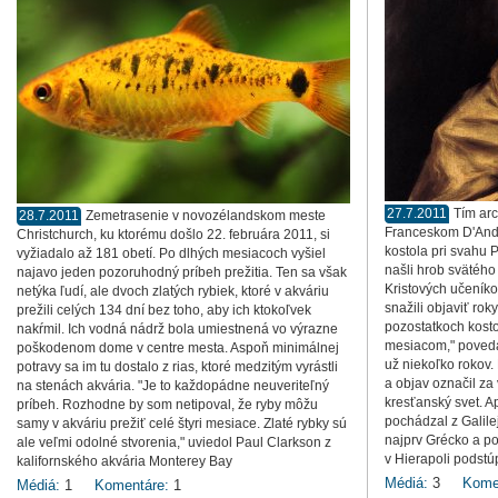
27.7.2011
Tím ar
28.7.2011
Zemetrasenie v novozélandskom meste
Franceskom D'Andr
Christchurch, ku ktorému došlo 22. februára 2011, si
kostola pri svahu
vyžiadalo až 181 obetí. Po dlhých mesiacoch vyšiel
našli hrob svätého
najavo jeden pozoruhodný príbeh prežitia. Ten sa však
Kristových učeníko
netýka ľudí, ale dvoch zlatých rybiek, ktoré v akváriu
snažili objaviť rok
prežili celých 134 dní bez toho, aby ich ktokoľvek
pozostatkoch kosto
nakŕmil. Ich vodná nádrž bola umiestnená vo výrazne
mesiacom," povedal
poškodenom dome v centre mesta. Aspoň minimálnej
už niekoľko rokov.
potravy sa im tu dostalo z rias, ktoré medzitým vyrástli
a objav označil za
na stenách akvária. "Je to každopádne neuveriteľný
kresťanský svet. Ap
príbeh. Rozhodne by som netipoval, že ryby môžu
pochádzal z Galile
samy v akváriu prežiť celé štyri mesiace. Zlaté rybky sú
najprv Grécko a pot
ale veľmi odolné stvorenia," uviedol Paul Clarkson z
v Hierapoli podstú
kalifornského akvária Monterey Bay
Médiá:
3
Kome
Médiá:
1
Komentáre:
1