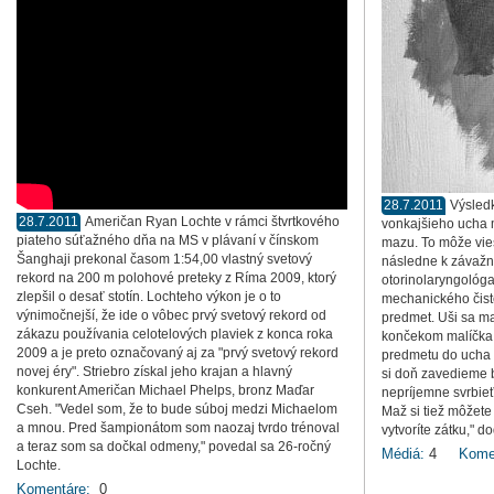
28.7.2011
Výsled
28.7.2011
Američan Ryan Lochte v rámci štvrtkového
vonkajšieho ucha
piateho súťažného dňa na MS v plávaní v čínskom
mazu. To môže vie
Šanghaji prekonal časom 1:54,00 vlastný svetový
následne k závažn
rekord na 200 m polohové preteky z Ríma 2009, ktorý
otorinolaryngológa
zlepšil o desať stotín. Lochteho výkon je o to
mechanického čist
výnimočnejší, že ide o vôbec prvý svetový rekord od
predmet. Uši sa maj
zákazu používania celotelových plaviek z konca roka
končekom malíčka.
2009 a je preto označovaný aj za "prvý svetový rekord
predmetu do ucha 
novej éry". Striebro získal jeho krajan a hlavný
si doň zavedieme b
konkurent Američan Michael Phelps, bronz Maďar
nepríjemne svrbieť,
Cseh. "Vedel som, že to bude súboj medzi Michaelom
Maž si tiež môžete 
a mnou. Pred šampionátom som naozaj tvrdo trénoval
vytvoríte zátku," do
a teraz som sa dočkal odmeny," povedal sa 26-ročný
Médiá:
4
Kome
Lochte.
Komentáre:
0