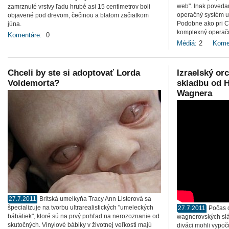
web". Inak poveda
zamrznuté vrstvy ľadu hrubé asi 15 centimetrov boli
operačný systém u
objavené pod drevom, čečinou a blatom začiatkom
Podobne ako pri C
júna.
komplexný operač
Komentáre:
0
Médiá:
2
Kome
Chceli by ste si adoptovať Lorda
Izraelský or
Voldemorta?
skladbu od 
Wagnera
27.7.2011
Britská umelkyňa Tracy Ann Listerová sa
špecializuje na tvorbu ultrarealistických "umeleckých
27.7.2011
Počas 
bábätiek", ktoré sú na prvý pohľad na nerozoznanie od
wagnerovských slá
skutočných. Vinylové bábiky v životnej veľkosti majú
diváci mohli vypoč