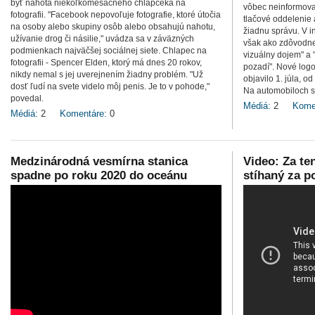
byť nahota niekoľkomesačného chlapčeka na
vôbec neinformova
fotografii. "Facebook nepovoľuje fotografie, ktoré útočia
tlačové oddelenie 
na osoby alebo skupiny osôb alebo obsahujú nahotu,
žiadnu správu. V 
užívanie drog či násilie," uvádza sa v záväzných
však ako zdôvodne
podmienkach najväčšej sociálnej siete. Chlapec na
vizuálny dojem" a 
fotografii - Spencer Elden, ktorý má dnes 20 rokov,
pozadí". Nové logo
nikdy nemal s jej uverejnením žiadny problém. "Už
objavilo 1. júla, o
dosť ľudí na svete videlo môj penis. Je to v pohode,"
Na automobiloch s
povedal.
Médiá:
2
Kome
Médiá:
2
Komentáre:
0
Medzinárodná vesmírna stanica
Video: Za te
spadne po roku 2020 do oceánu
stíhaný za p