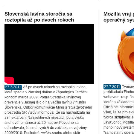
Slovenská lavína storočia sa
Mozilla vraj 
roztopila až po dvoch rokoch
operačný sy
27.7.2011
Tvorcov
27.7.2011
Až po dvoch rokoch sa roztopila lavína,
prehliadača Firef
ktorá spadla v Žiarskej doline v Západných Tatrách
webovom, resp. "
koncom marca 2009. Podľa Strediska lavínovej
ktorého základom b
prevencie v Jasnej išlo o najväčšiu lavínu v histórii
Oficiálne informáci
Slovenska. Odbor komunikácie Ministerstva životného
však, že za projek
prostredia SR vtedy informoval, že sa nachádzala na
tvorca skriptovac
28 hektároch. Na niektorých miestach bola výška
JavaScript. Mozill
snehového nánosu až 20 metrov. Pôvodne sa
mohol nový systém 
odhadovalo, že sneh vydrží do začiatku novej zimy
"samostatný opera
2009/2010. Posledné zvyšky snehu alebo skôr