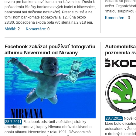
Situáciu sa podari
otvoru pre bankomatovú kartu a na klávesnicu. Došlo k
večer. Organizátori
poškodeniu čítačky bankomatových kariet a klávesnice,
"malou skupinkou 
bankomat bol dočasne nefunkčný. Presne to isté a na
tom istom bankomate zopakoval aj 12. júna okolo
Komentáre:
0
23:30. Spôsobená škoda bola vyčíslená na 2 818 eur.
Médiá:
2
Komentáre:
0
Facebook zakázal používať fotografiu
Automobilka 
albumu Nevermind od Nirvany
pozmenila sv
28.7.2011
Nové l
28.7.2011
Facebook odstránil z oficiálnej stránky
ktoré bolo oficiál
americkej rockovej kapely Nirvana obrázok slávneho
autosalóne v Žene
obalu albumu Nevermind z roku 1991. Dôvodom má
o drobných estetic