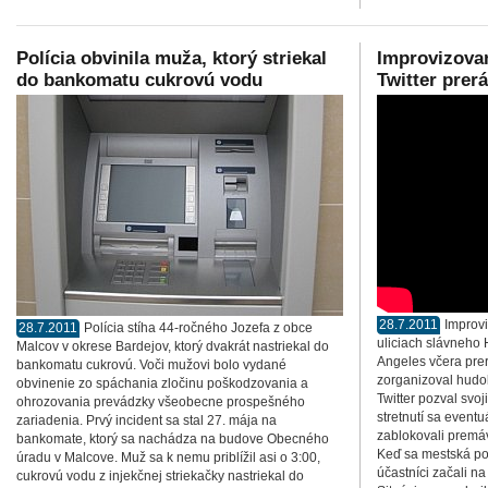
Polícia obvinila muža, ktorý striekal
Improvizova
do bankomatu cukrovú vodu
Twitter prer
28.7.2011
Improv
28.7.2011
Polícia stíha 44-ročného Jozefa z obce
uliciach slávneho
Malcov v okrese Bardejov, ktorý dvakrát nastriekal do
Angeles včera prerá
bankomatu cukrovú. Voči mužovi bolo vydané
zorganizoval hudo
obvinenie zo spáchania zločinu poškodzovania a
Twitter pozval svo
ohrozovania prevádzky všeobecne prospešného
stretnutí sa eventu
zariadenia. Prvý incident sa stal 27. mája na
zablokovali premáv
bankomate, ktorý sa nachádza na budove Obecného
Keď sa mestská pol
úradu v Malcove. Muž sa k nemu priblížil asi o 3:00,
účastníci začali na
cukrovú vodu z injekčnej striekačky nastriekal do