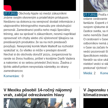
27.7.2011
Obchody Apple sú medzi zákazníkmi
27.7.2011
Podľa 
známe svojím otvoreným a priateľským prístupom.
ostane cestovani
Nedávno sa dokonca na verejnosť dostali informácie z
fantázie. Experti z
utajovaného tréningového manuálu pre obsluhujúci
svojom výskume dok
personál. Zamestnanci podľa neho majú špeciálny
častice svetla, sa
tréning, ako sa správať k zákazníkom, nesmú napríklad
neho nemôže žiadna
opravovať ich chyby alebo zlú výslovnosť týkajúcu sa
O cestovaní v čase
predávaných produktov. že sa na nich predavači
odborníkov nemá z
povyšujú. Newyorský komik Mark Malkoff sa rozhodol
v čase sa začalo h
vyskúšať si, čo všetko si môže v predajni dovoliť.
vedci pozorovali ší
Nechal si do obchodu doručiť pizzu, zorganizoval tu
špecifickom médiu 
rande so živou hudbou, prišiel v kostýme Darth Vadera
Neskôr sa síce ukáz
a nakoniec si so sebou priviedol živú kozu. Žiadna z
niektorí vedci si s
týchto aktivít pritom nevyvolala námietky zo strany
prekonať rýchlosť 
zamestnancov.
Médiá:
2
Kome
Komentáre:
0
V Mexiku pôsobil 14-ročný nájomný
V Japonsku s
vrah, zabíjal odrezávaním hlavy
klimatizovan