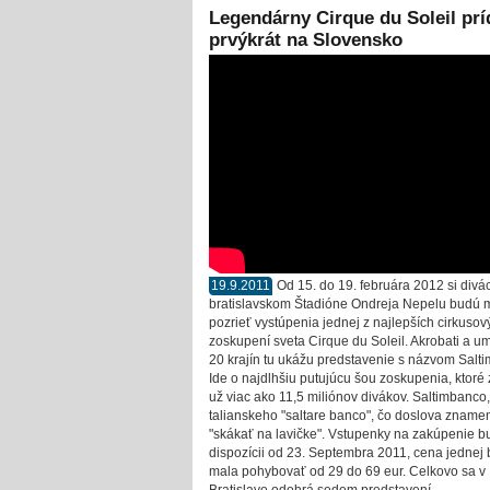
Legendárny Cirque du Soleil prí
prvýkrát na Slovensko
19.9.2011
Od 15. do 19. februára 2012 si divá
bratislavskom Štadióne Ondreja Nepelu budú 
pozrieť vystúpenia jednej z najlepších cirkusov
zoskupení sveta Cirque du Soleil. Akrobati a um
20 krajín tu ukážu predstavenie s názvom Salt
Ide o najdlhšiu putujúcu šou zoskupenia, ktoré 
už viac ako 11,5 miliónov divákov. Saltimbanco,
talianskeho "saltare banco", čo doslova zname
"skákať na lavičke". Vstupenky na zakúpenie b
dispozícii od 23. Septembra 2011, cena jednej 
mala pohybovať od 29 do 69 eur. Celkovo sa v