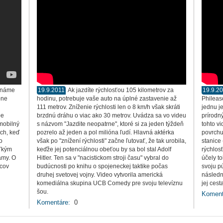
 známe
19.9.2011
Ak jazdíte rýchlosťou 105 kilometrov za
19.9.2
bne
hodinu, potrebuje vaše auto na úplné zastavenie až
Phileas
111 metrov. Zníženie rýchlosti len o 8 km/h však skráti
jednu j
be
brzdnú dráhu o viac ako 30 metrov. Uvádza sa vo videu
prírodn
mobilný
s názvom "Jazdite neopatrne", ktoré si za jeden týždeň
tohto vi
ach, keď
pozrelo až jeden a pol milióna ľudí. Hlavná aktérka
povrchu
o
však po "znížení rýchlosti" začne ľutovať, že tak urobila,
stanice
eľkým
keďže jej potenciálnou obeťou by sa bol stal Adolf
rýchlos
amy. O
Hitler. Ten sa v "nacistickom stroji času" vybral do
účely to
ncov
budúcnosti po knihu o spojeneckej taktike počas
svoju p
druhej svetovej vojny. Video vytvorila americká
následn
komediálna skupina UCB Comedy pre svoju televíznu
jej cest
šou.
Koment
Komentáre:
0