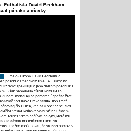
: Futbalista David Beckham
ával pánske voňavky
011
Futbalová ikona David Beckham v
sti pôsobí v americkom tíme LA Galaxy, no
ci už teraz špekulujú o jeho ďalšom pôsobisku.
a mu však nepodarilo získať kontrakt so
 klubom, mohol by sa pomerne úspešne živiť
predavač parfumov. Práve takúto úlohu totiž
v zábavnej šou Ellen, keď sa v obchodnej sieti
pokúšal predať kolínske vody nič netušiacim
kom. Musel pritom počúvať pokyny, ktoré mu
chadlo dávala moderátorka Ellen. Vo
nosti možno konštatovať, že sa Beckhamovi v