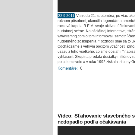
22.9.2011
V stredu 21. septembra, po viac ako
ročnom pôsobení, ukončila legendárna americ
rocková kapela R.E.M. svoje aktívne účinkovan
hudobnej scéne. Na oficiálnej internetovej strá
www.remhq.com o tom informovali samotní čle
hudobného zoskupenia. "Rozhodli sme sa to uk
Odchádzame s veľkým pocitom vďačnosti, plnos
úžasu z toho všetkého, čo sme dosiahli," napísa
vyhlásení. Skupina predala desiatky miliónov 
po celom svete a v roku 1992 získala tri ceny 
Komentáre:
0
Video: Sťahovanie stavebného s
nedopadlo podľa očakávania