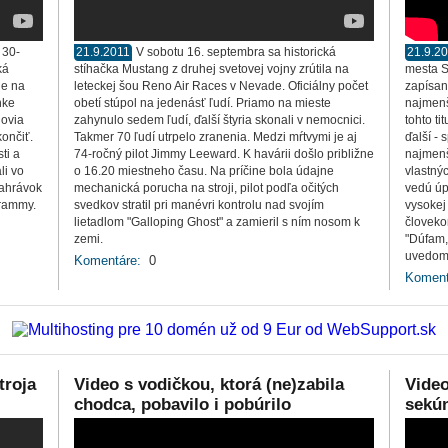
 30-
21.9.2011
V sobotu 16. septembra sa historická
21.9.2
ká
stíhačka Mustang z druhej svetovej vojny zrútila na
mesta S
ie na
leteckej šou Reno Air Races v Nevade. Oficiálny počet
zapísan
nke
obetí stúpol na jedenásť ľudí. Priamo na mieste
najmenš
novia
zahynulo sedem ľudí, ďalší štyria skonali v nemocnici.
tohto ti
ončiť.
Takmer 70 ľudí utrpelo zranenia. Medzi mŕtvymi je aj
ďalší -
ti a
74-ročný pilot Jimmy Leeward. K havárii došlo približne
najmenš
li vo
o 16.20 miestneho času. Na príčine bola údajne
vlastnýc
nahrávok
mechanická porucha na stroji, pilot podľa očitých
vedú úp
Grammy.
svedkov stratil pri manévri kontrolu nad svojím
vysokej
lietadlom "Galloping Ghost" a zamieril s ním nosom k
človeko
zemi.
"Dúfam,
uvedomi
Komentáre:
0
Koment
troja
Video s vodičkou, ktorá (ne)zabila
Video
chodca, pobavilo i pobúrilo
sekú