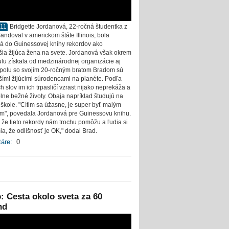
011
Bridgette Jordanová, 22-ročná študentka z
andoval v americkom štáte Illinois, bola
á do Guinessovej knihy rekordov ako
ia žijúca žena na svete. Jordanová však okrem
tulu získala od medzinárodnej organizácie aj
 spolu so svojím 20-ročným bratom Bradom sú
ími žijúcimi súrodencami na planéte. Podľa
h slov im ich trpasličí vzrast nijako neprekáža a
lne bežné životy. Obaja napríklad študujú na
 škole. "Cítim sa úžasne, je super byť malým
m", povedala Jordanová pre Guinessovu knihu.
 že tieto rekordy nám trochu pomôžu a ľudia si
a, že odlišnosť je OK," dodal Brad.
áre:
0
: Cesta okolo sveta za 60
nd