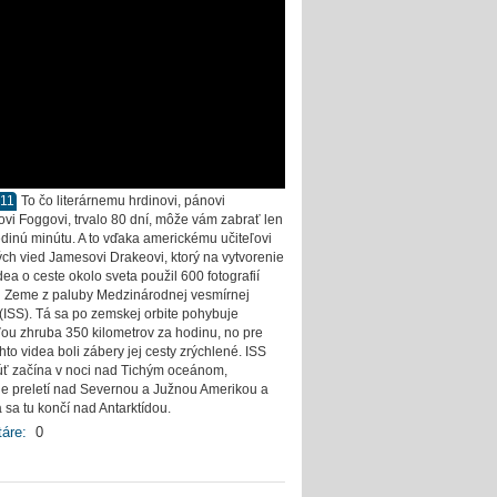
011
To čo literárnemu hrdinovi, pánovi
ovi Foggovi, trvalo 80 dní, môže vám zabrať len
edinú minútu. A to vďaka americkému učiteľovi
ých vied Jamesovi Drakeovi, ktorý na vytvorenie
dea o ceste okolo sveta použil 600 fotografií
 Zeme z paluby Medzinárodnej vesmírnej
 (ISS). Tá sa po zemskej orbite pohybuje
ťou zhruba 350 kilometrov za hodinu, no pre
hto videa boli zábery jej cesty zrýchlené. ISS
úť začína v noci nad Tichým oceánom,
e preletí nad Severnou a Južnou Amerikou a
a sa tu končí nad Antarktídou.
áre:
0