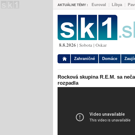
Euroval
|
Líbya
|
Pav
AKTUÁLNE TÉMY :
8.8.2026
| Sobota | Oskar
Zahraničné
Domáce
Zauj
Rocková skupina R.E.M. sa neč
rozpadla