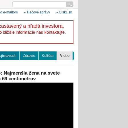
ad e-mailom
» Tlačové správy
» O sk1.sk
zastavený a hľadá investora.
bližšie informácie nás kontaktujte.
ujímavosti
Zdravie
Kultúra
Video
: Najmenšia žena na svete
 69 centimetrov