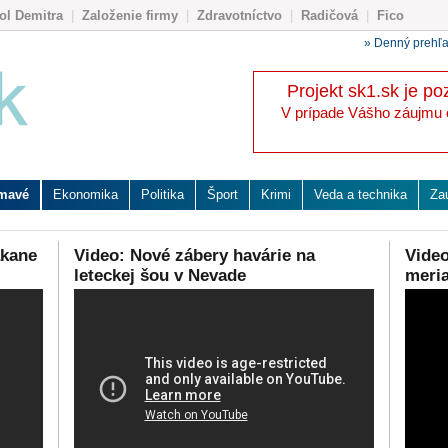
ol Demitra
|
Založenie firmy
|
Zdravotníctvo
|
Radičová
|
Fico
» Denný prehľ
Projekt sk1.sk je po
V prípade Vášho záujmu o 
ímavé
Ekonomika
Politika
Šport
Krimi
Veda a technika
Za
akane
Video: Nové zábery havárie na
Video
leteckej šou v Nevade
meria