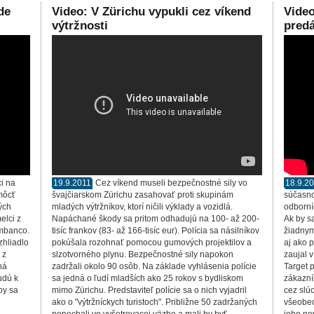
de
Video: V Zürichu vypukli cez víkend
Video
výtržnosti
pred
ci na
19.9.2011
Cez víkend museli bezpečnostné sily vo
18.9.2
môcť
švajčiarskom Zürichu zasahovať proti skupinám
súčasno
ých
mladých výtržníkov, ktorí ničili výklady a vozidlá.
odborní
elci z
Napáchané škody sa pritom odhadujú na 100- až 200-
Ak by s
imbanco.
tisíc frankov (83- až 166-tisíc eur). Polícia sa násilníkov
žiadnym
zhliadlo
pokúšala rozohnať pomocou gumových projektilov a
aj ako 
 z
slzotvorného plynu. Bezpečnostné sily napokon
zaujal 
ná
zadržali okolo 90 osôb. Na základe vyhlásenia polície
Target 
udú k
sa jedná o ľudí mladších ako 25 rokov s bydliskom
zákazní
by sa
mimo Zürichu. Predstaviteľ polície sa o nich vyjadril
cez slú
ako o "výtržníckych turistoch". Približne 50 zadržaných
všeobec