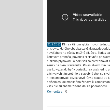
21.9.2011
Klin sa klinom vybíja, hovorí jedno
príslovie, ktorého obdoba sa však pravdepodo
nevzťahuje na všetky možné situácie. Žeriav sa
žeriavom prenáša, povedali si stavbári pri stav
ruského plynovodu a pokúšali sa presťahovať 
žeriav na okraj staveniska. Po asi dvoch minút
všetko vyzeralo byť v poriadku, sa však jedno z
záchytných lán pretrhlo a stavebný stroj sa s v
hrmotom prevalil cez kovové rúry a spadol do j
ďalšom osude mobilného žeriava či zamestna
však nie sú známe žiadne ďalšie podrobnosti.
Komentáre:
0