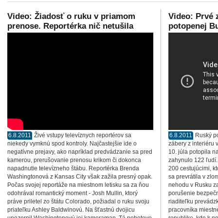
Video: Žiadosť o ruku v priamom
Video: Prvé 
prenose. Reportérka nič netušila
potopenej Bu
6.8.2011
Živé vstupy televíznych reportérov sa
6.8.2011
Ruský po
niekedy vymknú spod kontroly. Najčastejšie ide o
zábery z interiéru 
negatívne prejavy, ako napríklad predvádzanie sa pred
10. júla potopila na
kamerou, prerušovanie prenosu krikom či dokonca
zahynulo 122 ľudí.
napadnutie televízneho štábu. Reportérka Brenda
200 cestujúcimi, k
Washingtonová z Kansas City však zažila presný opak.
sa prevrátila v zlo
Počas svojej reportáže na miestnom letisku sa za ňou
nehodu v Rusku za 
odohrával romantický moment - Josh Mullin, ktorý
porušenie bezpečn
práve priletel zo štátu Colorado, požiadal o ruku svoju
riaditeľku prevádz
priateľku Ashley Baldwinovú. Na šťastnú dvojicu
pracovníka miestn