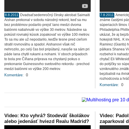
8.8.2011
Dvadsaťsedemročný čínsky akrobat Saimaiti
7.8.2011
Americký
Aishan prekonal v sobotu národný rekord, keď sa mu
známe častými päs
bez problémov podarilo prejsť lano medzi dvoma
súperiacich tímov.
balónmi natiahnuté vo výške 30 metrov. Následne sa
Philadelphia Phill
pokúsil rovnaký kúsok zopakovať vo výške 100 metrov.
ukázal, že aj bejz
To sa mu ale už nepodarilo, keďže tesne pred cieľom
hokejisti NHL. K i
stratil rovnováhu a spadol. Aishanovi však nič
Ramirez (Giants) h
nehrozilo, po celý čas bol pripútaný, navyše sa sám pri
pálkara Shanea Vi
páde lana chytil rukami a nohami. V oboch prípadoch
rozbehol k nahadz
to bola pre Číňana príprava na chystaný pokus o
chytač Eli Whitesi
prekonanie Guinessovho svetového rekordu - prechod
do potýčky so súpe
medzi balónmi vo výške 200 metrov.
vzniknutého zmätku
bejzbalisti na ihris
Komentáre:
0
rozhodcovia a hráči
Komentáre:
0
Video: Kto vyhrá? Stodeväť školákov
Video: Padol
alebo jedenásť hviezd Realu Madrid?
zaparkoval 