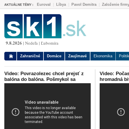
Euroval
|
Líbya
|
Pavol Demitra
|
Založenie firm
AKTUÁLNE TÉMY :
9.8.2026
| Nedeľa | Ľubomíra
Zahraničné
Domáce
Zaujímavé
Ekonomika
Politi
Video: Povrazolezec chcel prejsť z
Video: Poča
balóna do balóna. Pošmykol sa
hromadná bi