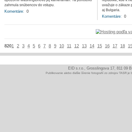
upozornil Washingtonovú jej kameraman. Tá pohotovo
republike, kde k n
zahrnula snúbencov do vstupu.
uvažuje o zákaze p
aj Bulgaria.
Komentáre:
0
Komentáre:
0
820
1
2
3
4
5
6
7
8
9
10
11
12
13
14
15
16
17
18
1
EID s.r.o., Grosslingova 17, 811 09 
Publikovanie alebo ďalšie šírenie fotografií zo zdrojov TAS