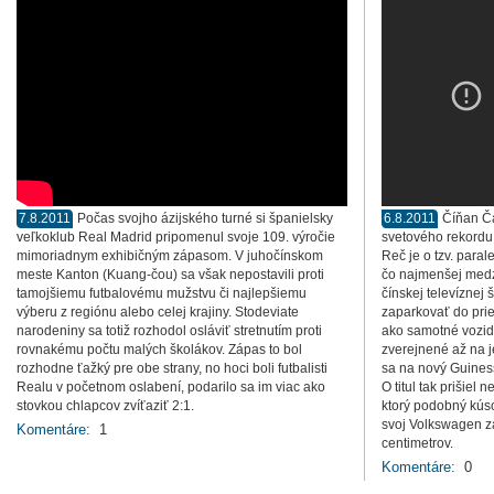
7.8.2011
Počas svojho ázijského turné si španielsky
6.8.2011
Číňan Ča
veľkoklub Real Madrid pripomenul svoje 109. výročie
svetového rekordu 
mimoriadnym exhibičným zápasom. V juhočínskom
Reč je o tzv. para
meste Kanton (Kuang-čou) sa však nepostavili proti
čo najmenšej medz
tamojšiemu futbalovému mužstvu či najlepšiemu
čínskej televíznej 
výberu z regiónu alebo celej krajiny. Stodeviate
zaparkovať do prie
narodeniny sa totiž rozhodol osláviť stretnutím proti
ako samotné vozidl
rovnakému počtu malých školákov. Zápas to bol
zverejnené až na 
rozhodne ťažký pre obe strany, no hoci boli futbalisti
sa na nový Guiness
Realu v početnom oslabení, podarilo sa im viac ako
O titul tak prišie
stovkou chlapcov zvíťaziť 2:1.
ktorý podobný kúso
svoj Volkswagen z
Komentáre:
1
centimetrov.
Komentáre:
0