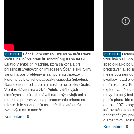
21.8.2011
Pápež Benedikt XVI. musel na určitú dobu
21.8.2011
Lietadl
kvôli silnej búrke prerušiť sobotnú vigíliu na letisku
vzdušných síl Spo
Cuatro Vientos pri Madride, ktorá sa konala pri
spadlo krátko po 
príležitosti Svetových dní mládeže v Španielsku. Silný
predstavenia. To s
vietor narobil problémy aj samotnému pápežovi,
meste Bournemouth
ktorému odfúkol jeho pápežskú čiapočku (pileolus).
svedkov lietadlo k
Napriek nepohodliu bola atmosfére na letisku Cuatro
neďaleko rieky. Pri
Vientos slávnostná a živá. Pútnici v dúhových
explodoval. Pilota 
slnečných klobúkoch mávali národnými vlajkami a
mŕtvy. Letecký fest
mnohí sa pripravovali na prenocovanie priamo na
podľa plánu. Ide o
mieste, kde sa v nedeľu uskutoční hlavná omša
od roku 1971 zahyn
Svetových dní mládeže.
kráľovského letectv
nebezpečnými prvk
Komentáre:
0
diamantovou zosta
Komentáre:
0