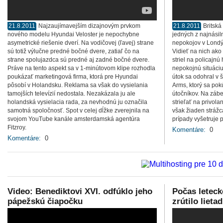
21.8.2011
Najzaujímavejším dizajnovým prvkom
21.8.2011
Britská
nového modelu Hyundai Veloster je nepochybne
jedných z najnási
asymetrické riešenie dverí. Na vodičovej (ľavej) strane
nepokojov v Londý
sú totiž výlučne predné bočné dvere, zatiaľ čo na
Vidieť na nich ako 
strane spolujazdca sú predné aj zadné bočné dvere.
striel na policajnú
Práve na tento aspekt sa v 1-minútovom klipe rozhodla
nepokojnú situáciu
poukázať marketingová firma, ktorá pre Hyundai
útok sa odohral v 
pôsobí v Holandsku. Reklama sa však do vysielania
Arms, ktorý sa pok
tamojších televízií nedostala. Nezakázala ju ale
útočníkov. Na zábe
holandská vysielacia rada, za nevhodnú ju označila
strieľať na privola
samotná spoločnosť. Spot v celej dĺžke zverejnila na
však žiaden strážc
svojom YouTube kanále amsterdamská agentúra
prípady vyšetruje 
Fitzroy.
Komentáre:
0
Komentáre:
0
Video: Benediktovi XVI. odfúklo jeho
Počas leteck
pápežskú čiapočku
zrútilo lieta