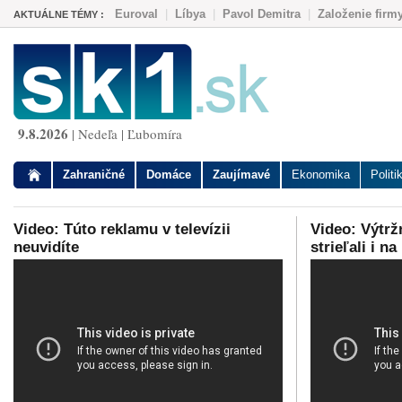
Euroval
|
Líbya
|
Pavol Demitra
|
Založenie firm
AKTUÁLNE TÉMY :
9.8.2026
| Nedeľa | Ľubomíra
Zahraničné
Domáce
Zaujímavé
Ekonomika
Politi
Video: Túto reklamu v televízii
Video: Výtržn
neuvidíte
strieľali i n