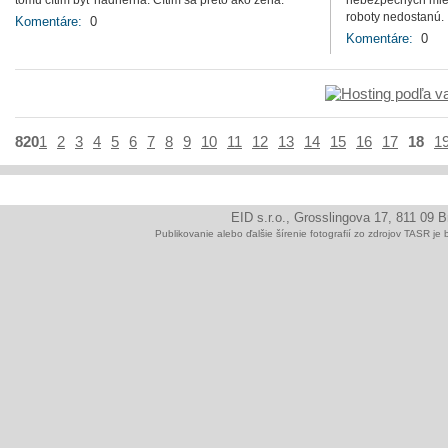
tomu cítim byť nádherná. Cítim sa preto ako žena."
nebezpečných mie
roboty nedostanú.
Komentáre:
0
Komentáre:
0
820
1
2
3
4
5
6
7
8
9
10
11
12
13
14
15
16
17
18
1
EID s.r.o., Grosslingova 17, 811 09 
Publikovanie alebo ďalšie šírenie fotografií zo zdrojov TAS