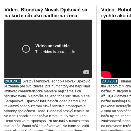
Video: Blonďavý Novak Djokovič sa
Video: Robo
na kurte cíti ako nádherná žena
rýchlo ako č
20.8.2011
Svetová tenisová jednotka Novak Djokovič
20.8.2011
Humano
je známa pre svoj zmysel pre humor, zvykne napríklad
tím vedcov z Michig
imitovať charakteristické maniere najznámejších
bežiacim strojom 
tenistov sveta. Najnovšie sa jeho "obeťou" stala Maria
až 10,9 kilometra 
Šarapovová. Djokovič totiž natočil video parodujúce
bežne behávajú aj 
reklamný spot, v ktorom ruská tenistka propagovala
prekonal doterajš
výrobky spoločnosti Head. Blonďavý srbský tenista sa
Asima od spoločno
vo videu napríklad priznáva k tomuto: "S raketou od
načo by mal robot 
Head som veľmi spokojná. Pri hre totiž v rukách treba
zdokonalení techno
mať niečo, čomu môžem dôverovať. Na kurte sa kvôli
na nerovnom terén