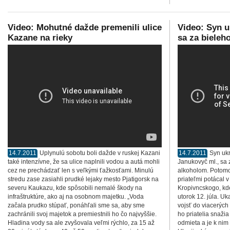
Video: Mohutné dažde premenili ulice
Video: Syn u
Kazane na rieky
sa za bieleh
14.7.2011
Uplynulú sobotu boli dažde v ruskej Kazani
14.7.2011
Syn ukr
také intenzívne, že sa ulice naplnili vodou a autá mohli
Janukovyč ml., sa 
cez ne prechádzať len s veľkými ťažkosťami. Minulú
alkoholom. Potomok
stredu zase zasiahli prudké lejaky mesto Pjatigorsk na
priateľmi potácal 
severu Kaukazu, kde spôsobili nemalé škody na
Kropivncskogo, kde
infraštruktúre, ako aj na osobnom majetku. „Voda
utorok 12. júla. Uk
začala prudko stúpať, ponáhľali sme sa, aby sme
vojsť do viacerých
zachránili svoj majetok a premiestnili ho čo najvyššie.
ho priatelia snaži
Hladina vody sa ale zvyšovala veľmi rýchlo, za 15 až
odmieta a je k nim