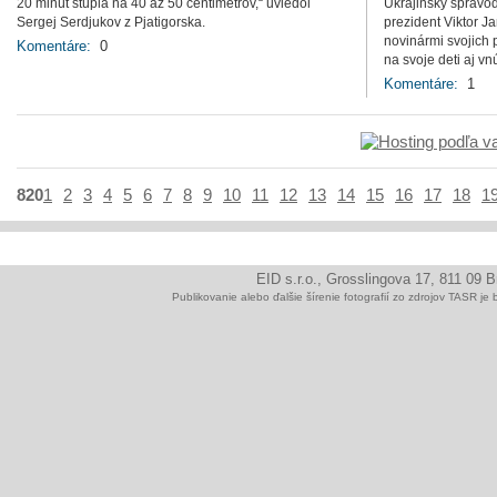
20 minút stúpla na 40 až 50 centimetrov,“ uviedol
Ukrajinský spravod
Sergej Serdjukov z Pjatigorska.
prezident Viktor 
novinármi svojich 
Komentáre:
0
na svoje deti aj v
Komentáre:
1
820
1
2
3
4
5
6
7
8
9
10
11
12
13
14
15
16
17
18
1
EID s.r.o., Grosslingova 17, 811 09 
Publikovanie alebo ďalšie šírenie fotografií zo zdrojov TAS