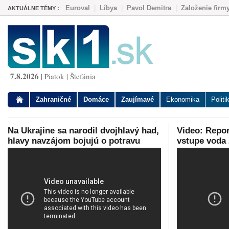
Euroval
|
Líbya
|
Pavol Demitra
|
Založenie firm
AKTUÁLNE TÉMY :
7.8.2026
| Piatok | Štefánia
Zahraničné
Domáce
Zaujímavé
Ekonomika
Politi
Na Ukrajine sa narodil dvojhlavý had,
Video: Repor
hlavy navzájom bojujú o potravu
vstupe voda 