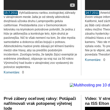
15.7.2011
Vyhľadávanou raritou zoologickej záhrady
14.7.2011
Americ
v ukrajinskom meste Jalta je od stredy albinotická
živom vstupe infor
dvojhlavá užovka druhu Lampropeltis getula
Kalifornii, keď zác
californiae. Predstavitelia zoo v čiernomorskom
jej štáb celý obs
letovisku na krymskom polostrove potvrdili, že jedna z
videu možno Theod
hláv je aktívnejšia a kontroluje telo, kým druhá je
zásahu hystericky 
pasívnejšia. Nič to však nemení na tom, že obe myslia
chladnú hlavu a vzá
samostatne a dokonca občas bojujú o potravu.
kameru. “Ako ste m
Albinotickému hadovi preto dávajú pri kŕmení bariéru
vyliala vodu. To p
medzi obe hlavy, aby sa predišlo podobným
Nie je to vtipné, a
incidentom. Zoológia tvrdia, že takýto žijúci exemplár je
povedala Theodor
extrémne zriedkavý, objavuje sa vraj raz za 50 rokov.
Komentáre:
0
Výnimočný had bude v ukrajinskej zoo vystavený do
polovice septembra.
Komentáre:
0
Prvé zábery oceľovej rakvy: Potápači
Video: V str
nafilmovali vrak potopenej výletnej
na ISS Elton
lode