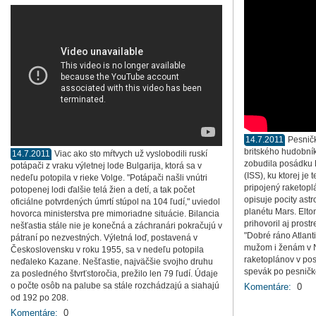
14.7.2011
Pesnič
britského hudobník
14.7.2011
Viac ako sto mŕtvych už vyslobodili ruskí
zobudila posádku 
potápači z vraku výletnej lode Bulgarija, ktorá sa v
(ISS), ku ktorej je
nedeľu potopila v rieke Volge. "Potápači našli vnútri
pripojený raketopl
potopenej lodi ďalšie telá žien a detí, a tak počet
opisuje pocity astr
oficiálne potvrdených úmrtí stúpol na 104 ľudí," uviedol
planétu Mars. Elt
hovorca ministerstva pre mimoriadne situácie. Bilancia
prihovoril aj pros
nešťastia stále nie je konečná a záchranári pokračujú v
"Dobré ráno Atlant
pátraní po nezvestných. Výletná loď, postavená v
mužom i ženám v N
Československu v roku 1955, sa v nedeľu potopila
raketoplánov v po
neďaleko Kazane. Nešťastie, najväčšie svojho druhu
spevák po pesničk
za posledného štvrťstoročia, prežilo len 79 ľudí. Údaje
o počte osôb na palube sa stále rozchádzajú a siahajú
Komentáre:
0
od 192 po 208.
Komentáre:
0