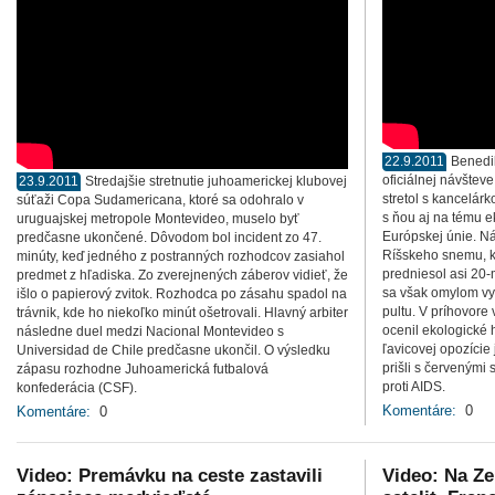
22.9.2011
Benedik
oficiálnej návštev
23.9.2011
Stredajšie stretnutie juhoamerickej klubovej
stretol s kancelár
súťaži Copa Sudamericana, ktoré sa odohralo v
s ňou aj na tému 
uruguajskej metropole Montevideo, muselo byť
Európskej únie. Ná
predčasne ukončené. Dôvodom bol incident zo 47.
Ríšskeho snemu, 
minúty, keď jedného z postranných rozhodcov zasiahol
predniesol asi 20-
predmet z hľadiska. Zo zverejnených záberov vidieť, že
sa však omylom vy
išlo o papierový zvitok. Rozhodca po zásahu spadol na
pultu. V príhovore
trávnik, kde ho niekoľko minút ošetrovali. Hlavný arbiter
ocenil ekologické 
následne duel medzi Nacional Montevideo s
ľavicovej opozície
Universidad de Chile predčasne ukončil. O výsledku
prišli s červenými
zápasu rozhodne Juhoamerická futbalová
proti AIDS.
konfederácia (CSF).
Komentáre:
0
Komentáre:
0
Video: Premávku na ceste zastavili
Video: Na Ze