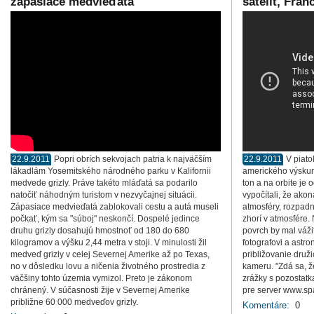
zápasiace medvieďatá
satelit, Fran
22.9.2011
Popri obrích sekvojach patria k najväčším
22.9.2011
V piato
lákadlám Yosemitského národného parku v Kalifornii
amerického výskum
medvede grizly. Práve takéto mláďatá sa podarilo
ton a na orbite je
natočiť náhodným turistom v nezvyčajnej situácii.
vypočítali, že ako
Zápasiace medvieďatá zablokovali cestu a autá museli
atmosféry, rozpadn
počkať, kým sa "súboj" neskončí. Dospelé jedince
zhorí v atmosfére.
druhu grizly dosahujú hmostnoť od 180 do 680
povrch by mal váž
kilogramov a výšku 2,44 metra v stoji. V minulosti žil
fotografovi a astr
medveď grizly v celej Severnej Amerike až po Texas,
približovanie druž
no v dôsledku lovu a ničenia životného prostredia z
kameru. "Zdá sa, ž
väčšiny tohto územia vymizol. Preto je zákonom
zrážky s pozostatk
chránený. V súčasnosti žije v Severnej Amerike
pre server www.sp
približne 60 000 medveďov grizly.
Komentáre:
0