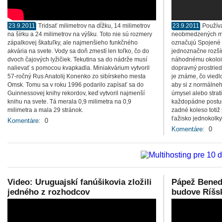
23.9.2011
Tridsať milimetrov na dĺžku, 14 milimetrov
23.9.2011
Používa
na šírku a 24 milimetrov na výšku. Toto nie sú rozmery
neobmedzených mož
zápalkovej škatuľky, ale najmenšieho funkčného
označujú Spojené 
akvária na svete. Vody sa doň zmestí len toľko, čo do
jednoznačne rozšíri
dvoch čajových lyžičiek. Tekutina sa do nádrže musí
náhodnému okoloid
nalievať s pomocou kvapkadla. Miniakvárium vytvoril
dopravný prostried
57-ročný Rus Anatolij Konenko zo sibírskeho mesta
je známe, čo viedl
Omsk. Tomu sa v roku 1996 podarilo zapísať sa do
aby si z normálneho
Guinnessovej knihy rekordov, keď vytvoril najmenší
úmysel alebo strat
knihu na svete. Tá merala 0,9 milimetra na 0,9
každopádne postup
milimetra a mala 29 stránok.
zadné koleso totiž
ťažisko jednokolk
Komentáre:
0
Komentáre:
0
Video: Uruguajskí fanúšikovia zložili
Pápež Benedi
jedného z rozhodcov
budove Ríšs