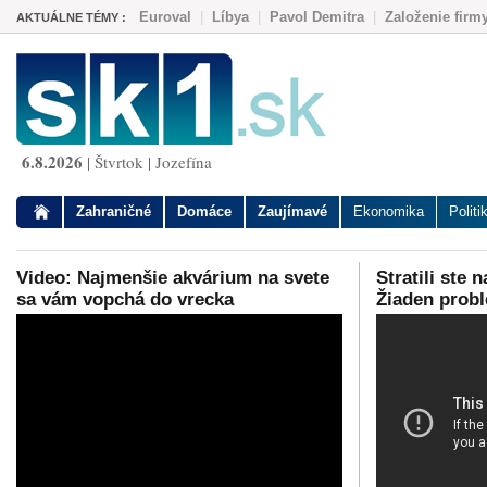
Euroval
|
Líbya
|
Pavol Demitra
|
Založenie firm
AKTUÁLNE TÉMY :
6.8.2026
| Štvrtok | Jozefína
Zahraničné
Domáce
Zaujímavé
Ekonomika
Politi
Video: Najmenšie akvárium na svete
Stratili ste 
sa vám vopchá do vrecka
Žiaden prob