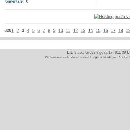
Komentáre:
0
820
1
2
3
4
5
6
7
8
9
10
11
12
13
14
15
16
17
18
1
EID s.r.o., Grosslingova 17, 811 09 
Publikovanie alebo ďalšie šírenie fotografií zo zdrojov TAS