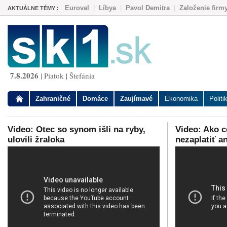
Euroval
|
Líbya
|
Pavol Demitra
|
Založenie firm
AKTUÁLNE TÉMY :
7.8.2026
| Piatok | Štefánia
Zahraničné
Domáce
Zaujímavé
Ekonomika
Politi
Video: Otec so synom išli na ryby,
Video: Ako c
ulovili žraloka
nezaplatiť an