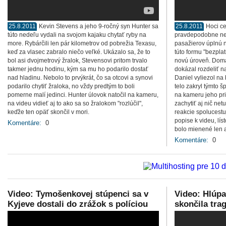
25.8.2011
Kevin Stevens a jeho 9-ročný syn Hunter sa
25.8.2011
Hoci ce
túto nedeľu vydali na svojom kajaku chytať ryby na
pravdepodobne nep
more. Rybárčili len pár kilometrov od pobrežia Texasu,
pasažierov úplnú 
keď za vlasec zabralo niečo veľké. Ukázalo sa, že to
túto formu "bezpla
bol asi dvojmetrový žralok, Stevensovi pritom trvalo
novú úroveň. Doma 
takmer jednu hodinu, kým sa mu ho podarilo dostať
dokázal rozdeliť n
nad hladinu. Nebolo to prvýkrát, čo sa otcovi a synovi
Daniel vyliezol na 
podarilo chytiť žraloka, no vždy predtým to boli
telo zakryl týmto 
pomerne malí jedinci. Hunter úlovok natočil na kameru,
na kameru jeho pria
na videu vidieť aj to ako sa so žralokom "rozlúčil",
zachytiť aj nič ne
keďže ten opäť skončil v mori.
reakcie spolucestu
popise k videu, líst
Komentáre:
0
bolo mienené len a
Komentáre:
0
Video: Tymošenkovej stúpenci sa v
Video: Hlúpa
Kyjeve dostali do zrážok s políciou
skončila tra