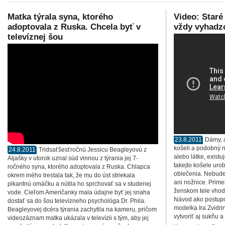
Matka týrala syna, ktorého
Video: Staré
adoptovala z Ruska. Chcela byť v
vždy vyhadz
televíznej šou
23.8.2011
Dámy, 
košeli a podobný 
24.8.2011
Tridsaťšesťročnú Jessicu Beagleyovú z
alebo látke, existu
Aljašky v utorok uznal súd vinnou z týrania jej 7-
takejto košele ur
ročného syna, ktorého adoptovala z Ruska. Chlapca
oblečenia. Nebudet
okrem iného trestala tak, že mu do úst striekala
ani nožnice. Prime
pikantnú omáčku a nútila ho sprchovať sa v studenej
ženskom tele vhod
vode. Cieľom Američanky mala údajne byť jej snaha
Návod ako postupo
dostať sa do šou televízneho psychológa Dr. Phila.
modelka Ira Zvidri
Beagleyovej dcéra týrania zachytila na kameru, pričom
vytvoriť aj sukňu a
videozáznam matka ukázala v televízii s tým, aby jej