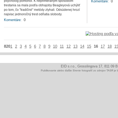
psychológ pomohol. K neprimeraným spôsobom
Komentáre:
0
trestania sa mala podľa obhajoby Beagleyová uchýliť
po tom, čo "tradičné" metódy zlyhali. Odsúdenej hrozí
najviac jednoročný trest odňatia slobody.
Komentáre:
0
820
1
2
3
4
5
6
7
8
9
10
11
12
13
14
15
16
17
18
1
EID s.r.o., Grosslingova 17, 811 09 
Publikovanie alebo ďalšie šírenie fotografií zo zdrojov TAS