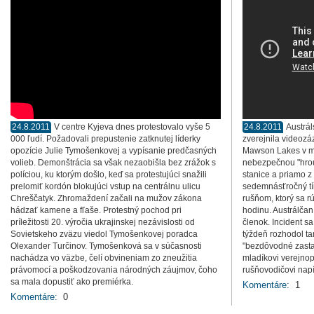
24.8.2011
V centre Kyjeva dnes protestovalo vyše 5
24.8.2011
Austrá
000 ľudí. Požadovali prepustenie zatknutej líderky
zverejnila videozá
opozície Julie Tymošenkovej a vypísanie predčasných
Mawson Lakes v me
volieb. Demonštrácia sa však nezaobišla bez zrážok s
nebezpečnou "hrou
políciou, ku ktorým došlo, keď sa protestujúci snažili
stanice a priamo z
prelomiť kordón blokujúci vstup na centrálnu ulicu
sedemnásťročný tí
Chreščatyk. Zhromaždení začali na mužov zákona
rušňom, ktorý sa rú
hádzať kamene a fľaše. Protestný pochod pri
hodinu. Austrálčan
príležitosti 20. výročia ukrajinskej nezávislosti od
členok. Incident sa
Sovietskeho zväzu viedol Tymošenkovej poradca
týždeň rozhodol ta
Olexander Turčinov. Tymošenková sa v súčasnosti
"bezdôvodné zasta
nachádza vo väzbe, čelí obvineniam zo zneužitia
mladíkovi verejnop
právomocí a poškodzovania národných záujmov, čoho
rušňovodičovi napí
sa mala dopustiť ako premiérka.
Komentáre:
1
Komentáre:
0