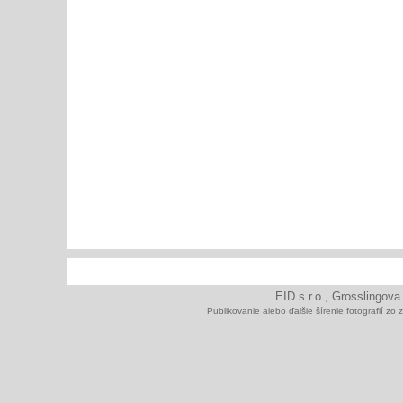
EID s.r.o., Grosslingova
Publikovanie alebo ďalšie šírenie fotografií