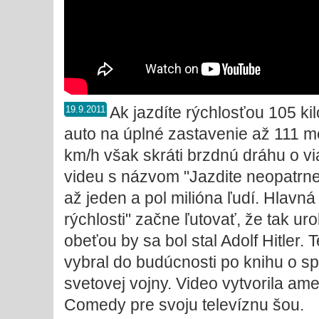
Ak jazdíte rýchlosťou 105 ki
19.9.2011
auto na úplné zastavenie až 111 met
km/h však skráti brzdnú dráhu o v
videu s názvom "Jazdite neopatrne"
až jeden a pol milióna ľudí. Hlavná
rýchlosti" začne ľutovať, že tak uro
obeťou by sa bol stal Adolf Hitler. 
vybral do budúcnosti po knihu o sp
svetovej vojny. Video vytvorila a
Comedy pre svoju televíznu šou.