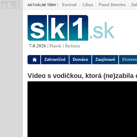
Euroval
|
Líbya
|
Pavol Demitra
|
Za
AKTUÁLNE TÉMY :
7.8.2026
| Piatok | Štefánia
Zahraničné
Domáce
Zaujímavé
Ekonom
Video s vodičkou, ktorá (ne)zabila 