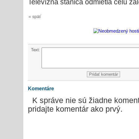
Televízna stanica odmietla celú zá
« späť
Text:
Komentáre
K správe nie sú žiadne koment
pridajte komentár ako prvý.