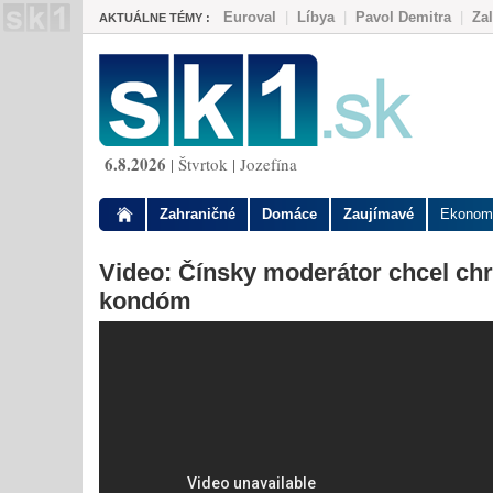
Euroval
|
Líbya
|
Pavol Demitra
|
Za
AKTUÁLNE TÉMY :
6.8.2026
| Štvrtok | Jozefína
Zahraničné
Domáce
Zaujímavé
Ekonom
Video: Čínsky moderátor chcel chr
kondóm