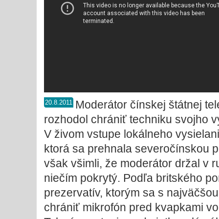
Moderátor čínskej štátnej te
20.8.2011
rozhodol chrániť techniku svojho 
V živom vstupe lokálneho vysielania
ktorá sa prehnala severočínskou p
však všimli, že moderátor držal v r
niečím pokrytý. Podľa britského por
prezervatív, ktorým sa s najväčšo
chrániť mikrofón pred kvapkami v