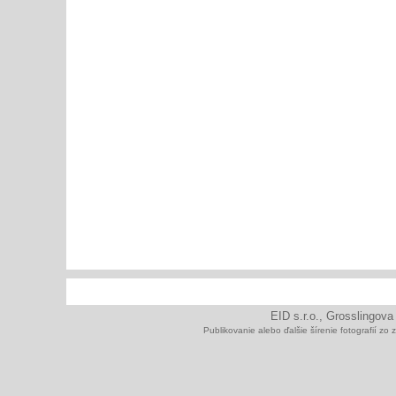
EID s.r.o., Grosslingova
Publikovanie alebo ďalšie šírenie fotografií