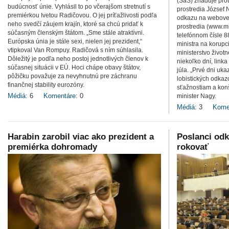
(SaS) zriaďuje prot
budúcnosť únie. Vyhlásil to po včerajšom stretnutí s
prostredia József 
premiérkou Ivetou Radičovou. O jej príťažlivosti podľa
odkazu na webovej
neho svedčí záujem krajín, ktoré sa chcú pridať k
prostredia (www.m
súčasným členským štátom. „Sme stále atraktívni.
telefónnom čísle 
Európska únia je stále sexi, nielen jej prezident,“
ministra na korupc
vtipkoval Van Rompuy. Radičová s ním súhlasila.
ministerstvo životn
Dôležitý je podľa neho postoj jednotlivých členov k
niekoľko dní, linka
súčasnej situácii v EÚ. Hoci chápe obavy štátov,
júla. „Prvé dni uk
pôžičku považuje za nevyhnutnú pre záchranu
lobistických odkaz
finančnej stability eurozóny.
sťažnostiam a kon
Médiá:
6
Komentáre:
0
minister Nagy.
Médiá:
3
Kome
Harabin zarobil viac ako prezident a
Poslanci odk
premiérka dohromady
rokovať