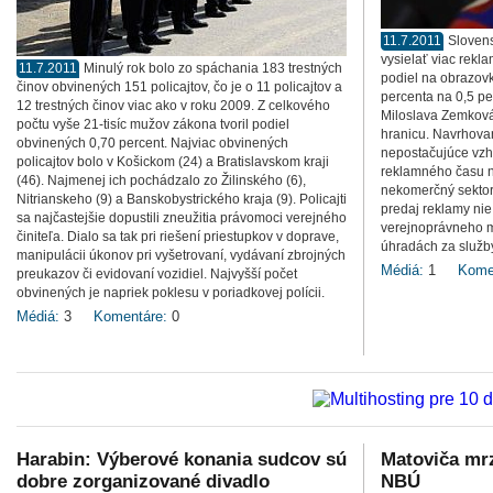
11.7.2011
Slovens
vysielať viac rekl
11.7.2011
Minulý rok bolo zo spáchania 183 trestných
podiel na obrazovk
činov obvinených 151 policajtov, čo je o 11 policajtov a
percenta na 0,5 pe
12 trestných činov viac ako v roku 2009. Z celkového
Miloslava Zemkov
počtu vyše 21-tisíc mužov zákona tvoril podiel
hranicu. Navrhova
obvinených 0,70 percent. Najviac obvinených
nepostačujúce vzh
policajtov bolo v Košickom (24) a Bratislavskom kraji
reklamného času n
(46). Najmenej ich pochádzalo zo Žilinského (6),
nekomerčný sektor
Nitrianskeho (9) a Banskobystrického kraja (9). Policajti
predaj reklamy ni
sa najčastejšie dopustili zneužitia právomoci verejného
verejnoprávneho m
činiteľa. Dialo sa tak pri riešení priestupkov v doprave,
úhradách za služb
manipulácii úkonov pri vyšetrovaní, vydávaní zbrojných
Médiá:
1
Kome
preukazov či evidovaní vozidiel. Najvyšší počet
obvinených je napriek poklesu v poriadkovej polícii.
Médiá:
3
Komentáre:
0
Harabin: Výberové konania sudcov sú
Matoviča mr
dobre zorganizované divadlo
NBÚ