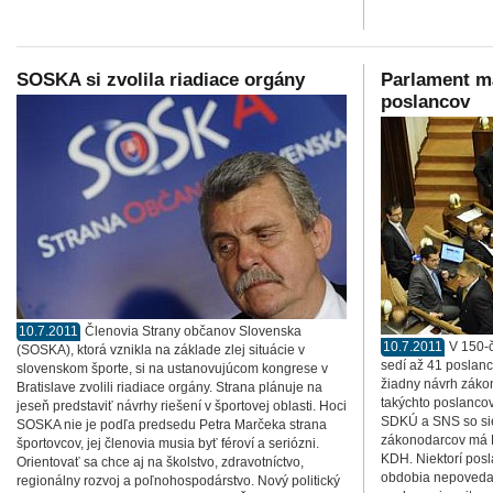
SOSKA si zvolila riadiace orgány
Parlament m
poslancov
10.7.2011
Členovia Strany občanov Slovenska
10.7.2011
V 150-
(SOSKA), ktorá vznikla na základe zlej situácie v
sedí až 41 poslanco
slovenskom športe, si na ustanovujúcom kongrese v
žiadny návrh záko
Bratislave zvolili riadiace orgány. Strana plánuje na
takýchto poslanco
jeseň predstaviť návrhy riešení v športovej oblasti. Hoci
SDKÚ a SNS so sie
SOSKA nie je podľa predsedu Petra Marčeka strana
zákonodarcov má M
športovcov, jej členovia musia byť féroví a seriózni.
KDH. Niektorí pos
Orientovať sa chce aj na školstvo, zdravotníctvo,
obdobia nepovedali
regionálny rozvoj a poľnohospodárstvo. Nový politický