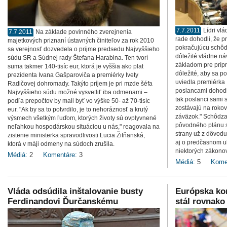
7.7.2011
Lídri vl
7.7.2011
Na základe povinného zverejnenia
rade dohodli, že 
majetkových priznaní ústavných činiteľov za rok 2010
pokračujúcu schôd
sa verejnosť dozvedela o prijme predsedu Najvyššieho
dôležité vládne ná
súdu SR a Súdnej rady Štefana Harabina. Ten tvorí
základom pre prípr
suma takmer 140-tisíc eur, ktorá je vyššia ako plat
dôležité, aby sa po
prezidenta Ivana Gašparoviča a premiérky Ivety
uviedla premiérka 
Radičovej dohromady. Takýto príjem je pri mzde šéfa
poslancami dohodl
Najvyššieho súdu možné vysvetliť iba odmenami –
tak poslanci sami s
podľa prepočtov by mali byť vo výške 50- až 70-tisíc
zostávajú na rokov
eur. "Ak by sa to potvrdilo, je to nehoráznosť a krutý
záväzok." Schôdza
výsmech všetkým ľuďom, ktorých životy sú ovplyvnené
pôvodného plánu sk
neľahkou hospodárskou situáciou u nás," reagovala na
strany už z dôvodu
zistenie ministerka spravodlivosti Lucia Žitňanská,
aj o predčasnom u
ktorá v máji odmeny na súdoch zrušila.
niektorých zákono
Médiá:
2
Komentáre:
3
Médiá:
5
Kome
Vláda odsúdila inštalovanie busty
Európska ko
Ferdinandovi Ďurčanskému
stál rovnak