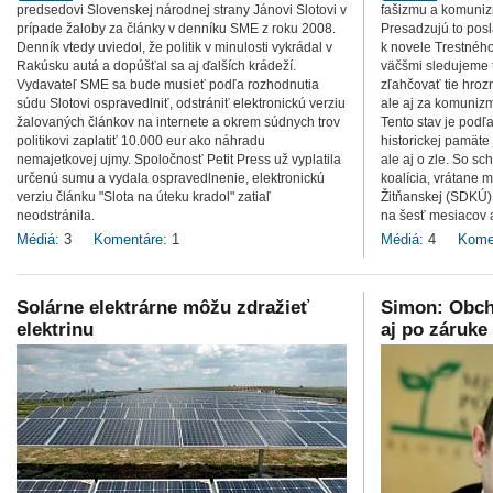
predsedovi Slovenskej národnej strany Jánovi Slotovi v
fašizmu a komuniz
prípade žaloby za články v denníku SME z roku 2008.
Presadzujú to po
Denník vtedy uviedol, že politik v minulosti vykrádal v
k novele Trestného
Rakúsku autá a dopúšťal sa aj ďalších krádeží.
väčšmi sledujeme t
Vydavateľ SME sa bude musieť podľa rozhodnutia
zľahčovať tie hrozn
súdu Slotovi ospravedlniť, odstrániť elektronickú verziu
ale aj za komunizm
žalovaných článkov na internete a okrem súdnych trov
Tento stav je podľ
politikovi zaplatiť 10.000 eur ako náhradu
historickej pamäte
nemajetkovej ujmy. Spoločnosť Petit Press už vyplatila
ale aj o zle. So sc
určenú sumu a vydala ospravedlnenie, elektronickú
koalícia, vrátane m
verziu článku "Slota na úteku kradol" zatiaľ
Žitňanskej (SDKÚ).
neodstránila.
na šesť mesiacov až
Médiá:
3
Komentáre:
1
Médiá:
4
Kome
Solárne elektrárne môžu zdražieť
Simon: Obch
elektrinu
aj po záruke