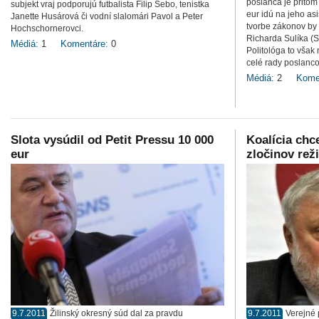
poslanca je pritom
subjekt vraj podporujú futbalista Filip Šebo, tenistka
eur idú na jeho asi
Janette Husárová či vodní slalomári Pavol a Peter
tvorbe zákonov by
Hochschornerovci.
Richarda Sulíka (
Médiá:
1
Komentáre:
0
Politológa to však
celé rady poslanco
Médiá:
2
Kome
Slota vysúdil od Petit Pressu 10 000
Koalícia chc
eur
zločinov re
9.7.2011
Žilinský okresný súd dal za pravdu
9.7.2011
Verejné 