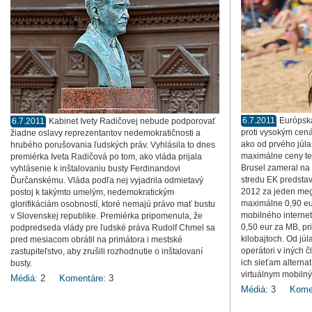
6.7.2011
Európska
6.7.2011
Kabinet Ivety Radičovej nebude podporovať
proti vysokým cen
žiadne oslavy reprezentantov nedemokratičnosti a
ako od prvého júla
hrubého porušovania ľudských práv. Vyhlásila to dnes
maximálne ceny te
premiérka Iveta Radičová po tom, ako vláda prijala
Brusel zameral na 
vyhlásenie k inštalovaniu busty Ferdinandovi
stredu EK predstavi
Ďurčanskému. Vláda podľa nej vyjadrila odmietavý
2012 za jeden mega
postoj k takýmto umelým, nedemokratickým
maximálne 0,90 eur
glorifikáciám osobností, ktoré nemajú právo mať bustu
mobilného internet
v Slovenskej republike. Premiérka pripomenula, že
0,50 eur za MB, pr
podpredseda vlády pre ľudské práva Rudolf Chmel sa
kilobajtoch. Od júl
pred mesiacom obrátil na primátora i mestské
operátori v iných 
zastupiteľstvo, aby zrušili rozhodnutie o inštalovaní
ich sieťam alterna
busty.
virtuálnym mobiln
Médiá:
2
Komentáre:
3
Médiá:
3
Kome