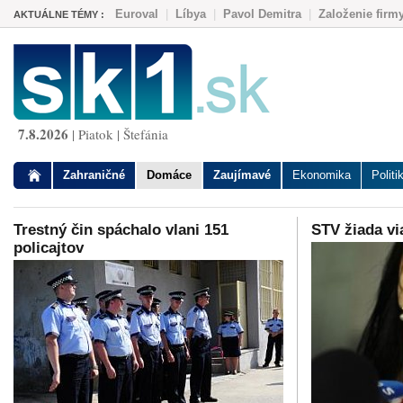
Euroval
|
Líbya
|
Pavol Demitra
|
Založenie firm
AKTUÁLNE TÉMY :
7.8.2026
| Piatok | Štefánia
Zahraničné
Domáce
Zaujímavé
Ekonomika
Politi
Trestný čin spáchalo vlani 151
STV žiada vi
policajtov