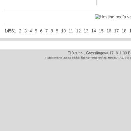
1456
1
2
3
4
5
6
7
8
9
10
11
12
13
14
15
16
17
18
EID s.r.o., Grosslingova 17, 811 09 
Publikovanie alebo ďalšie šírenie fotografií zo zdrojov TAS