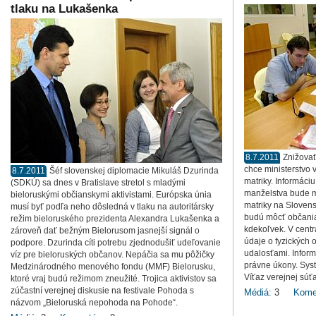
tlaku na Lukašenka
8.7.2011
Znižovať
chce ministerstvo 
8.7.2011
Šéf slovenskej diplomacie Mikuláš Dzurinda
matriky. Informáciu
(SDKÚ) sa dnes v Bratislave stretol s mladými
manželstva bude m
bieloruskými občianskymi aktivistami. Európska únia
matriky na Sloven
musí byť podľa neho dôsledná v tlaku na autoritársky
budú môcť občania 
režim bieloruského prezidenta Alexandra Lukašenka a
kdekoľvek. V cent
zároveň dať bežným Bielorusom jasnejší signál o
údaje o fyzických
podpore. Dzurinda cíti potrebu zjednodušiť udeľovanie
udalosťami. Inform
víz pre bieloruských občanov. Nepáčia sa mu pôžičky
právne úkony. Syst
Medzinárodného menového fondu (MMF) Bielorusku,
Víťaz verejnej súťa
ktoré vraj budú režimom zneužité. Trojica aktivistov sa
zúčastní verejnej diskusie na festivale Pohoda s
Médiá:
3
Kome
názvom „Bieloruská nepohoda na Pohode“.