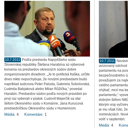
10.7.2011
Podľa predsedu Najvyššieho súdu
10.7.2011
Nezávi
Slovenskej republiky Štefana Harabina sú výberové
avizovaný odchod 
konania na predsedov okresných súdov dobre
parlamentu na pos
zorganizovaným divadlom. „Je to politická fraška, určite
bezpečnostného úr
dnes nikto nepochybuje, že novými predsedami budú
považujem za najl
napríklad sudcovia Peter Paluda, Gabriela Sobolovská,
celého parlamentu
Ľudmila Babjaková alebo Milan Růžička,“ povedal
chýbať, mrzí ma ke
Harabin. Predsedov súdov podľa nových pravidiel po
parlamentu,“ vysve
prvý raz vyberali v piatok. Ľudovít Majerčík sa stal
dobrým šéfom NBÚ
šéfom Okresného súdu v Komárne, Jana Kurucová
ktorým vraj vyčnie
predsedníčkou Okresného súdu v Humennom.
je mu však ľúto, že
Médiá:
4
Komentáre:
1
nomináciách. Nové
voliť v septembri.
Médiá:
4
Kome