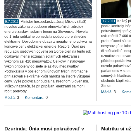
9.7.2011
Každý p
9.7.2011
Minister hospodárstva Juraj Miškov (SaS)
podľa kontroly inšp
novelou zákona o podpore obnoviteľných zdrojov
potravinovej správ
energie zastavil solárny boom na Slovensku. Novela
uskutočnili 7 466 
od 1. júla radikálne obmedzila podporu pre slnečné
prehreškami sú ok
elektrárne. Dôvodom je obava z negatívneho vplyvu na
nevyhovujúce labo
koncové ceny elektrickej energie. Rezort i Úrad pre
či nečitateľné, ne
reguláciu sieťových odvetví pri tvorbe cien na tento rok
označovanie tovaru
očakávali menší rozmach solárnych elektrární s
pôdohospodárstva Z
výkonom asi 420 megawattov. Celkový inštalovaný
novele potravinové
výkon pripojený do siete je až 480 megawattov.
parlamentu v septe
Podnikatelia v poslednom júnovom týždni hromadne
cenových hladinách
prihlasovali elektrárne kvôli nároku na štedré výkupné
obchode kúpil zdra
ceny. Vyše polovica pribudla na strednom Slovensku.
Simon.
Miškov naznačil, že pri pripájaní elektrární sa mohli
robiť podvody.
Médiá:
3
Kome
Médiá:
3
Komentáre:
0
Dzurinda: Únia musí pokračovať v
Matriku si u