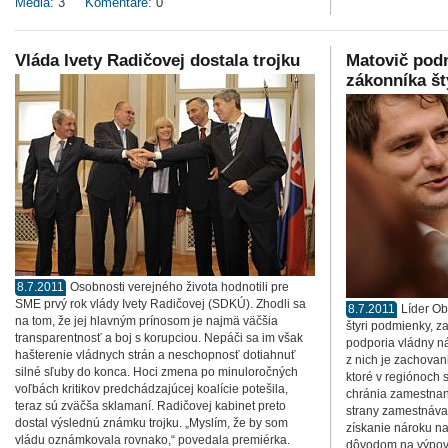
Médiá:
3
Komentáre:
0
Vláda Ivety Radičovej dostala trojku
Matovič pod
zákonníka š
8.7.2011
Osobnosti verejného života hodnotili pre
SME prvý rok vlády Ivety Radičovej (SDKÚ). Zhodli sa
8.7.2011
Líder Ob
na tom, že jej hlavným prínosom je najmä väčšia
štyri podmienky, za
transparentnosť a boj s korupciou. Nepáči sa im však
podporia vládny n
hašterenie vládnych strán a neschopnosť dotiahnuť
z nich je zachova
silné sľuby do konca. Hoci zmena po minuloročných
ktoré v regiónoch
voľbách kritikov predchádzajúcej koalície potešila,
chránia zamestna
teraz sú zväčša sklamaní. Radičovej kabinet preto
strany zamestnávat
dostal výslednú známku trojku. „Myslím, že by som
získanie nároku n
vládu oznámkovala rovnako,“ povedala premiérka.
dôvodom na výpov