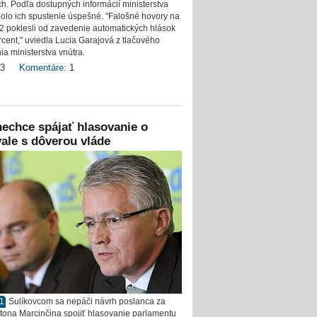
ch. Podľa dostupných informácií ministerstva
bolo ich spustenie úspešné. "Falošné hovory na
12 poklesli od zavedenie automatických hlások
rcent," uviedla Lucia Garajová z tlačového
ia ministerstva vnútra.
3
Komentáre:
1
echce spájať hlasovanie o
ale s dôverou vláde
11
Sulíkovcom sa nepáči návrh poslanca za
ona Marcinčina spojiť hlasovanie parlamentu