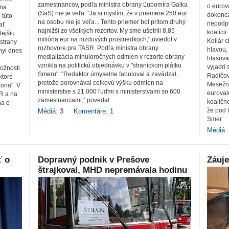
zamestnancov, podľa ministra obrany Ľubomíra Galka
o eurov
ana
(SaS) nie je veľa. "Ja si myslím, že v priemere 250 eur
dokonca
 túto
na osobu nie je veľa... Tento priemer bol pritom druhý
nepodpo
ať
najnižší zo všetkých rezortov. My sme ušetrili 8,85
koalíci
lejšiu
milióna eur na mzdových prostriedkoch," uviedol v
Kollár 
 strany
rozhovore pre TASR. Podľa ministra obrany
hlavou,
nyi dnes
medializácia minuloročných odmien v rezorte obrany
hlasova
vznikla na politickú objednávku v "straníckom plátku
vyjadrí
ožnosti
Smeru". "Redaktor úmyselne fabuloval a zavádzal,
Radičov
ktoré
pretože porovnával celkovú výšku odmien na
Mesežni
kona". V
ministerstve s 21 000 ľuďmi s ministerstvami so 600
euroval
SR a na
zamestnancami," povedal.
koaličn
na o
že pod 
Médiá:
3
Komentáre:
1
Smer.
Médiá:
ť o
Dopravný podnik v Prešove
Záuje
štrajkoval, MHD nepremávala hodinu