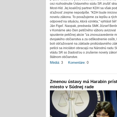
cez rozhodnutie Ústavného súdu SR zrušiť str
Most-Híd. Jej koaličný partner KDH sa však pod
sťažnosť zrejme nepodpíše. "KDH bude iniciov
novelu zákona. To považujeme za lepšiu a rých
odpoveď na situáciu, ktorá vznikla," vyhlásil šéf
Ján Figeľ. Naopak, predseda SMK József Beré
v Komárne ako člen petičného výboru avizoval
spustenie petičnej akcie "za znovuzavedenie m
dvojakého občianstva a za odškodnenie osôb, 
boli obťažované na základe protiústavného zá
petícii sa iniciátori obracajú na Národnú radu 
vládu SR so žiadosťou o zrušenie novely záko
štátnom občianstve.
Médiá:
3
Komentáre:
0
Zmenou ústavy má Harabin prís
miesto v Súdnej rade