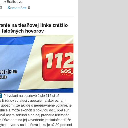
nt v Bratislave.
3
Komentáre:
0
anie na tiesňovej linke znížilo
 falošných hovorov
11
Pri volaní na tiesňové číslo 112 si už
o týždňov volajúci vypočuje najskôr oznam,
o upozorní, že ak ide o neoprávnené volanie, je
aduce a môže skončiť s pokutou do 1 659 eur.
trvá osem sekúnd a po nej preberie telefonát
r. Dôvodom na jej zavedenie je skutočnosť, že
kých hovorov na tiesňovú linku je až 80 percent