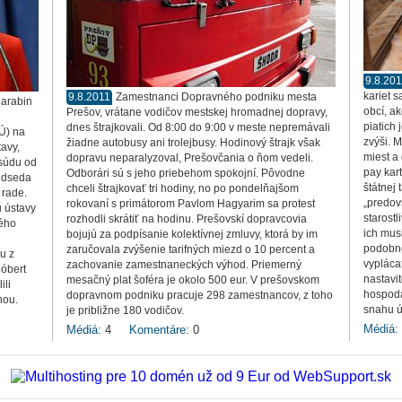
9.8.20
kariet 
9.8.2011
Zamestnanci Dopravného podniku mesta
Harabin
obcí, a
Prešov, vrátane vodičov mestskej hromadnej dopravy,
piatich 
dnes štrajkovali. Od 8:00 do 9:00 v meste nepremávali
KÚ) na
zvýši. M
žiadne autobusy ani trolejbusy. Hodinový štrajk však
tavy,
miest a
dopravu neparalyzoval, Prešovčania o ňom vedeli.
 súdu od
pay kar
Odborári sú s jeho priebehom spokojní. Pôvodne
redseda
štátnej
chceli štrajkovať tri hodiny, no po pondelňajšom
 rade.
„predov
rokovaní s primátorom Pavlom Hagyarim sa protest
u ústavy
starostl
rozhodli skrátiť na hodinu. Prešovskí dopravcovia
ného
ich mus
bojujú za podpísanie kolektívnej zmluvy, ktorá by im
podobné
zaručovala zvýšenie tarifných miezd o 10 percent a
iu z
vypláca
zachovanie zamestnaneckých výhod. Priemerný
Róbert
nastavi
mesačný plat šoféra je okolo 500 eur. V prešovskom
ili
hospodá
dopravnom podniku pracuje 298 zamestnancov, z toho
nou.
snahu ú
je približne 180 vodičov.
Médiá:
Médiá:
4
Komentáre:
0