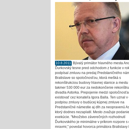
10.8.2011
Bývalý primátor hlavného mesta And
Ďurkovský tesne pred odchodom z funkcie v ro
podpísal zmluvu na predaj Predstaničného nám
Bratislave so spoločnosťou, ktorá mešká s
rekonštrukciou budovy hlavnej stanice a mestu
takmer 530 000 eur za nedokončenie rekonštru
divadla Astorka. Prepojenie medzi spoločnosť
existovať cez konateľa Igora Balla. Ten uznal v
podpisu zmluvy o budúcej kúpnej zmluve na
Predstaničné námestie aj dlh za neopravenú As
ktorý dodnes nezaplatil. Mesto zvažuje podani
exekúcie. "Množstvo záverečných rozhodnutí
Ďurkovského je minimálne v príkrom rozpore s
mravmi," povedal hovorca primátora Bratislavy