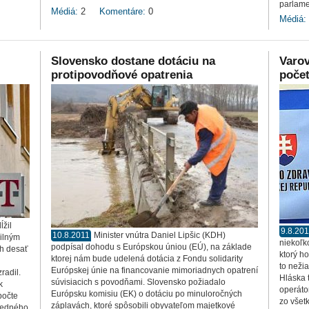
parlame
Médiá:
2
Komentáre:
0
Médiá:
Slovensko dostane dotáciu na
Varov
protipovodňové opatrenia
počet
ĺžil
9.8.20
10.8.2011
Minister vnútra Daniel Lipšic (KDH)
ilným
niekoľk
podpísal dohodu s Európskou úniou (EÚ), na základe
ch desať
ktorý h
ktorej nám bude udelená dotácia z Fondu solidarity
to neži
Európskej únie na financovanie mimoriadnych opatrení
radil.
Hláska 
súvisiacich s povodňami. Slovensko požiadalo
k
operáto
Európsku komisiu (EK) o dotáciu po minuloročných
počte
zo všet
záplavách, ktoré spôsobili obyvateľom majetkové
 jedného