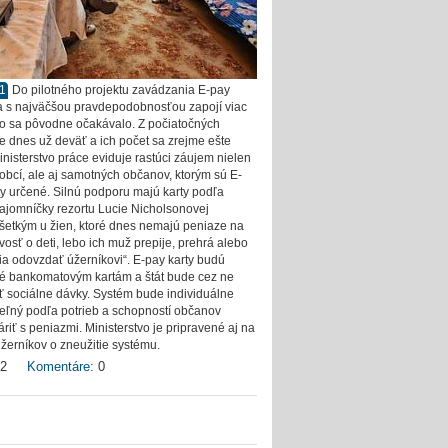
11
Do pilotného projektu zavádzania E-pay
sa s najväčšou pravdepodobnosťou zapojí viac
ko sa pôvodne očakávalo. Z počiatočných
je dnes už deväť a ich počet sa zrejme ešte
inisterstvo práce eviduje rastúci záujem nielen
 obcí, ale aj samotných občanov, ktorým sú E-
ty určené. Silnú podporu majú karty podľa
 tajomníčky rezortu Lucie Nicholsonovej
šetkým u žien, ktoré dnes nemajú peniaze na
ivosť o deti, lebo ich muž prepije, prehrá alebo
ia odovzdať úžerníkovi“. E-pay karty budú
 bankomatovým kartám a štát bude cez ne
ť sociálne dávky. Systém bude individuálne
teľný podľa potrieb a schopností občanov
riť s peniazmi. Ministerstvo je pripravené aj na
žerníkov o zneužitie systému.
2
Komentáre:
0