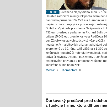
10.8.2011
Predseda Najvyššieho súdu SR Šte
Harabin zarobil za minulý rok podľa zverejnen
daňového priznania 139 293 eur. Harabin tak z
najviac z piatich najvyššie postavených ústavn
činiteľov. V prípade prezidenta Gašparoviča to 
432 eur, predseda parlamentu Richard Sulík uv
príjem 15 041 eur, premiérka Iveta Radičová 3
eur. Zárobky ostatných sudcov sú však zväčša
neznáme. V majetkových priznaniach, ktoré bol
zverejnené do 30. júna, totiž väčšina z 1 370 s
kolónkach hnuteľný či nehnuteľný majetok, ma
práva či záväzky uviedla "bez zmeny". Lenže an
majetkového priznania z predchádzajúceho ro
konkrétna suma nedá zistiť.
Médiá:
3
Komentáre:
0
Ďurkovský predával pred odch
z funkcie firme, ktorá dlhuje me