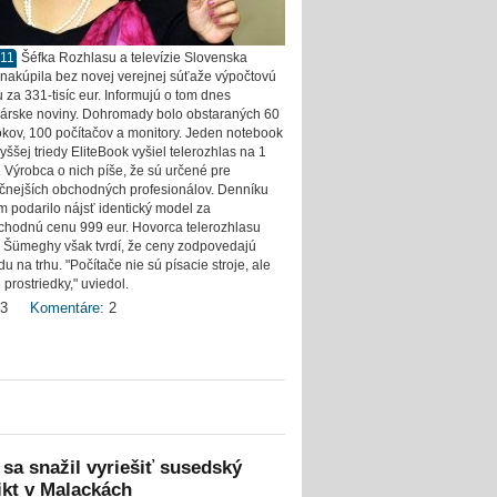
011
Šéfka Rozhlasu a televízie Slovenska
nakúpila bez novej verejnej súťaže výpočtovú
 za 331-tisíc eur. Informujú o tom dnes
rske noviny. Dohromady bolo obstaraných 60
kov, 100 počítačov a monitory. Jeden notebook
ššej triedy EliteBook vyšiel telerozhlas na 1
. Výrobca o nich píše, že sú určené pre
čnejších obchodných profesionálov. Denníku
om podarilo nájsť identický model za
hodnú cenu 999 eur. Hovorca telerozhlasu
 Šümeghy však tvrdí, že ceny zodpovedajú
u na trhu. "Počítače nie sú písacie stroje, ale
prostriedky," uviedol.
3
Komentáre:
2
 sa snažil vyriešiť susedský
ikt v Malackách