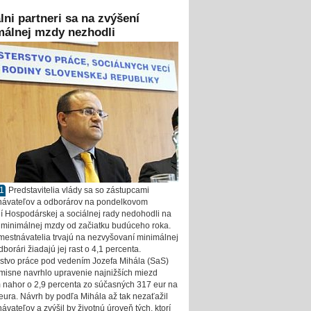
lni partneri sa na zvýšení
málnej mzdy nezhodli
11
Predstavitelia vlády sa so zástupcami
ávateľov a odborárov na pondelkovom
í Hospodárskej a sociálnej rady nedohodli na
 minimálnej mzdy od začiatku budúceho roka.
estnávatelia trvajú na nezvyšovaní minimálnej
borári žiadajú jej rast o 4,1 percenta.
rstvo práce pod vedením Jozefa Mihála (SaS)
isne navrhlo upravenie najnižších miezd
nahor o 2,9 percenta zo súčasných 317 eur na
eura. Návrh by podľa Mihála až tak nezaťažil
vateľov a zvýšil by životnú úroveň tých, ktorí