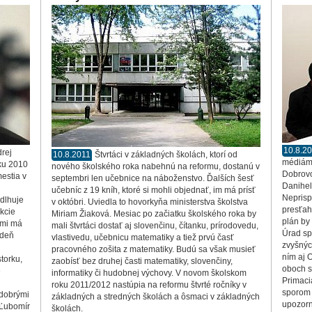
10.8.2
rej
10.8.2011
Štvrtáci v základných školách, ktorí od
médiám 
ku 2010
nového školského roka nabehnú na reformu, dostanú v
Dobrovo
estia v
septembri len učebnice na náboženstvo. Ďalších šesť
Danihel
učebníc z 19 kníh, ktoré si mohli objednať, im má prísť
Neprisp
 dlhuje
v októbri. Uviedla to hovorkyňa ministerstva školstva
presťah
kcie
Miriam Žiaková. Mesiac po začiatku školského roka by
plán by 
ami má
mali štvrtáci dostať aj slovenčinu, čítanku, prírodovedu,
Úrad sp
 deň
vlastivedu, učebnicu matematiky a tiež prvú časť
zvyšnýc
pracovného zošita z matematiky. Budú sa však musieť
ním aj 
torku,
zaobísť bez druhej časti matematiky, slovenčiny,
oboch s
e
informatiky či hudobnej výchovy. V novom školskom
Primaci
roku 2011/2012 nastúpia na reformu štvrté ročníky v
sporom 
 dobrými
základných a stredných školách a ôsmaci v základných
upozorn
 Ľubomír
školách.