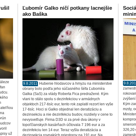
ušil
Ľubomír Galko ničí potkany lacnejšie
Sociá
ako Baška
mini
náleze
9.8.20
9.8.2011
Hubenie hlodavcov a hmyzu na ministerstve
fan
zamestn
obrany bolo podľa jeho súčasného šéfa Ľubomíra
udcu.
rokovan
Galka (SaS) za vlády Roberta Fica predražené. Kým
ského
zvýšení
vlani to stálo spolu s dezinfekciou v armádnych
h
Kým zam
objektoch 217-tisíc eur, tento rok zaplatil rezort len vyše
dateľňou
mzdy, od
17-tisíc. Hoci si Galko objednal len deratizáciu a
ana
Ministe
dezinsekciu a nie dezinfekciu budov, rozdiely v cene to
orún
komprom
nevysvetľuje. Firma D3D si za prvé dva úkony v
 sudcov
smerom 
topoľčianskych kasárňach účtovala 7 196 eur a za
voril
326,20 
dezinfekciu len 14 eur. Teraz vyšla deratizácia a
spisy už
zamestná
dezinsekcia rovnakých priestorov na 191 eur. Na