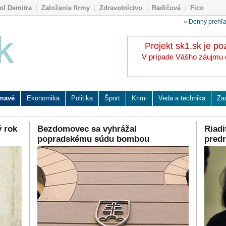
ol Demitra
|
Založenie firmy
|
Zdravotníctvo
|
Radičová
|
Fico
» Denný prehľ
Projekt sk1.sk je po
V prípade Vášho záujmu o 
ímavé
Ekonomika
Politika
Šport
Krimi
Veda a technika
Za
ý rok
Bezdomovec sa vyhrážal
Riad
popradskému súdu bombou
predr