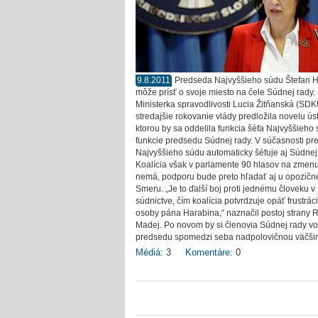
9.8.2011
Predseda Najvyššieho súdu Štefan 
môže prísť o svoje miesto na čele Súdnej rady.
Ministerka spravodlivosti Lucia Žitňanská (SD
stredajšie rokovanie vlády predložila novelu ús
ktorou by sa oddelila funkcia šéfa Najvyššieho
funkcie predsedu Súdnej rady. V súčasnosti p
Najvyššieho súdu automaticky šéfuje aj Súdnej
Koalícia však v parlamente 90 hlasov na zmen
nemá, podporu bude preto hľadať aj u opozič
Smeru. „Je to ďalší boj proti jednému človeku v
súdnictve, čím koalícia potvrdzuje opäť frustrác
osoby pána Harabina,“ naznačil postoj strany 
Madej. Po novom by si členovia Súdnej rady vol
predsedu spomedzi seba nadpolovičnou väčši
Médiá:
3
Komentáre:
0