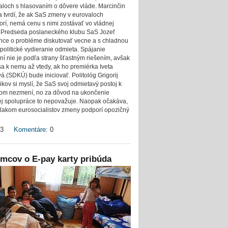
aloch s hlasovaním o dôvere vláde. Marcinčin
 tvrdí, že ak SaS zmeny v eurovaloch
rí, nemá cenu s nimi zostávať vo vládnej
i. Predseda poslaneckého klubu SaS Jozef
chce o probléme diskutovať vecne a s chladnou
 politické vydieranie odmieta. Spájanie
ní nie je podľa strany šťastným riešením, avšak
 sa k nemu až vtedy, ak ho premiérka Iveta
á (SDKÚ) bude iniciovať. Politológ Grigorij
kov si myslí, že SaS svoj odmietavý postoj k
om nezmení, no za dôvod na ukončenie
ej spolupráce to nepovažuje. Naopak očakáva,
tlakom eurosocialistov zmeny podporí opozičný
3
Komentáre:
0
mcov o E-pay karty pribúda