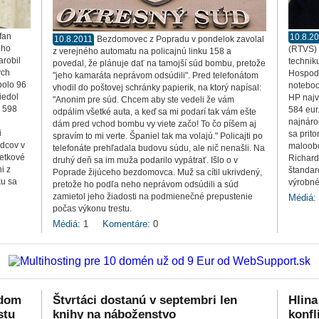
fan
10.8.2
10.8.2011
Bezdomovec z Popradu v pondelok zavolal
ého
(RTVS) 
z verejného automatu na policajnú linku 158 a
arobil
techniku
povedal, že plánuje dať na tamojší súd bombu, pretože
ých
Hospodá
"jeho kamaráta neprávom odsúdili". Pred telefonátom
bolo 96
noteboo
vhodil do poštovej schránky papierik, na ktorý napísal:
iedol
HP najvy
"Anonim pre súd. Chcem aby ste vedeli že vám
0 598
584 eur
odpálim všetké auta, a keď sa mi podarí tak vám ešte
najnáro
dám pred vchod bombu vy viete začo! To čo píšem aj
i
sa prit
spravím to mi verte. Španiel tak ma volajú." Policajti po
udcov v
maloobc
telefonáte prehľadala budovu súdu, ale nič nenašli. Na
jetkové
Richard
druhý deň sa im muža podarilo vypátrať. Išlo o v
i z
štandard
Poprade žijúceho bezdomovca. Muž sa cítil ukrivdený,
ku sa
výrobné 
pretože ho podľa neho neprávom odsúdili a súd
zamietol jeho žiadosti na podmienečné prepustenie
Médiá:
počas výkonu trestu.
Médiá:
1
Komentáre:
0
odom
Štvrtáci dostanú v septembri len
Hlina
stu
knihy na náboženstvo
konfl