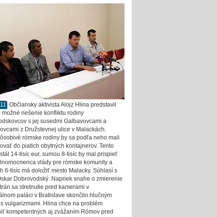
011
Občiansky aktivista Alojz Hlina predstavil
možné riešenie konfliktu rodiny
dskovcov s jej susedmi Galbavovcami a
ovcami z Družstevnej ulice v Malackách.
ôsobivé rómske rodiny by sa podľa neho mali
ovať do piatich obytných kontajnerov. Tento
stál 14-tisíc eur, sumou 8-tisíc by mal prispieť
lnomocnenca vlády pre rómske komunity a
h 6-tisíc má doložiť mesto Malacky. Súhlasí s
Oskar Dobrovodský. Napriek snahe o zmierenie
trán sa stretnutie pred kamerami v
álnom paláci v Bratislave skončilo hlučným
s vulgarizmami. Hlina chce na problém
iť kompetentných aj zvážaním Rómov pred