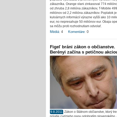
zákazníka. Orange vlani zinkasoval 774 milión
od zhruba 2,8 milióna zákazníkov, T-Mobile 49
miliónov od 2,2 milióna zákazníkov. Poplatok j
kuloárnych informácií výrazne vyšší ako 10 mil
eur, no nepresahuje 50 miliónov eur. Obaja ope
sa môžu proti rozhodnutiam odvolať.
Médiá:
4
Komentáre:
0
Figeľ bráni zákon o občianstve.
Berényi začína s petičnou akcio
9.8.2011
Zákon o štátnom občianstve, ktorý tre
prijatie cudzieho pasu odobratím slovenského,