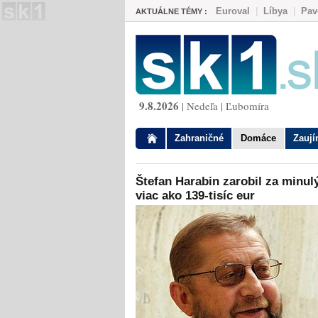
Euroval
|
Líbya
|
Pav
AKTUÁLNE TÉMY :
9.8.2026
| Nedeľa | Ľubomíra
Zahraničné
Domáce
Zauj
Štefan Harabin zarobil za minul
viac ako 139-tisíc eur