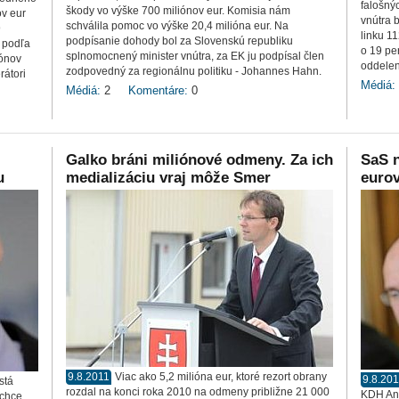
falošný
škody vo výške 700 miliónov eur. Komisia nám
ov eur
vnútra 
schválila pomoc vo výške 20,4 milióna eur. Na
9
linku 1
podpísanie dohody bol za Slovenskú republiku
e podľa
o 19 pe
splnomocnený minister vnútra, za EK ju podpísal člen
iónov
oddelen
zodpovedný za regionálnu politiku - Johannes Hahn.
rátori
Médiá:
Médiá:
2
Komentáre:
0
Galko bráni miliónové odmeny. Za ich
SaS n
u
medializáciu vraj môže Smer
eurov
9.8.2011
Viac ako 5,2 milióna eur, ktoré rezort obrany
9.8.20
stá
rozdal na konci roka 2010 na odmeny približne 21 000
KDH Ant
 chce