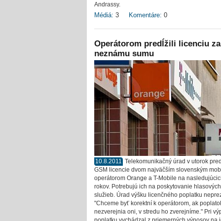
Andrassy.
Médiá:
3
Komentáre:
0
Operátorom predĺžili licenciu za
neznámu sumu
10.8.2011
Telekomunikačný úrad v utorok pred
GSM licencie dvom najväčším slovenským mob
operátorom Orange a T-Mobile na nasledujúci
rokov. Potrebujú ich na poskytovanie hlasových
služieb. Úrad výšku licenčného poplatku neprez
"Chceme byť korektní k operátorom, ak poplato
nezverejnia oni, v stredu ho zverejníme." Pri vý
poplatku vychádzal z priemerných výnosov na