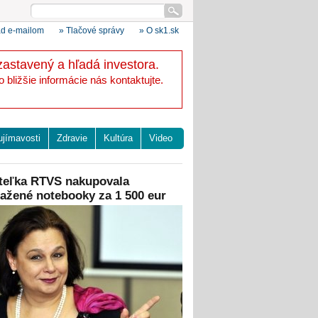
ad e-mailom
» Tlačové správy
» O sk1.sk
zastavený a hľadá investora.
bližšie informácie nás kontaktujte.
ujímavosti
Zdravie
Kultúra
Video
iteľka RTVS nakupovala
ažené notebooky za 1 500 eur