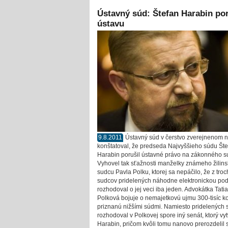
Ústavný súd: Štefan Harabin por
ústavu
9.8.2011
Ústavný súd v čerstvo zverejnenom 
konštatoval, že predseda Najvyššieho súdu Šte
Harabin porušil ústavné právo na zákonného s
Vyhovel tak sťažnosti manželky známeho žilin
sudcu Pavla Polku, ktorej sa nepáčilo, že z troc
sudcov pridelených náhodne elektronickou po
rozhodoval o jej veci iba jeden. Advokátka Tati
Polková bojuje o nemajetkovú ujmu 300-tisíc k
priznanú nižšími súdmi. Namiesto pridelených
rozhodoval v Polkovej spore iný senát, ktorý vyt
Harabin, pričom kvôli tomu nanovo prerozdelil 