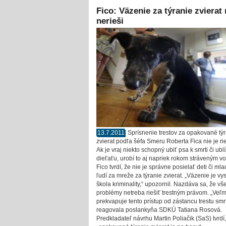
Fico: Väzenie za týranie zvierat 
nerieši
13.7.2011
Sprísnenie trestov za opakované tý
zvierat podľa šéfa Smeru Roberta Fica nie je ri
Ak je vraj niekto schopný ubiť psa k smrti či ublí
dieťaťu, urobí to aj napriek rokom stráveným vo
Fico tvrdí, že nie je správne posielať deti či ml
ľudí za mreže za týranie zvierat. „Väzenie je vy
škola kriminality,“ upozornil. Nazdáva sa, že vš
problémy netreba riešiť trestným právom. „Veľ
prekvapuje tento prístup od zástancu trestu smrt
reagovala poslankyňa SDKÚ Tatiana Rosová.
Predkladateľ návrhu Martin Poliačik (SaS) tvrdí,