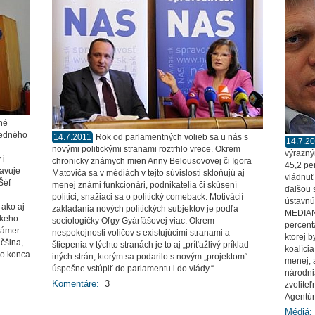
čné
jedného
14.7.2011
Rok od parlamentných volieb sa u nás s
14.7.2
novými politickými stranami roztrhlo vrece. Okrem
výrazný
 i
chronicky známych mien Anny Belousovovej či Igora
45,2 pe
ravuje
Matoviča sa v médiách v tejto súvislosti skloňujú aj
vládnuť 
Šéf
menej známi funkcionári, podnikatelia či skúsení
ďalšou 
politici, snažiaci sa o politický comeback. Motivácií
ústavnú
 ako aj
zakladania nových politických subjektov je podľa
MEDIAN
skeho
sociologičky Oľgy Gyárfášovej viac. Okrem
percent
zámer
nespokojnosti voličov s existujúcimi stranami a
ktorej 
čšina,
štiepenia v týchto stranách je to aj „príťažlivý príklad
koalíci
do konca
iných strán, ktorým sa podarilo s novým „projektom“
menej, 
úspešne vstúpiť do parlamentu i do vlády.“
národni
Komentáre:
3
zvoliteľ
Agentúr
Médiá: