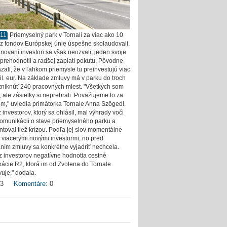
011
Priemyselný park v Tornali za viac ako 10
r z fondov Európskej únie úspešne skolaudovali,
ánovaní investori sa však neozvali, jeden svoje
prehodnotil a radšej zaplatí pokutu. Pôvodne
zali, že v ľahkom priemysle tu preinvestujú viac
il. eur. Na základe zmluvy má v parku do troch
zniknúť 240 pracovných miest. "Všetkých som
, ale zásielky si neprebrali. Považujeme to za
m," uviedla primátorka Tornale Anna Szögedi.
 investorov, ktorý sa ohlásil, mal výhrady voči
komunikácii o stave priemyselného parku a
toval tiež krízou. Podľa jej slov momentálne
s viacerými novými investormi, no pred
ním zmluvy sa konkrétne vyjadriť nechcela.
z investorov negatívne hodnotia cestné
ácie R2, ktorá im od Zvolena do Tornale
uje," dodala.
3
Komentáre:
0