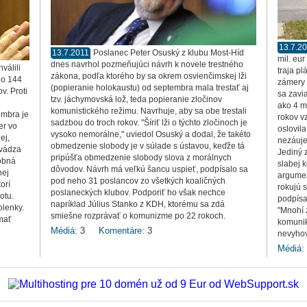
13.7.2
13.7.2011
Poslanec Peter Osuský z klubu Most-Híd
mil. eu
dnes navrhol pozmeňujúci návrh k novele trestného
válili
traja pl
zákona, podľa ktorého by sa okrem osvienčimskej lži
lo 144
zámery 
(popieranie holokaustu) od septembra mala trestať aj
v. Proti
sa zavia
tzv. jáchymovská lož, teda popieranie zločinov
ako 4 m
komunistického režimu. Navrhuje, aby sa obe trestali
embra je
rokov v
sadzbou do troch rokov. "Šíriť lži o týchto zločinoch je
er vo
oslovila
vysoko nemorálne," uviedol Osuský a dodal, že takéto
ej,
nezáuje
obmedzenie slobody je v súlade s ústavou, keďže tá
avádza
Jediný z
pripúšťa obmedzenie slobody slova z morálnych
šobná
slabej 
dôvodov. Návrh má veľkú šancu uspieť, podpísalo sa
nej
argumen
pod neho 31 poslancov zo všetkých koaličných
orí
rokujú 
poslaneckých klubov. Podporiť ho však nechce
otu.
podpísa
napríklad Július Stanko z KDH, ktorému sa zdá
olenky.
"Mnohí 
smiešne rozprávať o komunizme po 22 rokoch.
mať
komunik
Médiá:
3
Komentáre:
3
nevyhov
Médiá: