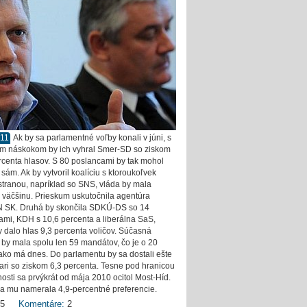
011
Ak by sa parlamentné voľby konali v júni, s
m náskokom by ich vyhral Smer-SD so ziskom
rcenta hlasov. S 80 poslancami by tak mohol
sám. Ak by vytvoril koalíciu s ktoroukoľvek
stranou, napríklad so SNS, vláda by mala
 väčšinu. Prieskum uskutočnila agentúra
 SK. Druhá by skončila SDKÚ-DS so 14
ami, KDH s 10,6 percenta a liberálna SaS,
by dalo hlas 9,3 percenta voličov. Súčasná
a by mala spolu len 59 mandátov, čo je o 20
ako má dnes. Do parlamentu by sa dostali ešte
ari so ziskom 6,3 percenta. Tesne pod hranicou
nosti sa prvýkrát od mája 2010 ocitol Most-Híd.
a mu namerala 4,9-percentné preferencie.
5
Komentáre:
2