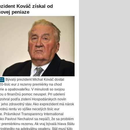
zident Kováč získal od
ovej peniaze
011
Bývalý prezident Michal Kováč dostal
20-tisíc eur z rezervy premiérky na chod
rie a opatrovateľku. V minulosti so svojou
ou o finančnú pomoc neuspel. Pri udelení
 zohral podľa zistení Hospodárskych novín
j jeho zdravotný stav. Ako exprezident má nárok
votnú rentu vo výške necelých tisíc eur
. Právnikovi Transparency International
ko Pavlovi Nechalovi sa nepáči, že sa problém
z premiérkinu rezervu. Ak vraj bývalá hlava štátu
ostriedky na adekvátnu opateru, štát musí túto