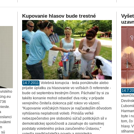
Kupovanie hlasov bude trestné
Vyšet
uzavr
14.7.2011
Volebná korupcia - teda ponúknutie alebo
prijatie úplatku za hlasovanie vo voľbách či referende -
14.7.2
ávislého
bude od septembra trestným činom. Páchateľ by si za
ukončil
king.eu
takéto konanie mohol odsedieť dva roky, v prípade
Devínsk
 736
verejného činiteľa dokonca päť rokov vo väzení.
Ľubomír
ieste.
"Kupovanie voličských hlasov je najčastejším dôvodom
Harman 
a
vyhlásenia neplatnosti volieb. Prináša veľké
byte i n
poslanci
nebezpečenstvo pre slobodnú súťaž politických síl v
tom, čo 
lovákmi
demokratickej spoločnosti a zasahuje do samotnej
hlavy. 
om
podstaty volebného práva zaručeného Ústavou,"
stíhani
i sú
uviedla predkladateľka novely a ministerka