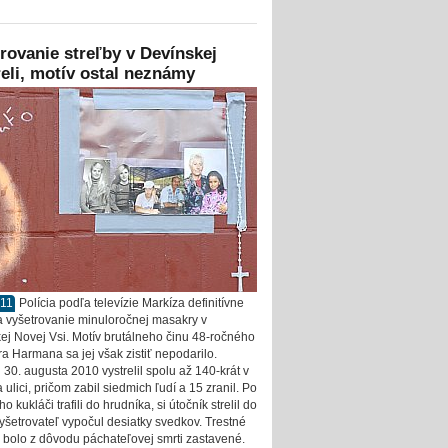
rovanie streľby v Devínskej
eli, motív ostal neznámy
011
Polícia podľa televízie Markíza definitívne
a vyšetrovanie minuloročnej masakry v
ej Novej Vsi. Motív brutálneho činu 48-ročného
a Harmana sa jej však zistiť nepodarilo.
30. augusta 2010 vystrelil spolu až 140-krát v
a ulici, pričom zabil siedmich ľudí a 15 zranil. Po
ho kukláči trafili do hrudníka, si útočník strelil do
Vyšetrovateľ vypočul desiatky svedkov. Trestné
e bolo z dôvodu páchateľovej smrti zastavené.