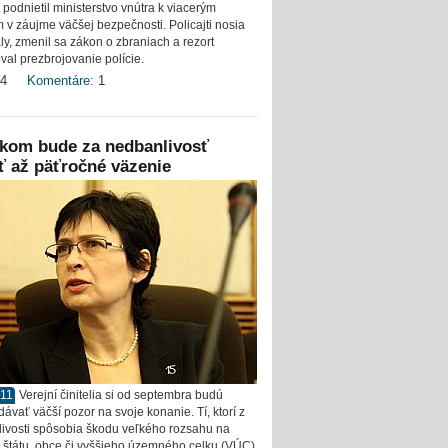
 podnietil ministerstvo vnútra k viacerým
v záujme väčšej bezpečnosti. Policajti nosia
y, zmenil sa zákon o zbraniach a rezort
val prezbrojovanie polície.
4
Komentáre:
1
ikom bude za nedbanlivosť
ť až päťročné väzenie
011
Verejní činitelia si od septembra budú
ávať väčší pozor na svoje konanie. Tí, ktorí z
ivosti spôsobia škodu veľkého rozsahu na
 štátu, obce či vyššieho územného celku (VÚC)