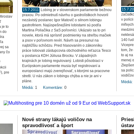
15.7.2
15.7.2011
Lobing je v slovenskom parlamente bežnou
začiatk
praxou. Po odmietnutí návrhu o gastrolístkoch hovoril
Miroslav
v políc
nezávislý poslanec Igor Matovič o silnom lobingu
ť
mŕtvych
gastrofiriem. Najúspešnejšími lobistami sú podľa
 je to
medziro
Martina Poliačika z SaS poľovníci. Ukázalo sa to pri
m do
neklesá
novele, ktorá má sprísniť podmienky na streľbu mačiek
íra
140 ľud
a psov v poľovnom revíri. Návrh sa presunul na
ľa
Vicepre
najbližšiu schôdzu. Pred hlasovaním o zákonníku
vej sa
tom, že
práce lobovali zástupcovia obchodného reťazca Tesco
any čo
to aj n
u poslanca KDH Júliusa Brocku. V západných
menej o
krajinách je lobing regulovaný. Lobisti pôsobiaci v
f
Zlepšen
Európskom parlamente musia byť registrovaní a
kcii
sa poli
europoslanci majú zverejňovať, s ktorými sa pracovne
), pre
vodičov
stretli. U nás zákon o lobingu chýba a nie je ani v
pláne.
Médiá:
Médiá:
1
Komentáre:
0
Nové strany lákajú voličov na
Pries
spravodlivosť a šport
ústav