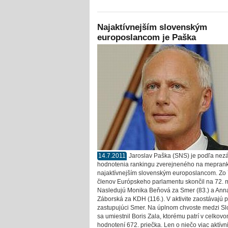
Najaktívnejším slovenským
europoslancom je Paška
14.7.2011
Jaroslav Paška (SNS) je podľa nez
hodnotenia rankingu zverejneného na mepran
najaktívnejším slovenským europoslancom. Zo
členov Európskeho parlamentu skončil na 72. m
Nasledujú Monika Beňová za Smer (83.) a Ann
Záborská za KDH (116.). V aktivite zaostávajú 
zastupujúci Smer. Na úplnom chvoste medzi S
sa umiestnil Boris Zala, ktorému patrí v celkov
hodnotení 672. priečka. Len o niečo viac aktívn