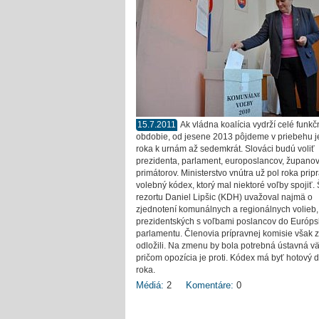
15.7.2011
Ak vládna koalícia vydrží celé funk
obdobie, od jesene 2013 pôjdeme v priebehu 
roka k urnám až sedemkrát. Slováci budú voliť
prezidenta, parlament, europoslancov, županov
primátorov. Ministerstvo vnútra už pol roka prip
volebný kódex, ktorý mal niektoré voľby spojiť. 
rezortu Daniel Lipšic (KDH) uvažoval najmä o
zjednotení komunálnych a regionálnych volieb,
prezidentských s voľbami poslancov do Európ
parlamentu. Členovia prípravnej komisie však 
odložili. Na zmenu by bola potrebná ústavná vä
pričom opozícia je proti. Kódex má byť hotový 
roka.
Médiá:
2
Komentáre:
0