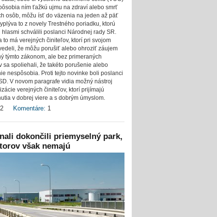
pôsobia ním ťažkú ujmu na zdraví alebo smrť
ch osôb, môžu ísť do väzenia na jeden až päť
Vyplýva to z novely Trestného poriadku, ktorú
 hlasmi schválili poslanci Národnej rady SR.
 to má verejných činiteľov, ktorí pri svojom
vedeli, že môžu porušiť alebo ohroziť záujem
ý týmto zákonom, ale bez primeraných
 sa spoliehali, že takéto porušenie alebo
ie nespôsobia. Proti tejto novinke boli poslanci
D. V novom paragrafe vidia možný nástroj
izácie verejných činiteľov, ktorí prijímajú
utia v dobrej viere a s dobrým úmyslom.
2
Komentáre:
1
nali dokončili priemyselný park,
torov však nemajú