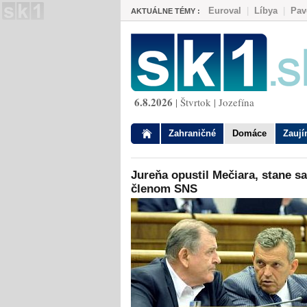
Euroval
|
Líbya
|
Pav
AKTUÁLNE TÉMY :
6.8.2026
| Štvrtok | Jozefína
Zahraničné
Domáce
Zauj
Jureňa opustil Mečiara, stane sa
členom SNS