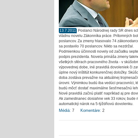
13.7.2011
Poslanci Národnej rady SR dnes sch
vládnu novelu Zákonníka práce. Prítomných bo
poslancov. Za zmeny hlasovalo 74 zákonodarco
sa postavilo 70 poslancov. Nikto sa nezdržal.
Podmienkou účinnosti novely od začiatku sept
podpis prezidenta. Novela prináša zmeny takm
všetkých sférach pracovného života - v skúšobn
výpovednej dobe, iné pravidlá dovoleniek či z
úplne nový inštitút konkurenčnej doložky. Skú
doba zostáva prevažne na aktuálnej trojmesač
úrovni. Výnimkou budú iba vedúci pracovníci, kt
budú môcť dostať maximálne šesťmesačnú leh
Nové pravidlá začnú platiť napríklad aj pre dov
Ak zamestnanec dosiahne vek 33 rokov, bude 
automatický nárok na 5-týždňovú dovolenku.
Médiá:
7
Komentáre:
2