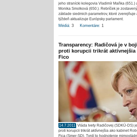
jeho stranícki kolegovia Vladimír Maňka (651.) 
Monika Smolková (650.). Rebríček je zostaven
základe siedmich parametrov, ktoré zverejňuje
týždeň aktualizuje Európsky parlament.
Médiá:
3
Komentáre:
1
Transparency: Radičová je v boj
proti korupcii trikrát aktívnejšia
Fico
14.7.2011
Vláda Ivety Radičovej (SDKÚ-DS) je
proti korupcii trikrát aktívnejšia ako kabinet Rob
Fica (Smer-SD). Tvrdí to hodnotenie mimovládn