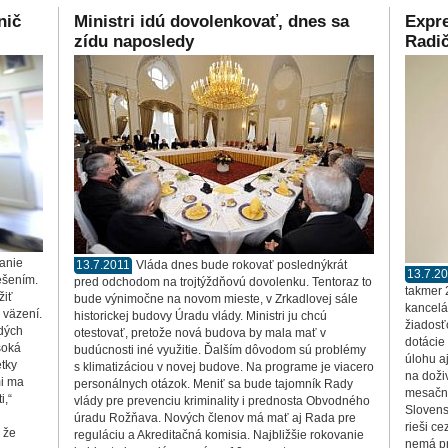
nič
Ministri idú dovolenkovať, dnes sa
Expre
zídu naposledy
Radič
ranie
13.7.2011
Vláda dnes bude rokovať poslednýkrát
13.7.2
ešením.
pred odchodom na trojtýždňovú dovolenku. Tentoraz to
takmer 
žiť
bude výnimočne na novom mieste, v Zrkadlovej sále
kancelá
 väzení.
historickej budovy Úradu vlády. Ministri ju chcú
žiadosť
adých
otestovať, pretože nová budova by mala mať v
dotácie
soká
budúcnosti iné využitie. Ďalším dôvodom sú problémy
úlohu a
etky
s klimatizáciou v novej budove. Na programe je viacero
na doži
mi ma
personálnych otázok. Meniť sa bude tajomník Rady
mesačne
i,“
vlády pre prevenciu kriminality i prednosta Obvodného
Slovens
úradu Rožňava. Nových členov má mať aj Rada pre
rieši ce
 že
reguláciu a Akreditačná komisia. Najbližšie rokovanie
nemá pr