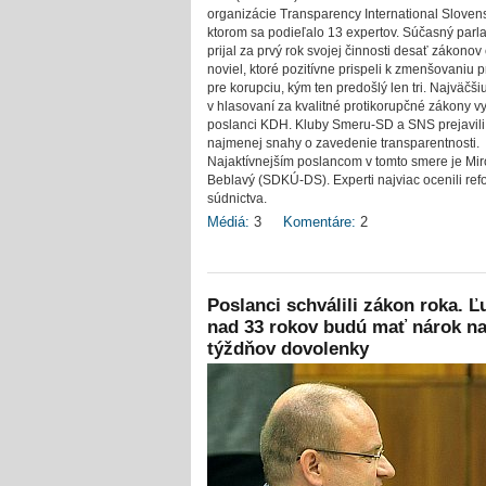
organizácie Transparency International Sloven
ktorom sa podieľalo 13 expertov. Súčasný parl
prijal za prvý rok svojej činnosti desať zákonov 
noviel, ktoré pozitívne prispeli k zmenšovaniu p
pre korupciu, kým ten predošlý len tri. Najväčšiu
v hlasovaní za kvalitné protikorupčné zákony vy
poslanci KDH. Kluby Smeru-SD a SNS prejavili
najmenej snahy o zavedenie transparentnosti.
Najaktívnejším poslancom v tomto smere je Mir
Beblavý (SDKÚ-DS). Experti najviac ocenili re
súdnictva.
Médiá:
3
Komentáre:
2
Poslanci schválili zákon roka. Ľ
nad 33 rokov budú mať nárok na
týždňov dovolenky