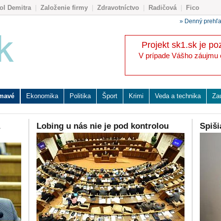
ol Demitra
|
Založenie firmy
|
Zdravotníctvo
|
Radičová
|
Fico
» Denný prehľ
Projekt sk1.sk je po
V prípade Vášho záujmu o 
ímavé
Ekonomika
Politika
Šport
Krimi
Veda a technika
Za
Lobing u nás nie je pod kontrolou
Spiši