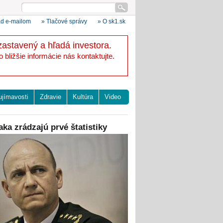
ad e-mailom
» Tlačové správy
» O sk1.sk
zastavený a hľadá investora.
bližšie informácie nás kontaktujte.
ujímavosti
Zdravie
Kultúra
Video
aka zrádzajú prvé štatistiky