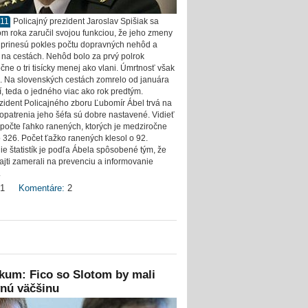
011
Policajný prezident Jaroslav Spišiak sa
om roka zaručil svojou funkciou, že jeho zmeny
ii prinesú pokles počtu dopravných nehôd a
 na cestách. Nehôd bolo za prvý polrok
čne o tri tisícky menej ako vlani. Úmrtnosť však
. Na slovenských cestách zomrelo od januára
í, teda o jedného viac ako rok predtým.
zident Policajného zboru Ľubomír Ábel trvá na
 opatrenia jeho šéfa sú dobre nastavené. Vidieť
a počte ľahko ranených, ktorých je medziročne
 326. Počet ťažko ranených klesol o 92.
ie štatistík je podľa Ábela spôsobené tým, že
cajti zamerali na prevenciu a informovanie
.
1
Komentáre:
2
kum: Fico so Slotom by mali
nú väčšinu