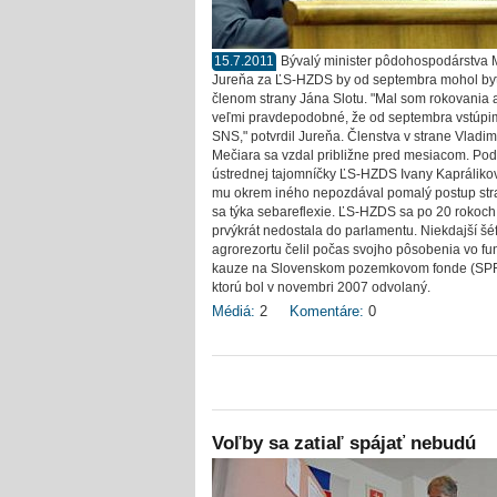
15.7.2011
Bývalý minister pôdohospodárstva 
Jureňa za ĽS-HZDS by od septembra mohol by
členom strany Jána Slotu. "Mal som rokovania a
veľmi pravdepodobné, že od septembra vstúpi
SNS," potvrdil Jureňa. Členstva v strane Vladim
Mečiara sa vzdal približne pred mesiacom. Pod
ústrednej tajomníčky ĽS-HZDS Ivany Kapráliko
mu okrem iného nepozdával pomalý postup str
sa týka sebareflexie. ĽS-HZDS sa po 20 rokoch
prvýkrát nedostala do parlamentu. Niekdajší šé
agrorezortu čelil počas svojho pôsobenia vo fun
kauze na Slovenskom pozemkovom fonde (SPF
ktorú bol v novembri 2007 odvolaný.
Médiá:
2
Komentáre:
0
Voľby sa zatiaľ spájať nebudú