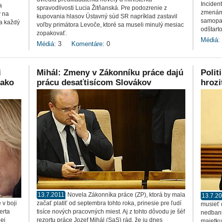
Incident
a
spravodlivosti Lucia Žitňanská. Pre podozrenie z
zmenám 
ý na
kupovania hlasov Ústavný súd SR napríklad zastavil
samopal
 a každý
voľby primátora Levoče, ktoré sa museli minulý mesiac
odštarto
zopakovať.
Médiá:
Médiá:
3
Komentáre:
0
i
Mihál: Zmeny v Zákonníku práce dajú
Polit
 ako
prácu desaťtisícom Slovákov
hrozi
13.7.2011
Novela Zákonníka práce (ZP), ktorá by mala
13.7.2
 v boji
začať platiť od septembra tohto roka, prinesie pre ľudí
musieť d
erta
tisíce nových pracovných miest. Aj z tohto dôvodu je šéf
nedbanl
ej
rezortu práce Jozef Mihál (SaS) rád, že ju dnes
majetku