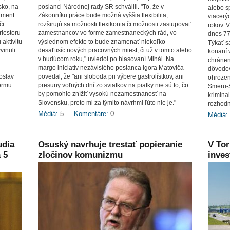
sko, na
poslanci Národnej rady SR schválili. "To, že v
alebo s
ament
Zákonníku práce bude možná vyššia flexibilita,
viacerý
či
rozširujú sa možnosti flexikonta či možnosti zastupovať
rokov. 
riestoru
zamestnancov vo forme zamestnaneckých rád, vo
dnes 77
 aktivitu
výslednom efekte to bude znamenať niekoľko
Týkať sa
vinuli
desaťtisíc nových pracovných miest, či už v tomto alebo
konaní 
v budúcom roku," uviedol po hlasovaní Mihál. Na
chránen
margo iniciatív nezávislého poslanca Igora Matoviča
dôvodov
oslav
povedal, že "ani sloboda pri výbere gastrolístkov, ani
ohrozen
formu
presuny voľných dní zo sviatkov na piatky nie sú to, čo
Smeru-S
by pomohlo znížiť vysokú nezamestnanosť na
kriminal
Slovensku, preto mi za týmito návrhmi ľúto nie je."
rozhodn
Médiá:
5
Komentáre:
0
Médiá:
udia
Osuský navrhuje trestať popieranie
V Tor
 5
zločinov komunizmu
inves