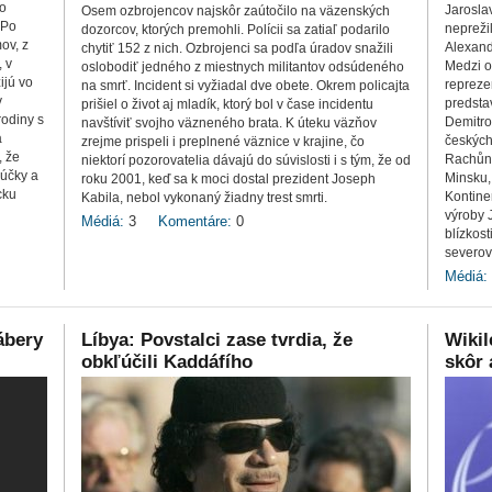
vo
Jarosla
Osem ozbrojencov najskôr zaútočilo na väzenských
 Po
neprežil
dozorcov, ktorých premohli. Polícii sa zatiaľ podarilo
ov, z
Alexand
chytiť 152 z nich. Ozbrojenci sa podľa úradov snažili
, v
Medzi o
oslobodiť jedného z miestnych militantov odsúdeného
ijú vo
repreze
na smrť. Incident si vyžiadal dve obete. Okrem policajta
v
predsta
prišiel o život aj mladík, ktorý bol v čase incidentu
rodiny s
Demitro
navštíviť svojho väzneného brata. K úteku väzňov
a
českých
zrejme prispeli i preplnené väznice v krajine, čo
, že
Rachůne
niektorí pozorovatelia dávajú do súvislosti i s tým, že od
rúčky a
Minsku,
roku 2001, keď sa k moci dostal prezident Joseph
cku
Kontinen
Kabila, nebol vykonaný žiadny trest smrti.
výroby 
Médiá:
3
Komentáre:
0
blízkos
severov
Médiá:
ábery
Líbya: Povstalci zase tvrdia, že
Wiki
obkľúčili Kaddáfího
skôr 