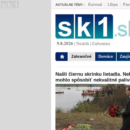
Euroval
|
Líbya
|
Pav
AKTUÁLNE TÉMY :
9.8.2026
| Nedeľa | Ľubomíra
Zahraničné
Domáce
Zauj
Našli čiernu skrinku lietadla. N
mohlo spôsobiť nekvalitné paliv