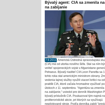
Bývalý agent: CIA sa zmenila na 
na zabíjanie
7.9.2011
Americká Ústredná spravodajská slu
(CIA) má od utorka nového šéfa. Stal sa ním bý
veliteľ spojeneckých vojsk v Afganistane gener
Petraeus. Bývalý riaditeľ CIA Leon Panetta sa 1.
tohto roka stal americkým ministrom obrany. Z
vedenia tajnej služby využili viacerí kritici na 
praktík CIA, ktoré začala hromadne využívať po
útokoch z 11. septembra. "Agentúra sa zmenila 
na zabíjanie," uviedol pre denník Washington P
bývalý príslušník CIA. Poukazoval tým najmä n
protiteroristické akcie, pri ktorých sa využívajú
nepilotované stroje. Podľa denníka zabili "predá