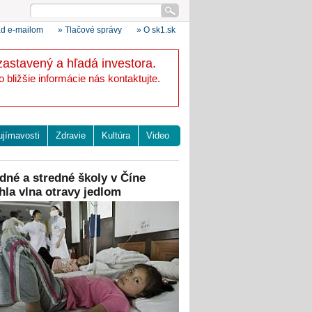
ad e-mailom
» Tlačové správy
» O sk1.sk
zastavený a hľadá investora.
bližšie informácie nás kontaktujte.
ujímavosti
Zdravie
Kultúra
Video
dné a stredné školy v Číne
hla vlna otravy jedlom