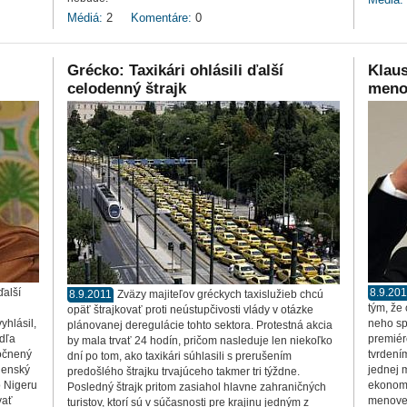
Médiá:
2
Komentáre:
0
Grécko: Taxikári ohlásili ďalší
Klaus
celodenný štrajk
meno
ďalší
8.9.20
8.9.2011
Zväzy majiteľov gréckych taxislužieb chcú
tým, že
opäť štrajkovať proti neústupčivosti vlády v otázke
yhlásil,
neho sp
plánovanej deregulácie tohto sektora. Protestná akcia
odľa
premiéro
by mala trvať 24 hodín, pričom nasleduje len niekoľko
točnený
tvrdením
dní po tom, ako taxikári súhlasili s prerušením
ojenský
jednej 
predošlého štrajku trvajúceho takmer tri týždne.
o Nigeru
ekonomi
Posledný štrajk pritom zasiahol hlavne zahraničných
vať
menovej
turistov, ktorí sú v súčasnosti pre krajinu jedným z