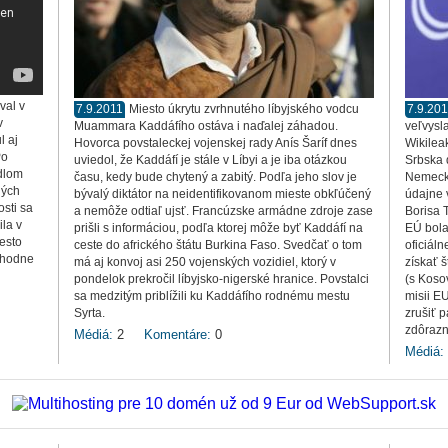
val v
7.9.2011
Miesto úkrytu zvrhnutého líbyjského vodcu
7.9.20
v
Muammara Kaddáfího ostáva i naďalej záhadou.
veľvysla
l aj
Hovorca povstaleckej vojenskej rady Anís Šaríf dnes
Wikilea
Po
uviedol, že Kaddáfí je stále v Líbyi a je iba otázkou
Srbska 
ídlom
času, kedy bude chytený a zabitý. Podľa jeho slov je
Nemecká
lých
bývalý diktátor na neidentifikovanom mieste obkľúčený
údajne 
sti sa
a nemôže odtiaľ ujsť. Francúzske armádne zdroje zase
Borisa 
ila v
prišli s informáciou, podľa ktorej môže byť Kaddáfí na
EÚ bola
iesto
ceste do afrického štátu Burkina Faso. Svedčať o tom
oficiál
chodne
má aj konvoj asi 250 vojenských vozidiel, ktorý v
získať 
pondelok prekročil líbyjsko-nigerské hranice. Povstalci
(s Koso
sa medzitým priblížili ku Kaddáfího rodnému mestu
misii E
Syrta.
zrušiť p
zdôrazn
Médiá:
2
Komentáre:
0
Médiá: