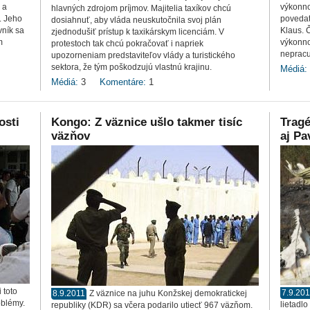
 a
výkonno
hlavných zdrojom príjmov. Majitelia taxíkov chcú
. Jeho
povedať
dosiahnuť, aby vláda neuskutočnila svoj plán
ník sa
Klaus. 
zjednodušiť prístup k taxikárskym licenciám. V
m
výkonno
protestoch tak chcú pokračovať i napriek
nepracuj
upozorneniam predstaviteľov vlády a turistického
sektora, že tým poškodzujú vlastnú krajinu.
Médiá:
Médiá:
3
Komentáre:
1
osti
Kongo: Z väznice ušlo takmer tisíc
Tragé
väzňov
aj Pa
 toto
7.9.20
8.9.2011
Z väznice na juhu Konžskej demokratickej
oblémy.
lietadl
republiky (KDR) sa včera podarilo utiecť 967 väzňom.