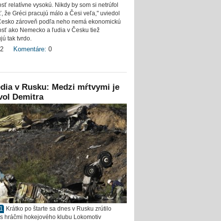
sť relatívne vysokú. Nikdy by som si netrúfol
, že Gréci pracujú málo a Česi veľa," uviedol
Česko zároveň podľa neho nemá ekonomickú
sť ako Nemecko a ľudia v Česku tiež
ú tak tvrdo.
2
Komentáre:
0
dia v Rusku: Medzi mŕtvymi je
vol Demitra
11
Krátko po štarte sa dnes v Rusku zrútilo
o s hráčmi hokejového klubu Lokomotiv