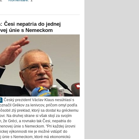
: Česi nepatria do jednej
vej únie s Nemeckom
11
Český prezident Václav Klaus nesúhlasí s
 označil Grékov za lenivcov, pričom omyl podľa
ôsobil zlý preklad, ktorý sa dostal ku gréckemu
vi. Na druhej strane si však stojí za svojím
, že Gréci, a rovnako tak Česi, nepatria do
menovej únie s Nemeckom. "Pri každej úrovni
ckej výkonnosti nie je možné vstúpiť do
 únie s Nemeckom, ktoré má ekonomickú