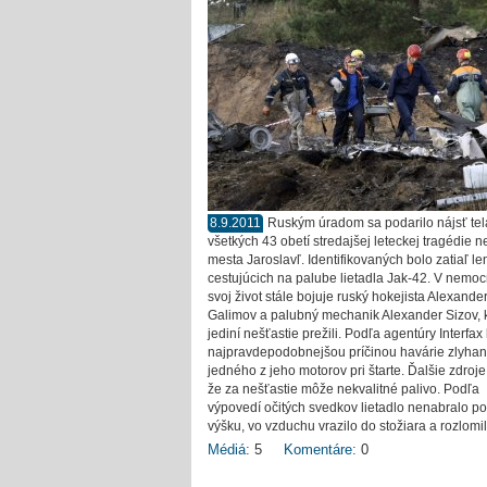
8.9.2011
Ruským úradom sa podarilo nájsť tel
všetkých 43 obetí stredajšej leteckej tragédie 
mesta Jaroslavľ. Identifikovaných bolo zatiaľ le
cestujúcich na palube lietadla Jak-42. V nemoc
svoj život stále bojuje ruský hokejista Alexande
Galimov a palubný mechanik Alexander Sizov, k
jediní nešťastie prežili. Podľa agentúry Interfax
najpravdepodobnejšou príčinou havárie zlyhan
jedného z jeho motorov pri štarte. Ďalšie zdroje 
že za nešťastie môže nekvalitné palivo. Podľa
výpovedí očitých svedkov lietadlo nenabralo p
výšku, vo vzduchu vrazilo do stožiara a rozlomil
Médiá:
5
Komentáre:
0