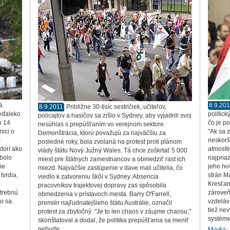
á
8.9.20
8.9.2011
Približne 30-tisíc sestričiek, učiteľov,
neďaleko
politic
policajtov a hasičov sa zišlo v Sydney, aby vyjadrili svoj
n 14
čo je p
nesúhlas s prepúšťaním vo verejnom sektore.
nici o
"Ak sa z
Demonštrácia, ktorú považujú za najväčšiu za
r
neskorš
posledné roky, bola zvolaná na protest proti plánom
torí ako
atmosfé
vlády štátu Nový Južný Wales. Tá chce zoškrtať 5 000
 bolo
najpriaz
miest pre štátnych zamestnancov a obmedziť rast ich
ie
jeho ho
miezd. Najväčšie zastúpenie v dave mali učitelia, čo
tvrdia,
strán M
viedlo k zatvoreniu škôl v Sydney. Absencia
Kresťan
pracovníkov trajektovej dopravy zas spôsobila
otrebnú
zároveň
obmedzenia v prístavoch mesta. Barry O'Farrell,
o sa.
vzdeláv
premiér najľudnatejšieho štátu Austrálie, označil
tiež ne
protest za zbytočný. "Je to len chaos v záujme chaosu,"
systéme
skonštatoval a dodal, že politika prepúšťania sa meniť
nebude.
Médiá: