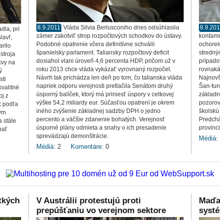
8.9.2011
Vláda Silvia Berlusconiho dnes odsúhlasila
8.9.20
dla, pri
zámer zakotviť strop rozpočtových schodkov do ústavy.
kontami
lavľ,
Podobné opatrenie včera definitívne schválil
ochorel
rilo
španielsky parlament. Taliansky rozpočtový deficit
stredný
stroja
dosiahol vlani úroveň 4,6 percenta HDP, pričom už v
prípado
kvy na
roku 2013 chce vláda vykázať vyrovnaný rozpočet.
rovnaká
ý
Návrh tak prichádza len deň po tom, čo talianska vláda
Najnovši
sti
napriek odporu verejnosti pretlačila Senátom druhý
Šan-tun
kvalitné
úsporný balíček, ktorý má priniesť úspory v celkovej
základn
j z
výške 54,2 miliardy eur. Súčasťou opatrení je okrem
pozorov
k podľa
iného zvýšenie základnej sadzby DPH o jedno
školskú
tým
percento a väčšie zdanenie bohatých. Verejnosť
Predchá
 stále
úsporné plány odmieta a snahy o ich presadenie
provinc
hať
sprevádzajú demonštrácie.
Médiá:
Médiá:
2
Komentáre:
0
tkých
V Austrálii protestujú proti
Maďar
prepúšťaniu vo verejnom sektore
systé