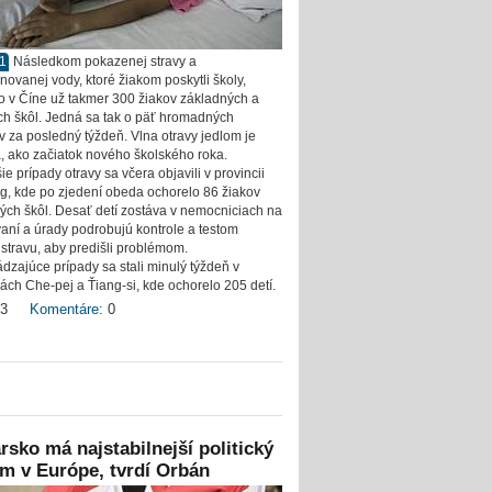
11
Následkom pokazenej stravy a
novanej vody, ktoré žiakom poskytli školy,
o v Číne už takmer 300 žiakov základných a
ch škôl. Jedná sa tak o päť hromadných
v za posledný týždeň. Vlna otravy jedlom je
, ako začiatok nového školského roka.
e prípady otravy sa včera objavili v provincii
g, kde po zjedení obeda ochorelo 86 žiakov
ých škôl. Desať detí zostáva v nemocniciach na
aní a úrady podrobujú kontrole a testom
 stravu, aby predišli problémom.
dzajúce prípady sa stali minulý týždeň v
iách Che-pej a Ťiang-si, kde ochorelo 205 detí.
3
Komentáre:
0
sko má najstabilnejší politický
m v Európe, tvrdí Orbán