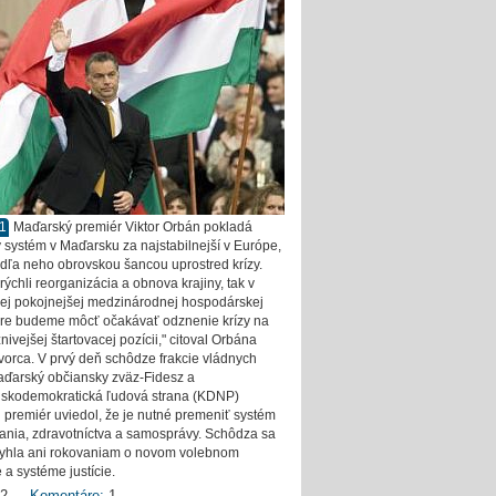
11
Maďarský premiér Viktor Orbán pokladá
ký systém v Maďarsku za najstabilnejší v Európe,
odľa neho obrovskou šancou uprostred krízy.
rýchli reorganizácia a obnova krajiny, tak v
ej pokojnejšej medzinárodnej hospodárskej
re budeme môcť očakávať odznenie krízy na
nivejšej štartovacej pozícii," citoval Orbána
vorca. V prvý deň schôdze frakcie vládnych
aďarský občiansky zväz-Fidesz a
skodemokratická ľudová strana (KDNP)
 premiér uviedol, že je nutné premeniť systém
ania, zdravotníctva a samosprávy. Schôdza sa
vyhla ani rokovaniam o novom volebnom
 a systéme justície.
2
Komentáre:
1