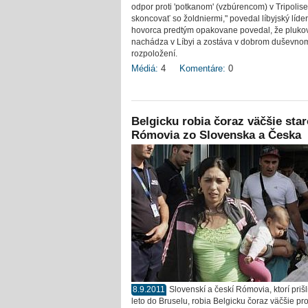
odpor proti 'potkanom' (vzbúrencom) v Tripolise
skoncovať so žoldniermi," povedal líbyjský líder
hovorca predtým opakovane povedal, že plukov
nachádza v Líbyi a zostáva v dobrom duševno
rozpoložení.
Médiá:
4
Komentáre:
0
Belgicku robia čoraz väčšie star
Rómovia zo Slovenska a Česka
8.9.2011
Slovenskí a českí Rómovia, ktorí prišli
leto do Bruselu, robia Belgicku čoraz väčšie pr