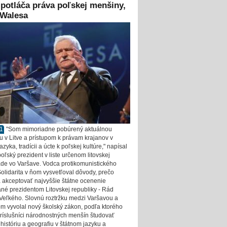
 potláča práva poľskej menšiny,
 Walesa
11
"Som mimoriadne pobúrený aktuálnou
ou v Litve a prístupom k právam krajanov v
jazyka, tradícii a úcte k poľskej kultúre," napísal
oľský prezident v liste určenom litovskej
e vo Varšave. Vodca protikomunistického
Solidarita v ňom vysvetľoval dôvody, prečo
 akceptovať najvyššie štátne ocenenie
né prezidentom Litovskej republiky - Rád
 Veľkého. Slovnú roztržku medzi Varšavou a
om vyvolal nový školský zákon, podľa ktorého
ríslušníci národnostných menšín študovať
 históriu a geografiu v štátnom jazyku a