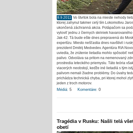
8.9.2011
Vo štvrtok bola na mieste nehody lieta
ktorej zahynul takmer celý tím Lokomotivu Jaros
ukončená záchranná akcia. Potápačom sa poda
vyloviť jednu z čiernych skriniek havarovaného 
Jak-42. Tá bude ešte dnes prepravená do Mos
expertízu. Miesto nešťastia dnes navštívil i rusk
prezident Dmitrij Medvedev. Agentúra RIA Novo
uviedla, že zrútenie lietadla mohlo spôsobiť ne
palivo. Odvoláva sa pritom na nemenovaný zdro
prostredia leteckého priemyslu. Táto teória vša
viacerých neobstojí, keďže iné lietadlá s tým is
palivom nemali žiadne problémy. Do úvahy teda
prichádza technická chyba, pri ktorej mohol zly
jeden z troch motorov.
Médiá:
5
Komentáre:
0
Tragédia v Rusku: Našli telá vše
obetí