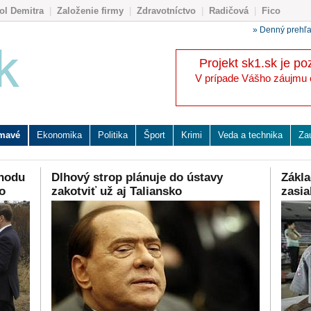
ol Demitra
|
Založenie firmy
|
Zdravotníctvo
|
Radičová
|
Fico
» Denný prehľ
Projekt sk1.sk je po
V prípade Vášho záujmu o 
ímavé
Ekonomika
Politika
Šport
Krimi
Veda a technika
Za
ehodu
Dlhový strop plánuje do ústavy
Zákla
o
zakotviť už aj Taliansko
zasia