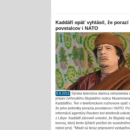
Kaddáfí opäť vyhlásil, že porazí
povstalcov i NATO
8.9.2011
Sýrska televízna stanica odvysielala 
prejav zvrhnutého líbyjského vodcu Muammara
Kaddáfího. Ten v telefonickom rozhovore opäť v
že jeho jednotky porazia povstalcov i NATO. P
informácií agentúry Reuters bol telefonát usku
z Líbye. Kaddáfí zároveň uviedol, že líbyjský v
konvoj, ktorý tento týždeň prešiel do susednéh
nebol prvý. "Mladí sú teraz pripravení vystupňo