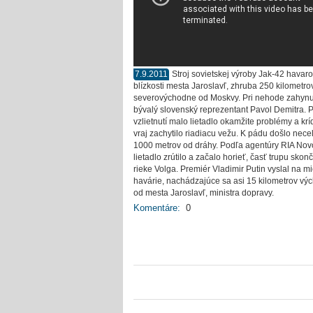
7.9.2011
Stroj sovietskej výroby Jak-42 havaro
blízkosti mesta Jaroslavľ, zhruba 250 kilometro
severovýchodne od Moskvy. Pri nehode zahynu
bývalý slovenský reprezentant Pavol Demitra. 
vzlietnutí malo lietadlo okamžite problémy a kr
vraj zachytilo riadiacu vežu. K pádu došlo nece
1000 metrov od dráhy. Podľa agentúry RIA Novo
lietadlo zrútilo a začalo horieť, časť trupu skonč
rieke Volga. Premiér Vladimir Putin vyslal na m
havárie, nachádzajúce sa asi 15 kilometrov vý
od mesta Jaroslavľ, ministra dopravy.
Komentáre:
0