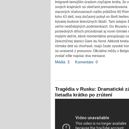
Imigranti tamojším úradom zvyčajne tvrdia, že 
svojich krajinách sú obeťami prenasledovania.
viacerých sťahovaniach našlo približne 60 Róm
toho 43 detí, svoj dočasný pobyt vo štvrti Ixelles
bývalej budove televíznych štúdií. Tam údajne ž
veľmi nedôstojných podmienkach. Do Bruselu 
posledných dňoch pricestovali aj nové rómske 
malými deťmi, ktoré momentálne prespávajú n
železničnej stanici Gare du Nord. Aktivisti tvrdia
rómske deti sú chorľavé, majú často vysoké ho
sú unavené z presunov. Oficiálne môžu v Belgi
zostať ešte najviac dva mesiace.
Médiá:
3
Komentáre:
0
Tragédia v Rusku: Dramatické z
lietadla krátko po zrútení