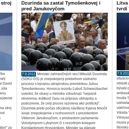
stroj
Dzurinda sa zastal Tymošenkovej i
Litva
pred Janukovyčom
tvrdí
7.9.20
žba
7.9.2011
Minister zahraničných vecí Mikuláš Dzurinda
situáci
valý
(SDKÚ-DS) je znepokojený priebehom súdneho
oblasti 
ál David
procesu s bývalou ukrajinskou premiérkou Juliou
bývalý p
 júla
Tymošenkovou. Hovorca rezortu Ľuboš Schwarzbacher
ambasád
menu
uviedol, že obavy u ministra vzbudzujú "nejasné
hnutia 
odsúdenie
obvinenia, krátkosť času na prípravu obhajoby a
odmieta
podozrenie, že celý proces vyznieva ako politický".
udeľova
na stroj
Dzurinda preto počas oficiálnej návštevy Kyjeva tlmočil
Vitolda
ost
svoje znepokojenie v rozhovoroch s prezidentom
Vilnius
a
Viktorom Janukovyčom, s predsedom parlamentu
musia p
Volodymyrom Lytvynom či s rezortným kolegom
litovskú
tori" za
Konstantynom Hryscenkom. Minister sa plánuje