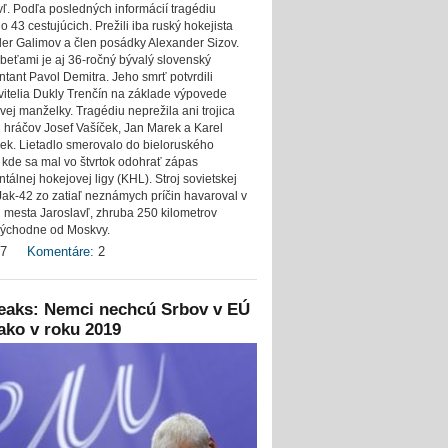
vľ. Podľa posledných informácií tragédiu
o 43 cestujúcich. Prežili iba ruský hokejista
er Galimov a člen posádky Alexander Sizov.
beťami je aj 36-ročný bývalý slovenský
ntant Pavol Demitra. Jeho smrť potvrdili
vitelia Dukly Trenčín na základe výpovede
vej manželky. Tragédiu neprežila ani trojica
 hráčov Josef Vašíček, Jan Marek a Karel
k. Lietadlo smerovalo do bieloruského
 kde sa mal vo štvrtok odohrať zápas
tálnej hokejovej ligy (KHL). Stroj sovietskej
Jak-42 zo zatiaľ neznámych príčin havaroval v
ti mesta Jaroslavľ, zhruba 250 kilometrov
ýchodne od Moskvy.
7
Komentáre:
2
leaks: Nemci nechcú Srbov v EÚ
ako v roku 2019