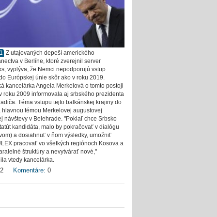
11
Z utajovaných depeší amerického
nectva v Berlíne, ktoré zverejnil server
ks, vyplýva, že Nemci nepodporujú vstup
do Európskej únie skôr ako v roku 2019.
 kancelárka Angela Merkelová o tomto postoji
v roku 2009 informovala aj srbského prezidenta
Tadiča. Téma vstupu tejto balkánskej krajiny do
 hlavnou témou Merkelovej augustovej
nej návštevy v Belehrade. "Pokiaľ chce Srbsko
štatút kandidáta, malo by pokračovať v dialógu
vom) a dosiahnuť v ňom výsledky, umožniť
ULEX pracovať vo všetkých regiónoch Kosova a
aralelné štruktúry a nevytvárať nové,"
ila vtedy kancelárka.
2
Komentáre:
0