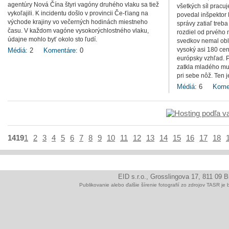
agentúry Nová Čína štyri vagóny druhého vlaku sa tiež
všetkých síl pracuj
vykoľajili. K incidentu došlo v provincii Če-ťiang na
povedal inšpektor 
východe krajiny vo večerných hodinách miestneho
správy zatiaľ treb
času. V každom vagóne vysokorýchlostného vlaku,
rozdiel od prvého 
údajne mohlo byť okolo sto ľudí.
svedkov nemal obl
vysoký asi 180 cen
Médiá:
2
Komentáre:
0
európsky vzhľad. P
zatkla mladého muž
pri sebe nôž. Ten 
Médiá:
6
Kome
1419
1
2
3
4
5
6
7
8
9
10
11
12
13
14
15
16
17
18
EID s.r.o., Grosslingova 17, 811 09 
Publikovanie alebo ďalšie šírenie fotografií zo zdrojov TAS