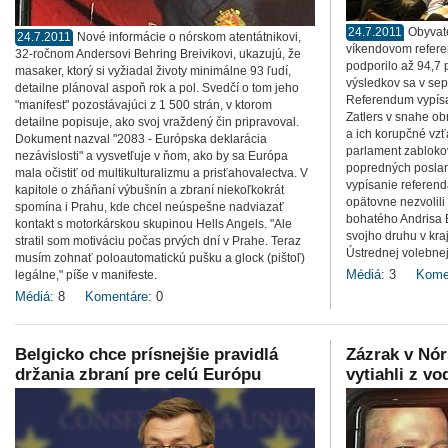
24.7.2011
Obyvate
24.7.2011
Nové informácie o nórskom atentátnikovi,
víkendovom refere
32-ročnom Andersovi Behring Breivikovi, ukazujú, že
podporilo až 94,7 
masaker, ktorý si vyžiadal životy minimálne 93 ľudí,
výsledkov sa v sep
detailne plánoval aspoň rok a pol. Svedčí o tom jeho
Referendum vypísal
"manifest" pozostávajúci z 1 500 strán, v ktorom
Zatlers v snahe o
detailne popisuje, ako svoj vraždený čin pripravoval.
a ich korupčné vzťa
Dokument nazval "2083 - Európska deklarácia
parlament zabloko
nezávislosti" a vysvetľuje v ňom, ako by sa Európa
popredných poslanc
mala očistiť od multikulturalizmu a prisťahovalectva. V
vypísanie referend
kapitole o zháňaní výbušnín a zbraní niekoľkokrát
opätovne nezvolili
spomína i Prahu, kde chcel neúspešne nadviazať
bohatého Andrisa 
kontakt s motorkárskou skupinou Hells Angels. "Ale
svojho druhu v kra
stratil som motiváciu počas prvých dní v Prahe. Teraz
Ústrednej volebne
musím zohnať poloautomatickú pušku a glock (pištoľ)
Médiá:
3
Kome
legálne," píše v manifeste.
Médiá:
8
Komentáre:
0
Belgicko chce prísnejšie pravidlá
Zázrak v Nó
držania zbraní pre celú Európu
vytiahli z vo