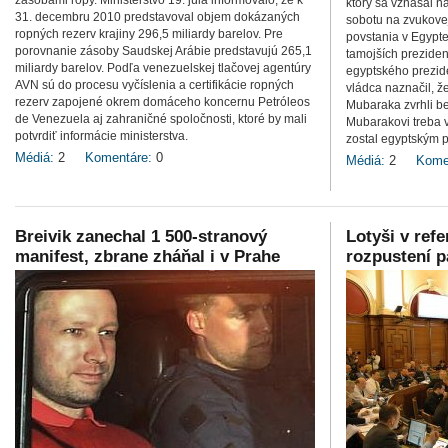
zásobami ropy. Ministerstvo 19. júla informovalo, že k
ktorý sa vznášal n
31. decembru 2010 predstavoval objem dokázaných
sobotu na zvukovej
ropných rezerv krajiny 296,5 miliardy barelov. Pre
povstania v Egypte 
porovnanie zásoby Saudskej Arábie predstavujú 265,1
tamojších preziden
miliardy barelov. Podľa venezuelskej tlačovej agentúry
egyptského prezid
AVN sú do procesu vyčíslenia a certifikácie ropných
vládca naznačil, ž
rezerv zapojené okrem domáceho koncernu Petróleos
Mubaraka zvrhli be
de Venezuela aj zahraničné spoločnosti, ktoré by mali
Mubarakovi treba v
potvrdiť informácie ministerstva.
zostal egyptským p
Médiá:
2
Komentáre:
0
Médiá:
2
Kome
Breivik zanechal 1 500-stranový
Lotyši v ref
manifest, zbrane zháňal i v Prahe
rozpustení 