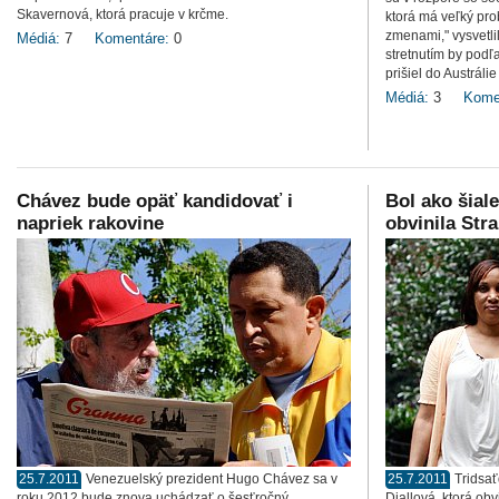
Skavernová, ktorá pracuje v krčme.
ktorá má veľký pro
zmenami," vysvetlil
Médiá:
7
Komentáre:
0
stretnutím by podľ
prišiel do Austráli
Médiá:
3
Kome
Chávez bude opäť kandidovať i
Bol ako šiale
napriek rakovine
obvinila Str
25.7.2011
Venezuelský prezident Hugo Chávez sa v
25.7.2011
Tridsa
roku 2012 bude znova uchádzať o šesťročný
Diallová, ktorá o