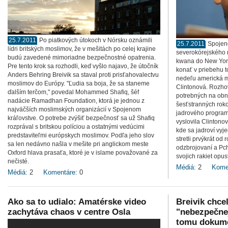
25.7.2011
Po piatkových útokoch v Nórsku oznámili
25.7.2011
Spojen
lídri britských moslimov, že v mešitách po celej krajine
severokórejského m
budú zavedené mimoriadne bezpečnostné opatrenia.
kwana do New Yorku
Pre tento krok sa rozhodli, keď vyšlo najavo, že útočník
konať v priebehu t
Anders Behring Breivik sa staval proti prisťahovalectvu
nedeľu americká mi
moslimov do Európy. "Ľudia sa boja, že sa staneme
Clintonová. Rozhov
ďalším terčom," povedal Mohammed Shafiq, šéf
potrebných na obn
nadácie Ramadhan Foundation, ktorá je jednou z
šesťstranných rok
najväčších moslimských organizácií v Spojenom
jadrového program
kráľovstve. O potrebe zvýšiť bezpečnosť sa už Shafiq
vyslovila Clintono
rozprával s britskou políciou a ostatnými vedúcimi
kde sa jadroví vyj
predstaviteľmi európskych moslimov. Podľa jeho slov
stretli prvýkrát od
sa len nedávno našla v mešite pri anglickom meste
odzbrojovaní a Pch
Oxford hlava prasaťa, ktoré je v islame považované za
svojich rakiet opus
nečisté.
Médiá:
2
Kome
Médiá:
2
Komentáre:
0
Ako sa to udialo: Amatérske video
Breivik chce
zachytáva chaos v centre Osla
"nebezpečnej
tomu dokum