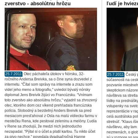
zverstvo - absolútnu hrôzu
ľudí je hviez
25.7.2011
Otec páchateľa útokov v Nórsku, 32-
25.7.2011
Český p
ročného Andersa Breivka, sa o čine syna dozvedel z
súčasnosti na ceste
internetu. "Čítal som správy na internete a zrazu som
pozvanie miestneho
videl jeho meno a fotografiu," uviedol bývalý nórsky
skeptickom názore
diplomat Jens Breivik žijúci vo Francúzsku. "Vnímam
návšteva sa stretl
toto zverstvo ako absolútnu hrôzu," vyjadril sa zhrozený
lístky na prednášky
otec, ktorého dom cez víkend prehľadala francúzska
vstupenky na sveto
polícia. Slobodný a bezdetný Anders Breivik sa pred
reprezentácie v ra
mesiacom presťahoval z Osla na malú vidiecku farmu v
celá austrálska pol
mestečku Rena, kde pestoval zeleninu a melóny. Ľudia
stretnúť. "Klaus iš
v Rene sa zhodujú, že medzi nich jednoducho
návštevu, aby tam 
nezapadal. "Pýtal si o účet a platil kartou. Tu nikto účet
nezmenách, o glob
za pivo nechce," povedala dvadsaťročná Hanne
sú v rozpore so soc