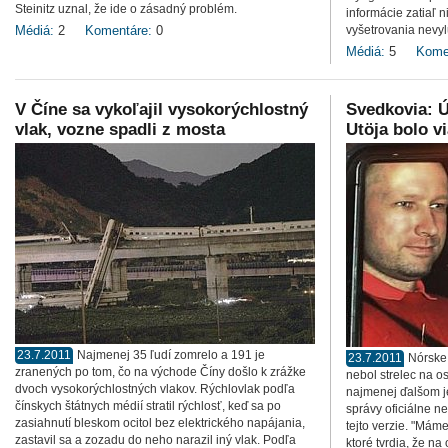
Steinitz uznal, že ide o zásadný problém.
informácie zatiaľ ni
Médiá:
2
Komentáre:
0
vyšetrovania nevyl
Médiá:
5
Kome
V Číne sa vykoľajil vysokorýchlostný
Svedkovia: Ú
vlak, vozne spadli z mosta
Utöja bolo v
23.7.2011
Najmenej 35 ľudí zomrelo a 191 je
23.7.2011
Nórske 
zranených po tom, čo na východe Číny došlo k zrážke
nebol strelec na o
dvoch vysokorýchlostných vlakov. Rýchlovlak podľa
najmenej ďalšom je
čínskych štátnych médií stratil rýchlosť, keď sa po
správy oficiálne ne
zasiahnutí bleskom ocitol bez elektrického napájania,
tejto verzie. "Má
zastavil sa a zozadu do neho narazil iný vlak. Podľa
ktoré tvrdia, že na