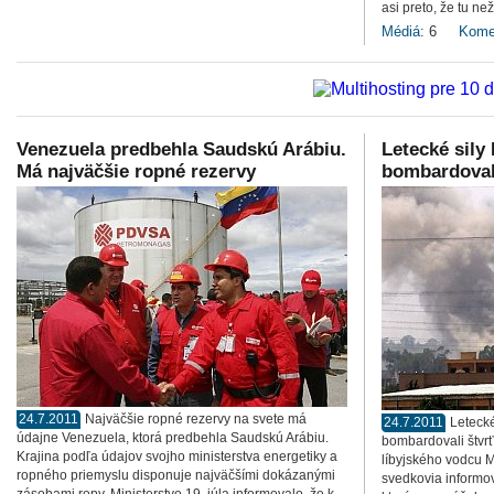
asi preto, že tu ne
Médiá:
6
Kome
Venezuela predbehla Saudskú Arábiu.
Letecké sil
Má najväčšie ropné rezervy
bombardoval
24.7.2011
Najväčšie ropné rezervy na svete má
24.7.2011
Leteck
údajne Venezuela, ktorá predbehla Saudskú Arábiu.
bombardovali štvrť 
Krajina podľa údajov svojho ministerstva energetiky a
líbyjského vodcu 
ropného priemyslu disponuje najväčšími dokázanými
svedkovia informov