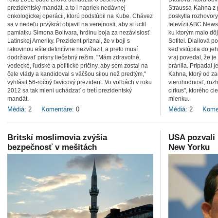
prezidentský mandát, a to i napriek nedávnej
Straussa-Kahna z p
onkologickej operácii, ktorú podstúpil na Kube. Chávez
poskytla rozhovo
sa v nedeľu prvýkrát objavil na verejnosti, aby si uctil
televízii ABC News 
pamiatku Simona Bolívara, hrdinu boja za nezávislosť
ku ktorým malo dôj
Latinskej Ameriky. Prezident priznal, že v boji s
Sofitel. Diallová 
rakovinou ešte definitívne nezvíťazil, a preto musí
keď vstúpila do jeh
dodržiavať prísny liečebný režim. "Mám zdravotné,
vraj povedal, že je
vedecké, ľudské a politické príčiny, aby som zostal na
bránila. Pripadal je
čele vlády a kandidoval s väčšou silou než predtým,"
Kahna, ktorý od za
vyhlásil 56-ročný ľavicový prezident. Vo voľbách v roku
vierohodnosť, rozh
2012 sa tak mieni uchádzať o tretí prezidentský
cirkus", ktorého c
mandát.
mienku.
Médiá:
2
Komentáre:
0
Médiá:
2
Kome
Britskí moslimovia zvýšia
USA pozvali
bezpečnosť v mešitách
New Yorku