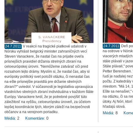
24.7.2011
Deň po
24.7.2011
V reakcii na tragické piatkové udalosti v
na ostrove v Nórsk
Nórsku vyhlásil belgický minister zahraničných vecí
viacerých mladých 
Steven Vanackere, že nastal čas na prijatie oveľa
stále plávali v jaz
prísnejších pravidiel držania strelných zbraní na
Stále plávali," po
celoeurópskej úrovni. "Nemôžeme zatvárať oči pred
Petter Berendsen. 
rozsahom tejto drámy. Myslím si, že nastal čas, aby si
ľudí je naďalej ne
európsky politický svet položil otázku, či nenastal čas
počtu. Z katedrály
na ešte prísnejšie pravidlá pre držanie strelných
miestom. "Má 14, 1
zbraní?" uviedol. V súčasnosti je legislatíva upravujúca
Ešte sa nenašiel,"
vlastníctvo strelných zbraní individuálna v každom štáte
na otázku, či sa n
Európy. Vanackere tvrdí, že je potrebné povýšiť túto
útoky. Aj Nóri, kto
záležitosť na vyššiu, celoeurópsku úroveň, za účelom
hľadajú slová.
lepšej koordinácie tých, ktorým záleží na bezpečnosti
občanov a na verejnom poriadku.
Médiá:
8
Kome
Médiá:
2
Komentáre:
0