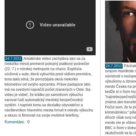
24.7.2011
Amatérske video zachytáva ako sa za
niekoľko minút premenil pokojný piatkový podvečer
24.7.2011
Páchat
(22. 7.) v nórskej metropole na chaos. Explózia
svojom manifeste n
uložená v aute, ktorá vybuchla pred sídlom premiéra,
súvislosti s neús
bola taká silná, že porozbíjala okná niekoľko
výbušniny a zbrane
kilometrov od svojho epicentra. Práve padajúce sklo
mesto Česka na pr
má na svedomí najväčší počet zranených v Osle. Na
keďže si o ňom mys
videu je vidieť, že krátko po samotnom výbuchu
"najnebezpečnejší
varoval ľudí automatický mestský bezpečnostný
známa ako tranzitn
systém. I napriek tomu sa desiatky obyvateľov a
Počul som, že tu p
návštevníkov hlavného mesta hrnuli k miestu výbuchu
kriminálnikov," píš
a skazu si filmovali na svoje mobilné telefóny.
dňoch však svoj ná
Komentáre:
0
mesto nie je vôbe
BBC o ňom v dokum
skutočnosti sa tu c