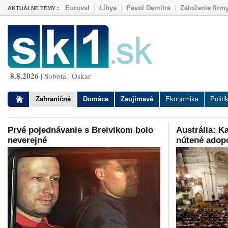
Euroval
|
Líbya
|
Pavol Demitra
|
Založenie firm
AKTUÁLNE TÉMY :
8.8.2026
| Sobota | Oskar
Zahraničné
Domáce
Zaujímavé
Ekonomika
Politi
Prvé pojednávanie s Breivikom bolo
Austrália: Ka
neverejné
nútené adop