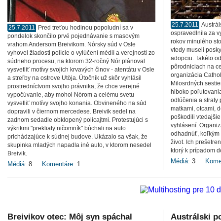
25.7.2011
Austrál
25.7.2011
Pred treťou hodinou popoludní sa v
ospravedlnila za v
pondelok skončilo prvé pojednávanie s masovým
rokov minulého st
vrahom Andersom Breivikom. Nórsky súd v Osle
vtedy museli poskyt
vyhovel žiadosti polície o vylúčení médií a verejnosti zo
adopciu. Takéto od
súdneho procesu, na ktorom 32-ročný Nór plánoval
pôrodniciach na ce
vysvetliť motívy svojich krvavých činov - atentátu v Osle
organizácia Cathol
a streľby na ostrove Utöja. Útočník už skôr vyhlásil
Milosrdných sestie
prostredníctvom svojho právnika, že chce verejné
hlboko poľutovani
vypočúvanie, aby mohol Nórom a celému svetu
odlúčenia a straty
vysvetliť motívy svojho konania. Obvineného na súd
matkami, otcami, d
dopravili v čiernom mercedese. Breivik sedel na
poškodili vtedajšie
zadnom sedadle obklopený policajtmi. Protestujúci s
vyhlásení. Organiz
výkrikmi "prekliaty ničomník" búchali na auto
odhadnúť, koľkým 
prichádzajúce k súdnej budove. Ukázalo sa však, že
život. Ich prešetr
skupinka mladých napadla iné auto, v ktorom nesedel
ktorý k prípadom d
Breivik.
Médiá:
3
Kome
Médiá:
8
Komentáre:
1
Breivikov otec: Môj syn spáchal
Austrálski po