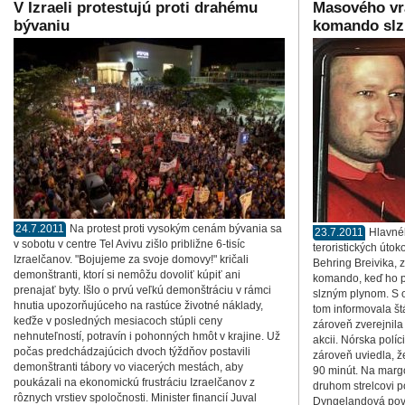
V Izraeli protestujú proti drahému
Masového vr
bývaniu
komando sl
24.7.2011
Na protest proti vysokým cenám bývania sa
23.7.2011
Hlavné
v sobotu v centre Tel Avivu zišlo približne 6-tisíc
teroristických úto
Izraelčanov. "Bojujeme za svoje domovy!" kričali
Behring Breivika, z
demonštranti, ktorí si nemôžu dovoliť kúpiť ani
komando, keď ho p
prenajať byty. Išlo o prvú veľkú demonštráciu v rámci
slzným plynom. S o
hnutia upozorňujúceho na rastúce životné náklady,
tom informovala št
keďže v posledných mesiacoch stúpli ceny
zároveň zverejnila
nehnuteľností, potravín i pohonných hmôt v krajine. Už
akcii. Nórska políc
počas predchádzajúcich dvoch týždňov postavili
zároveň uviedla, ž
demonštranti tábory vo viacerých mestách, aby
90 minút. Na mar
poukázali na ekonomickú frustráciu Izraelčanov z
druhom strelcovi p
rôznych vrstiev spoločnosti. Minister financií Juval
Dyngelandová pove