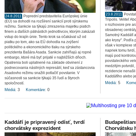
23.8.2011
Povstal
24.8.2011
Poprední predstavitelia Európskej únie
Tripolis. Veliteľ A
(EÚ) sa dohodli na rozšírení sankcií proti sýrskemu
v rozhovore pre ar
režimu. Sankcie sa týkajú zmrazenia majetku piatich
obsadenej centrály
firiem a ďalších pätnástich jednotlivcov, ktorým zakázali
Samotný Kaddáfí a 
vstup do krajín únie. Tento krok sa očakával už od
ako krysy". Podľa 
piatku po tom, ako sa EÚ dohodla na zvýšení
však v komplexe st
politického a ekonomického tlaku na sýrskeho
napriek tomu tvrdí,
prezidenta Bašára Asada. Sankcie zahŕňajú aj ropné
majú pod kontrolou
embargo, ktoré má byť prijaté v najbližších dňoch.
povstaleckého vel
Opatrenia boli uplatnené na základe obvinení z
medzitým potvrdil,
podnecovania násilných represálií, keď sa zástancovia
rezidencie nenašli
Asadovho režimu snažili potlačiť povstanie. V
Kaddáfího alebo j
súčasnosti sa sankcie týkajú 35 ľudí a štyroch
Médiá:
5
Kome
spoločností.
Médiá:
3
Komentáre:
0
Kaddáfí je pripravený odísť, tvrdí
Budapeštians
chorvátsky exprezident
Chorvátsku h