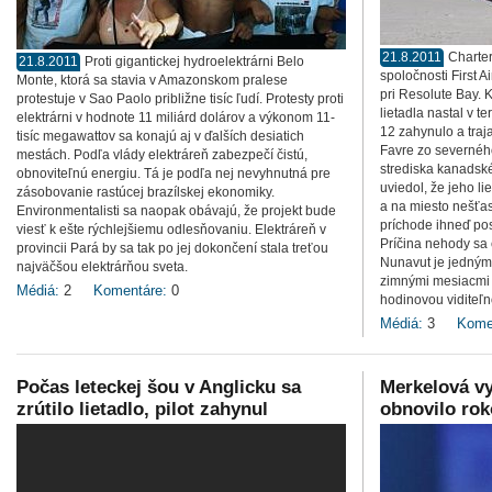
21.8.2011
Charte
21.8.2011
Proti gigantickej hydroelektrárni Belo
spoločnosti First A
Monte, ktorá sa stavia v Amazonskom pralese
pri Resolute Bay. 
protestuje v Sao Paolo približne tisíc ľudí. Protesty proti
lietadla nastal v t
elektrárni v hodnote 11 miliárd dolárov a výkonom 11-
12 zahynulo a traj
tisíc megawattov sa konajú aj v ďalších desiatich
Favre zo severnéh
mestách. Podľa vlády elektráreň zabezpečí čistú,
strediska kanadsk
obnoviteľnú energiu. Tá je podľa nej nevyhnutná pre
uviedol, že jeho li
zásobovanie rastúcej brazílskej ekonomiky.
a na miesto nešťast
Environmentalisti sa naopak obávajú, že projekt bude
príchode ihneď po
viesť k ešte rýchlejšiemu odlesňovaniu. Elektráreň v
Príčina nehody sa 
provincii Pará by sa tak po jej dokončení stala treťou
Nunavut je jedným 
najväčšou elektrárňou sveta.
zimnými mesiacmi 
Médiá:
2
Komentáre:
0
hodinovou viditeľn
Médiá:
3
Kome
Počas leteckej šou v Anglicku sa
Merkelová vy
zrútilo lietadlo, pilot zahynul
obnovilo ro