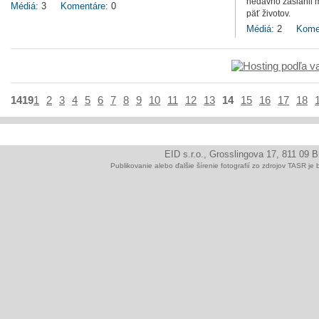
nedávno zasiahli m
Médiá:
3
Komentáre:
0
päť životov.
Médiá:
2
Kome
1419
1
2
3
4
5
6
7
8
9
10
11
12
13
14
15
16
17
18
EID s.r.o., Grosslingova 17, 811 09 
Publikovanie alebo ďalšie šírenie fotografií zo zdrojov TAS