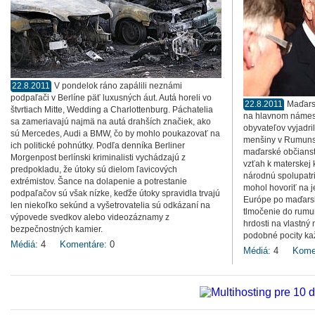
22.8.2011
V pondelok ráno zapálili neznámi
podpaľači v Berlíne päť luxusných áut. Autá horeli vo
22.8.2011
Maďarsk
štvrtiach Mitte, Wedding a Charlottenburg. Páchatelia
na hlavnom námest
sa zameriavajú najmä na autá drahších značiek, ako
obyvateľov vyjadri
sú Mercedes, Audi a BMW, čo by mohlo poukazovať na
menšiny v Rumunsku,
ich politické pohnútky. Podľa denníka Berliner
maďarské občianstv
Morgenpost berlínski kriminalisti vychádzajú z
vzťah k materskej 
predpokladu, že útoky sú dielom ľavicových
národnú spolupatrič
extrémistov. Šance na dolapenie a potrestanie
mohol hovoriť na j
podpaľačov sú však nízke, keďže útoky spravidla trvajú
Európe po maďarsky
len niekoľko sekúnd a vyšetrovatelia sú odkázaní na
tlmočenie do rumu
výpovede svedkov alebo videozáznamy z
hrdosti na vlastný 
bezpečnostných kamier.
podobné pocity ka
Médiá:
4
Komentáre:
0
Médiá:
4
Kome