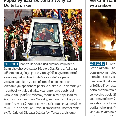
Pápež vyhlási sv. Jána z Ávily za
Veľká Britán
Učiteľa cirkvi
výtržníkov
20.8.2011
Britský
20.8.2011
Pápež Benedikt XVI. vyhlási vplyvného
Green oznámil, že 
španielskeho svätca zo 16. storočia, Jána z Ávily, za
účastníkov minulot
Učiteľa cirkvi, čo je jedno z najvyšších vyznamenaní
mestách. Osoby, k
katolíckej cirkvi. Titul Učiteľ cirkvi udeľuje pápež
uvedené Britské ost
veľkým katolíkom za ich písomné dielo, ktoré sa
príležitosti" vyhos
významným spôsobom pričinilo o šírenie univerzálnych
neho hrozí takéto 
hodnôt cirkvi. Medzi takto vyznamenané osobnosti
celkového počtu 28
katolicizmu patrí 33 svätcov, medzi nimi napríklad sv.
tak presvedčený, 
Augustín, sv. František Saleský, sv. Terézia z Ávily či sv.
zo zahraničia by m
Tomáš Akvinský. Naposledy na Učiteľku cirkvi povýšil v
podľa neho zrušiť 
roku 1997 pápež Ján Pavol II. francúzsku karmelitánku
vinnými z krimináln
sv. Teréziu od Dieťaťa Ježiša (sv. Terézia z Lisieux).