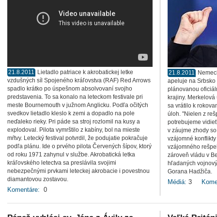
21.8.2011
Lietadlo patriace k akrobatickej letke
21.8.2011
Nemeck
vzdušných síl Spojeného kráľovstva (RAF) Red Arrows
apeluje na Srbsko 
spadlo krátko po úspešnom absolvovaní svojho
plánovanou oficiál
predstavenia. To sa konalo na leteckom festivale pri
krajiny. Merkelová
meste Bournemouth v južnom Anglicku. Podľa očitých
sa vrátilo k rokova
svedkov lietadlo kleslo k zemi a dopadlo na pole
úloh. "Nielen z re
neďaleko rieky. Pri páde sa stroj rozlomil na kusy a
potrebujeme vidieť
explodoval. Pilota vymrštilo z kabíny, bol na mieste
v záujme zhody so 
mŕtvy. Letecký festival potvrdil, že podujatie pokračuje
vzájomné konflikt
podľa plánu. Ide o prvého pilota Červených šípov, ktorý
vzájomného rešpek
od roku 1971 zahynul v službe. Akrobatická letka
zároveň vládu v B
kráľovského letectva sa preslávila svojimi
hľadaných vojnový
nebezpečnými prvkami leteckej akrobacie i povestnou
Gorana Hadžiča.
diamantovou zostavou.
Médiá:
3
Kome
Komentáre:
0