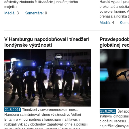
Harold vyjadril pr
dôsledky zhabania či likvidácie juhokórejského
prekonajú a udržia
majetku.
vo svojej krajine.
Médiá:
3
Komentáre:
0
prenášala nórska t
Médiá:
4
Kome
V Hamburgu napodobňovali tínedžeri
Pravdepodob
londýnske výtržnosti
globálnej re
21.8.2011
Tínedžeri v severonemeckom meste
21.8.2011
Šéf spo
Hamburg sa inšpirovali vlnou výtržností vo Veľkej
štátnymi dlhopismi
Británii a v noci nadnes s kapucňami na hlavách
globálnu recesiu.
rozbíjali výklady obchodov, zapaľovali ohne a pokúsili
najnižšie výnosy a