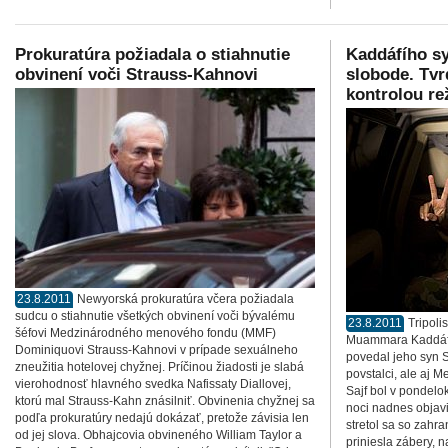
Prokuratúra požiadala o stiahnutie
Kaddáfího sy
obvinení voči Strauss-Kahnovi
slobode. Tvrd
kontrolou r
23.8.2011
Newyorská prokuratúra včera požiadala
sudcu o stiahnutie všetkých obvinení voči bývalému
23.8.2011
Tripoli
šéfovi Medzinárodného menového fondu (MMF)
Muammara Kaddáfíh
Dominiquovi Strauss-Kahnovi v prípade sexuálneho
povedal jeho syn Sa
zneužitia hotelovej chyžnej. Príčinou žiadosti je slabá
povstalci, ale aj M
vierohodnosť hlavného svedka Nafissaty Diallovej,
Sajf bol v pondelo
ktorú mal Strauss-Kahn znásilniť. Obvinenia chyžnej sa
noci nadnes objavi
podľa prokuratúry nedajú dokázať, pretože závisia len
stretol sa so zahr
od jej slova. Obhajcovia obvineného William Taylor a
priniesla zábery, n