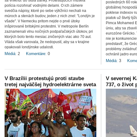
sa vniknúť do sídla banky. Protestujúcich musela
posledných 60 rok
polícia rozohnať vodnými delami. O ich zámere
globálnej hospodár
svedčia nápisy, ktoré po sebe výtržníci nechali na
poklese indexov na
múroch a stenách budov, jeden z nich znel: "Londýn je
piatok už štvrtý t
všade". V Nemecku pritom nejde o prvé útoky
Pimca Mohamed El
inšpirované britskými protestmi. V metropole Berlín
úniu, aby sa zbavil
zaznamenali vlnu nočných podpaľačských útokov, pri
eurozóne Grécko. 
ktorých bolo tento mesiac zničených viac ako 70 aut.
nie je konkurenci
Vláda však varovala, že nedopustí, aby sa v krajine
predstaviť, že Gré
opakovali londýnske udalosti.
problémy zvládnuť,
Médiá:
2
Komentáre:
0
ochránil jadro eur
Médiá:
3
Kome
V Brazílii protestujú proti stavbe
V severnej K
tretej najväčšej hydroelektrárne sveta
737, o život 