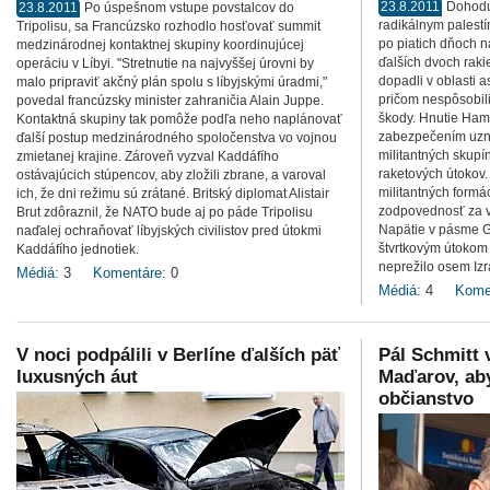
23.8.2011
Dohodu
23.8.2011
Po úspešnom vstupe povstalcov do
radikálnym palest
Tripolisu, sa Francúzsko rozhodlo hosťovať summit
po piatich dňoch n
medzinárodnej kontaktnej skupiny koordinujúcej
ďalších dvoch raki
operáciu v Líbyi. "Stretnutie na najvyššej úrovni by
dopadli v oblasti 
malo pripraviť akčný plán spolu s líbyjskými úradmi,"
pričom nespôsobili
povedal francúzsky minister zahraničia Alain Juppe.
škody. Hnutie Hama
Kontaktná skupiny tak pomôže podľa neho naplánovať
zabezpečením uzna
ďalší postup medzinárodného spoločenstva vo vojnou
militantných skup
zmietanej krajine. Zároveň vyzval Kaddáfího
raketových útokov.
ostávajúcich stúpencov, aby zložili zbrane, a varoval
militantných formá
ich, že dni režimu sú zrátané. Britský diplomat Alistair
zodpovednosť za v
Brut zdôraznil, že NATO bude aj po páde Tripolisu
Napätie v pásme G
naďalej ochraňovať líbyjských civilistov pred útokmi
štvrtkovým útokom 
Kaddáfího jednotiek.
neprežilo osem Izr
Médiá:
3
Komentáre:
0
Médiá:
4
Kome
V noci podpálili v Berlíne ďalších päť
Pál Schmitt
luxusných áut
Maďarov, aby
občianstvo