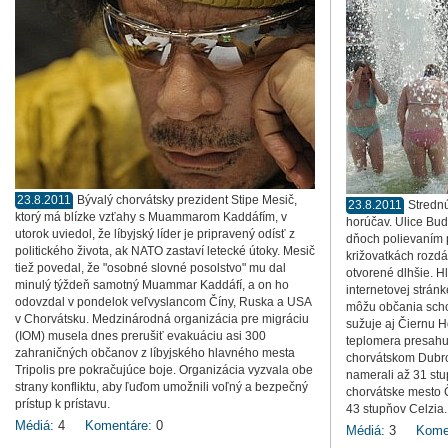
23.8.2011
Bývalý chorvátsky prezident Stipe Mesič,
23.8.2011
Strednú
ktorý má blízke vzťahy s Muammarom Kaddáfím, v
horúčav. Ulice Bud
utorok uviedol, že líbyjský líder je pripravený odísť z
dňoch polievaním 
politického života, ak NATO zastaví letecké útoky. Mesič
križovatkách rozdá
tiež povedal, že "osobné slovné posolstvo" mu dal
otvorené dlhšie. H
minulý týždeň samotný Muammar Kaddáfí, a on ho
internetovej strá
odovzdal v pondelok veľvyslancom Číny, Ruska a USA
môžu občania scho
v Chorvátsku. Medzinárodná organizácia pre migráciu
sužuje aj Čiernu H
(IOM) musela dnes prerušiť evakuáciu asi 300
teplomera presahu
zahraničných občanov z líbyjského hlavného mesta
chorvátskom Dubro
Tripolis pre pokračujúce boje. Organizácia vyzvala obe
namerali až 31 stu
strany konfliktu, aby ľuďom umožnili voľný a bezpečný
chorvátske mesto 
prístup k prístavu.
43 stupňov Celzia.
Médiá:
4
Komentáre:
0
Médiá:
3
Kome