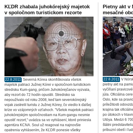
KĽDR zhabala juhokórejský majetok
Pietny akt v
v spoločnom turistickom rezorte
mesačné obd
22.8.2011
V Nórsk
22.8.2011
Severná Kórea skonfiškovala všetok
pietny akt na pamiat
majetok patriaci Južnej Kórei v spoločnom turistickom
vyčíňaní pravicové
stredisku Kum-gang, pričom Juhokórejčanov vyzvala,
júla. Oficiálna ce
aby rezort do 72 hodín opustili. Stredisko sa
Oslo, kde sa pravi
nepoužívalo od roku 2008, keď tam severokórejský
príležitosti odovz
vojak zastrelil turistu z Južnej Kórey, čo viedlo k ďalšej
krajina tak oficiá
kríze vo vzájomných vzťahoch. "Všetok majetok patriaci
po útokoch v hlav
juhokórejským spoločnostiam na Kum-gangu nesmie
Utöya. Medzi 6 700
opustiť rezort," uvádza sa vo vyhlásení, ktoré priniesla
štátni predstavite
agentúra KCNA. Soul už reagoval na najnovšie
príbuzní obetí i ľud
opatrenia vyhlásením, že KĽDR ponesie všetky