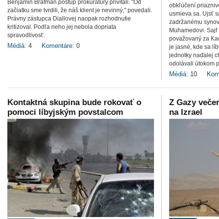
Benjamin Brafman postup prokuratúry privítali. "Od
obkľúčení priazniv
začiatku sme tvrdili, že náš klient je nevinný," povedali.
usmieva sa. Ujsť s
Právny zástupca Diallovej naopak rozhodnutie
zadržanému synov
kritizoval. Podľa neho jej nebola dopriata
Muhamedovi. Sajf 
spravodlivosť.
považovaný za Kad
Médiá:
4
Komentáre:
0
je jasné, kde sa l
jednotky naďalej ch
odolávali útokom p
Médiá:
10
Kom
Kontaktná skupina bude rokovať o
Z Gazy večer
pomoci líbyjským povstalcom
na Izrael