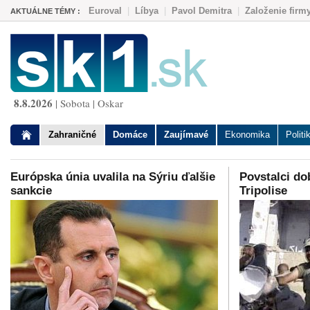
Euroval
|
Líbya
|
Pavol Demitra
|
Založenie firm
AKTUÁLNE TÉMY :
8.8.2026
| Sobota | Oskar
Zahraničné
Domáce
Zaujímavé
Ekonomika
Politi
Európska únia uvalila na Sýriu ďalšie
Povstalci do
sankcie
Tripolise