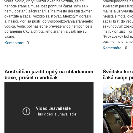
visieť. Vodič, ktorý uviazol v kabíne vozidla, sa pri
pravdepodobne na
nehode zranil a musel bez pohnutia čakať, kým sa k
zvieracím parašuti
nemu dostanú záchranári. Tí na miesto dorazili takmer
majiteľa už vyrasta
okamžite a začali vozidlo zaisťovať. Medzitým dorazili
neustále motal okol
aj hasiči, ktorí sa pustili do vyslobodzovania zraneného
začali brať do vzdu
vodiča. Vodič bol následne prevezený do nemocnice s
sekundovým zoskok
poranením krku a chrbta, jeho zranenia však nie sú
inštruktori zistili,
vážne.
"Prvý zoskok bol ú
páči - on to priam
Komentáre:
0
Komentáre:
0
Austrálčan jazdil opitý na chladiacom
Švédska koru
boxe, prišiel o vodičák
čaká svoje p