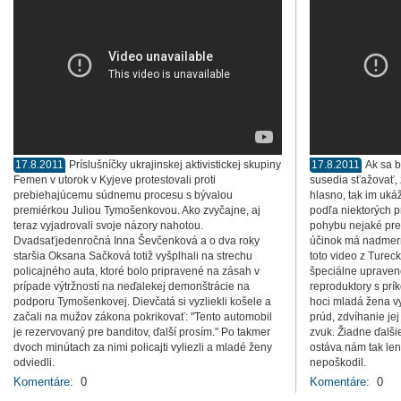
17.8.2011
Príslušníčky ukrajinskej aktivistickej skupiny
17.8.2011
Ak sa b
Femen v utorok v Kyjeve protestovali proti
susedia sťažovať, 
prebiehajúcemu súdnemu procesu s bývalou
hlasno, tak im ukáž
premiérkou Juliou Tymošenkovou. Ako zvyčajne, aj
podľa niektorých p
teraz vyjadrovali svoje názory nahotou.
pohybu nejaké pred
Dvadsaťjedenročná Inna Ševčenková a o dva roky
účinok má nadmern
staršia Oksana Sačková totiž vyšplhali na strechu
toto video z Tureck
policajného auta, ktoré bolo pripravené na zásah v
špeciálne upravené
prípade výtržností na neďalekej demonštrácie na
reproduktory s prí
podporu Tymošenkovej. Dievčatá si vyzliekli košele a
hoci mladá žena vy
začali na mužov zákona pokrikovať: "Tento automobil
prúd, zdvíhanie je
je rezervovaný pre banditov, ďalší prosím." Po takmer
zvuk. Žiadne ďalši
dvoch minútach za nimi policajti vyliezli a mladé ženy
ostáva nám tak len 
odviedli.
nepoškodil.
Komentáre:
0
Komentáre:
0