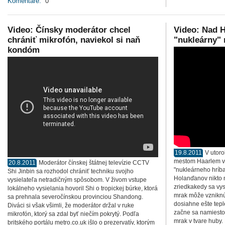
Komentáre:
0
Video: Čínsky moderátor chcel
Video: Nad H
chrániť mikrofón, naviekol si naň
"nukleárny"
kondóm
19.8.2011
V utor
mestom Haarlem vz
20.8.2011
Moderátor čínskej štátnej televízie CCTV
"nukleárneho hríba
Shi Jinbin sa rozhodol chrániť techniku svojho
Holanďanov nikto 
vysielateľa netradičným spôsobom. V živom vstupe
zriedkakedy sa vys
lokálneho vysielania hovoril Shi o tropickej búrke, ktorá
mrak môže vzniknú
sa prehnala severočínskou provinciou Shandong.
dosiahne ešte tepl
Diváci si však všimli, že moderátor držal v ruke
začne sa namiesto 
mikrofón, ktorý sa zdal byť niečím pokrytý. Podľa
mrak v tvare huby
britského portálu metro.co.uk išlo o prezervatív, ktorým