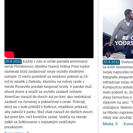
20.8.2011
Každý z nás si určite pamätá animovaný
20.8.2011
Svetoz
seriál Flinstonovci, ktorého hlavný hrdina Fred zvykol
sa kvôli obvinenia
namiesto bŕzd zastavovať svoje vozidlo vlastnými
svojej najnovšej r
nohami. O niečo podobné sa nedávno pokúsil aj 24-
fotografiu elegant
ročný mladík z Detroitu, ktorému na rušnej ceste v
odhadzuje svoju vl
meste Roseville prestali fungovať brzdy. V panike muž
Kompozíciu dotvár
otvoril dvere a snažil sa vozidlo zastaviť nohami.
malo pobúriť to, ž
Američan narazil do dvoch áut po tom, ako nedokázal
vlasy černochov a "
zastaviť na červenej a pokračoval v ceste. Policajt,
výjavom na ulici. 
ktorý sa v aute priblížil k šoférovi, mladíkovi prikázal,
urážajúca. Nebolo
aby zabočil k parku. Muž však narazil do ďalších dvoch
sa hlboko osprave
áut pred tým, než konečne zastal. Vodiča na mieste
nikdy viac použitá
zatkli za šoférovanie s neplatným vodičským
Médiá:
5
Kome
preukazom.