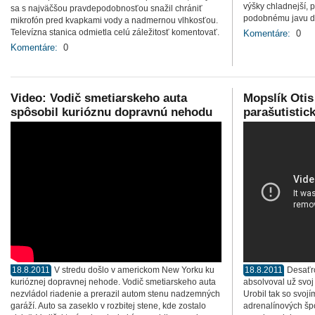
výšky chladnejší, 
sa s najväčšou pravdepodobnosťou snažil chrániť
podobnému javu dô
mikrofón pred kvapkami vody a nadmernou vlhkosťou.
Televízna stanica odmietla celú záležitosť komentovať.
Komentáre:
0
Komentáre:
0
Video: Vodič smetiarskeho auta
Mopslík Otis
spôsobil kurióznu dopravnú nehodu
parašutistic
18.8.2011
V stredu došlo v americkom New Yorku ku
18.8.2011
Desaťr
kurióznej dopravnej nehode. Vodič smetiarskeho auta
absolvoval už svoj
nezvládol riadenie a prerazil autom stenu nadzemných
Urobil tak so svoj
garáží. Auto sa zaseklo v rozbitej stene, kde zostalo
adrenalínových špo