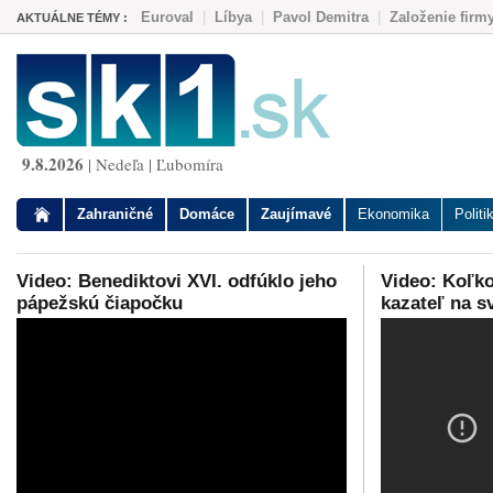
Euroval
|
Líbya
|
Pavol Demitra
|
Založenie firm
AKTUÁLNE TÉMY :
9.8.2026
| Nedeľa | Ľubomíra
Zahraničné
Domáce
Zaujímavé
Ekonomika
Politi
Video: Benediktovi XVI. odfúklo jeho
Video: Koľk
pápežskú čiapočku
kazateľ na s