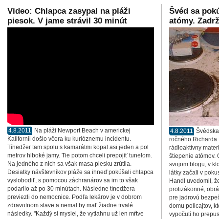
Video: Chlapca zasypal na pláži
Švéd sa pokú
piesok. V jame strávil 30 minút
atómy. Zadrž
4.8.2011
Na pláži Newport Beach v americkej
4.8.2011
Švédska 
Kalifornii došlo včera ku kurióznemu incidentu.
ročného Richarda 
Tínedžer tam spolu s kamarátmi kopal asi jeden a pol
rádioaktívny mater
metrov hlboké jamy. Tie potom chceli prepojiť tunelom.
štiepenie atómov.
Na jedného z nich sa však masa piesku zrútila.
svojom blogu, v kt
Desiatky návštevníkov pláže sa ihneď pokúšali chlapca
látky začali v poku
vyslobodiť, s pomocou záchranárov sa im to však
Handl uvedomil, ž
podarilo až po 30 minútach. Následne tínedžera
protizákonné, obrát
previezli do nemocnice. Podľa lekárov je v dobrom
pre jadrovú bezpeč
zdravotnom stave a nemal by mať žiadne trvalé
domu policajtov, k
následky. "Každý si myslel, že vytiahnu už len mŕtve
vypočutí ho prepus