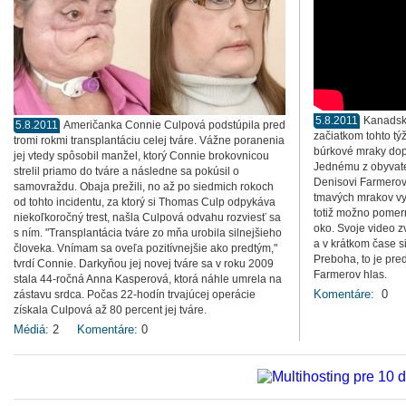
5.8.2011
Kanadsk
5.8.2011
Američanka Connie Culpová podstúpila pred
začiatkom tohto tý
tromi rokmi transplantáciu celej tváre. Vážne poranenia
búrkové mraky do
jej vtedy spôsobil manžel, ktorý Connie brokovnicou
Jednému z obyvat
strelil priamo do tváre a následne sa pokúsil o
Denisovi Farmerovi
samovraždu. Obaja prežili, no až po siedmich rokoch
tmavých mrakov vyn
od tohto incidentu, za ktorý si Thomas Culp odpykáva
totiž možno pomern
niekoľkoročný trest, našla Culpová odvahu rozviesť sa
oko. Svoje video z
s ním. "Transplantácia tváre zo mňa urobila silnejšieho
a v krátkom čase si 
človeka. Vnímam sa oveľa pozitívnejšie ako predtým,"
Preboha, to je pre
tvrdí Connie. Darkyňou jej novej tváre sa v roku 2009
Farmerov hlas.
stala 44-ročná Anna Kasperová, ktorá náhle umrela na
Komentáre:
0
zástavu srdca. Počas 22-hodín trvajúcej operácie
získala Culpová až 80 percent jej tváre.
Médiá:
2
Komentáre:
0