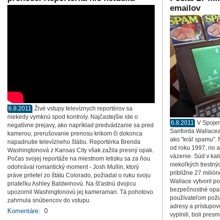
emailov
6.8.2011
Živé vstupy televíznych reportérov sa
niekedy vymknú spod kontroly. Najčastejšie ide o
6.8.2011
V Spojen
negatívne prejavy, ako napríklad predvádzanie sa pred
Sanforda Wallacea
kamerou, prerušovanie prenosu krikom či dokonca
ako "kráľ spamu". 
napadnutie televízneho štábu. Reportérka Brenda
od roku 1997, no a
Washingtonová z Kansas City však zažila presný opak.
väzenie. Súd v kal
Počas svojej reportáže na miestnom letisku sa za ňou
niekoľkých trestný
odohrával romantický moment - Josh Mullin, ktorý
približne 27 mili
práve priletel zo štátu Colorado, požiadal o ruku svoju
Wallace vytvoril po
priateľku Ashley Baldwinovú. Na šťastnú dvojicu
bezpečnostné opat
upozornil Washingtonovú jej kameraman. Tá pohotovo
používateľom poži
zahrnula snúbencov do vstupu.
adresy a prístupové
Komentáre:
0
vyplnili, boli pre