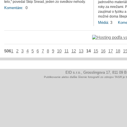
telo," povedal Skip Snead, jeden zo svedkov nehody.
jadrového materiál
roky za mrežami. P
Komentáre:
0
zaujímal o fyziku a 
možné doma štiepi
Médiá:
3
Kome
506
1
2
3
4
5
6
7
8
9
10
11
12
13
14
15
16
17
18
1
EID s.r.o., Grosslingova 17, 811 09 
Publikovanie alebo ďalšie šírenie fotografií zo zdrojov TAS