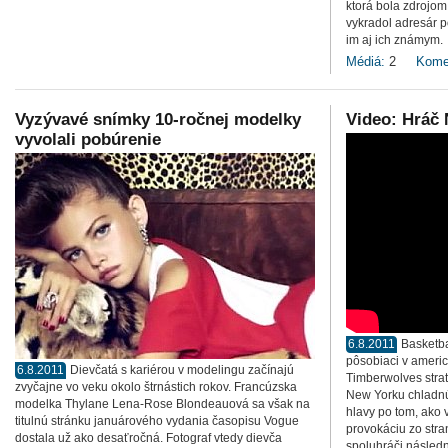
ktorá bola zdrojo
vykradol adresár p
im aj ich známym.
Médiá:
2
Kome
Vyzývavé snímky 10-ročnej modelky
Video: Hráč
vyvolali pobúrenie
6.8.2011
Basketba
pôsobiaci v ameri
6.8.2011
Dievčatá s kariérou v modelingu začínajú
Timberwolves strat
zvyčajne vo veku okolo štrnástich rokov. Francúzska
New Yorku chladnú 
modelka Thylane Lena-Rose Blondeauová sa však na
hlavy po tom, ako
titulnú stránku januárového vydania časopisu Vogue
provokáciu zo stra
dostala už ako desaťročná. Fotograf vtedy dievča
spoluhráči následn