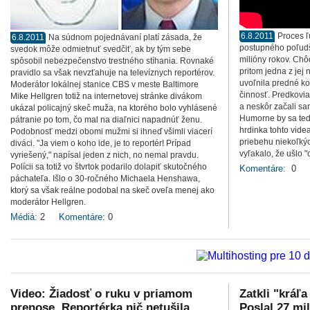
6.8.2011
Proces ľ
6.8.2011
Na súdnom pojednávaní platí zásada, že
postupného poľudš
svedok môže odmietnuť svedčiť, ak by tým sebe
milióny rokov. Ch
spôsobil nebezpečenstvo trestného stíhania. Rovnaké
pritom jedna z jej
pravidlo sa však nevzťahuje na televíznych reportérov.
uvoľnila predné ko
Moderátor lokálnej stanice CBS v meste Baltimore
činnosť. Predkovia
Mike Hellgren totiž na internetovej stránke divákom
a neskôr začali sam
ukázal policajný skeč muža, na ktorého bolo vyhlásené
Humorne by sa ted
pátranie po tom, čo mal na diaľnici napadnúť ženu.
hrdinka tohto vide
Podobnosť medzi obomi mužmi si ihneď všimli viacerí
priebehu niekoľkýc
diváci. "Ja viem o koho ide, je to reportér! Prípad
vyľakalo, že ušlo 
vyriešený," napísal jeden z nich, no nemal pravdu.
Polícii sa totiž vo štvrtok podarilo dolapiť skutočného
Komentáre:
0
páchateľa. Išlo o 30-ročného Michaela Henshawa,
ktorý sa však reálne podobal na skeč oveľa menej ako
moderátor Hellgren.
Médiá:
2
Komentáre:
0
Video: Žiadosť o ruku v priamom
Zatkli "kráľ
prenose. Reportérka nič netušila
Poslal 27 m