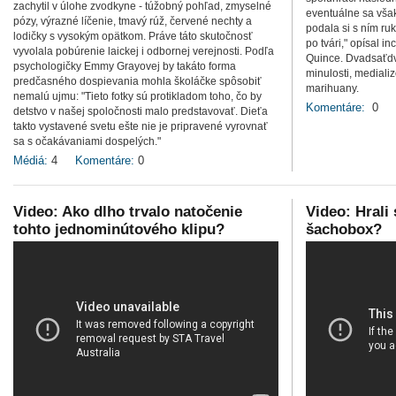
zachytil v úlohe zvodkyne - túžobný pohľad, zmyselné
eventuálne sa však
pózy, výrazné líčenie, tmavý rúž, červené nechty a
podala si s ním ruk
lodičky s vysokým opätkom. Práve táto skutočnosť
po tvári," opísal 
vyvolala pobúrenie laickej i odbornej verejnosti. Podľa
Quince. Dvadsaťdv
psychologičky Emmy Grayovej by takáto forma
minulosti, mediali
predčasného dospievania mohla školáčke spôsobiť
marihuany.
nemalú ujmu: "Tieto fotky sú protikladom toho, čo by
Komentáre:
0
detstvo v našej spoločnosti malo predstavovať. Dieťa
takto vystavené svetu ešte nie je pripravené vyrovnať
sa s očakávaniami dospelých."
Médiá:
4
Komentáre:
0
Video: Ako dlho trvalo natočenie
Video: Hrali
tohto jednominútového klipu?
šachobox?