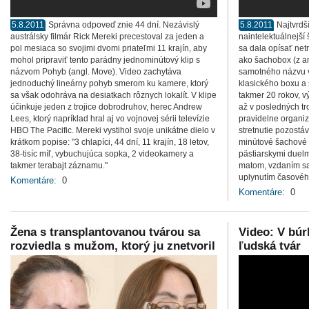
5.8.2011
Správna odpoveď znie 44 dní. Nezávislý
5.8.2011
Najtvrdš
austrálsky filmár Rick Mereki precestoval za jeden a
naintelektuálnejší 
pol mesiaca so svojimi dvomi priateľmi 11 krajín, aby
sa dala opísať net
mohol pripraviť tento parádny jednominútový klip s
ako šachobox (z a
názvom Pohyb (angl. Move). Video zachytáva
samotného názvu v
jednoduchý lineárny pohyb smerom ku kamere, ktorý
klasického boxu a 
sa však odohráva na desiatkach rôznych lokalít. V klipe
takmer 20 rokov, v
účinkuje jeden z trojice dobrodruhov, herec Andrew
až v posledných t
Lees, ktorý napríklad hral aj vo vojnovej sérii televízie
pravidelne organi
HBO The Pacific. Mereki vystihol svoje unikátne dielo v
stretnutie pozostáv
krátkom popise: "3 chlapíci, 44 dní, 11 krajín, 18 letov,
minútové šachové p
38-tisíc míľ, vybuchujúca sopka, 2 videokamery a
pästiarskymi duel
takmer terabajt záznamu."
matom, vzdaním sa
uplynutím časového
Komentáre:
0
Komentáre:
0
Žena s transplantovanou tvárou sa
Video: V búr
rozviedla s mužom, ktorý ju znetvoril
ľudská tvár