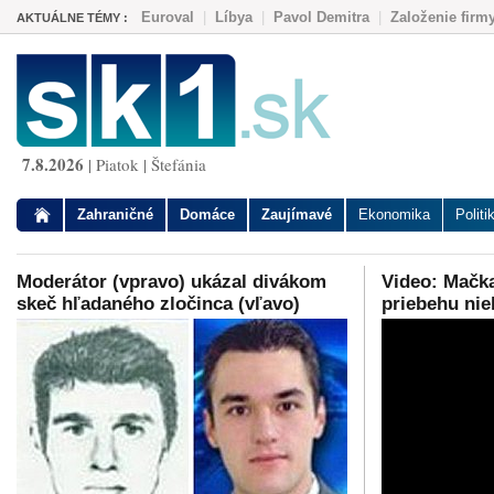
Euroval
|
Líbya
|
Pavol Demitra
|
Založenie firm
AKTUÁLNE TÉMY :
7.8.2026
| Piatok | Štefánia
Zahraničné
Domáce
Zaujímavé
Ekonomika
Politi
Moderátor (vpravo) ukázal divákom
Video: Mačka
skeč hľadaného zločinca (vľavo)
priebehu ni