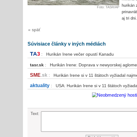
hurikán 
Foto: TASR/AP
prinavrá
aj tri dni.
« späť
Súvisiace články v iných médiách
TA
3
: Hurikán Irene večer opustí Kanadu
tasr.sk
: Hurikán Irene: Doprava v newyorskej aglomer
SME
.sk
: Hurikán Irene si v 11 štátoch vyžiadal najm
aktuality
: USA: Hurikán Irene si v 11 štátoch vyžiad
Text: