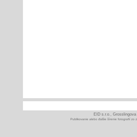
EID s.r.o., Grosslingova
Publikovanie alebo ďalšie šírenie fotografií