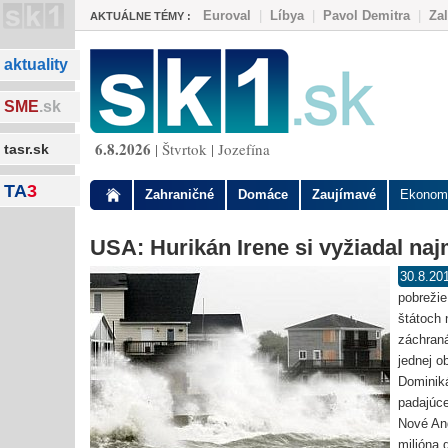
Euroval
|
Líbya
|
Pavol Demitra
|
Za
AKTUÁLNE TÉMY :
aktuality
SME
.sk
6.8.2026
| Štvrtok | Jozefína
tasr.sk
TA
3
Zahraničné
Domáce
Zaujímavé
Ekonom
USA: Hurikán Irene si vyžiadal naj
30.8.20
pobrežie
štátoch 
záchraná
jednej o
Dominiká
padajúce
Nové Ang
milióna 