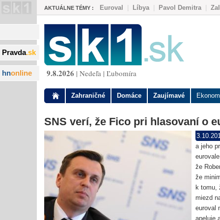
Euroval
|
Líbya
|
Pavol Demitra
|
Za
AKTUÁLNE TÉMY :
Pravda
.sk
9.8.2026
| Nedeľa | Ľubomíra
hn
online
Zahraničné
Domáce
Zaujímavé
Ekonom
SNS verí, že Fico pri hlasovaní o
3.10.20
a jeho p
eurovale
že Rober
že minim
k tomu,
miezd na
euroval 
apeluje 