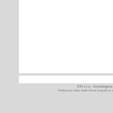
EID s.r.o., Grosslingova
Publikovanie alebo ďalšie šírenie fotografií