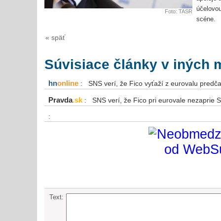
účelovou
Foto: TASR
scéne.
« späť
Súvisiace články v iných 
hn
online
: SNS verí, že Fico vyťaží z eurovalu predč
Pravda
.sk
: SNS verí, že Fico pri eurovale nezaprie 
:
Text: