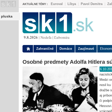
Euroval
|
Líbya
|
Pavol Demitra
|
Za
AKTUÁLNE TÉMY :
pluska
9.8.2026
| Nedeľa | Ľubomíra
Zahraničné
Domáce
Zaujímavé
Ekonom
Osobné predmety Adolfa Hitlera sú
6.10.20
nacistic
Medzi os
nosil ku
dražbe s
aj príbo
či podpí
Hessovi.
vzácnejš