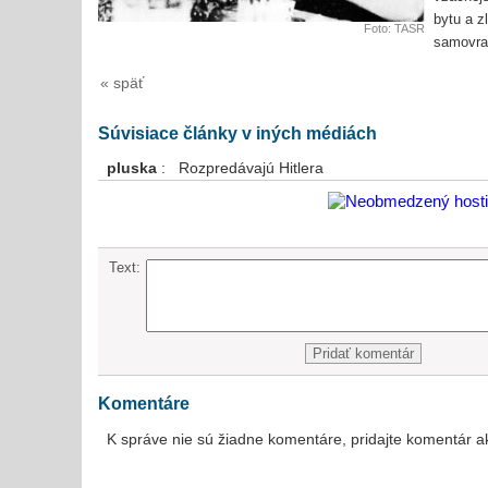
bytu a z
Foto: TASR
samovraž
« späť
Súvisiace články v iných médiách
pluska
: Rozpredávajú Hitlera
Text:
Komentáre
K správe nie sú žiadne komentáre, pridajte komentár a