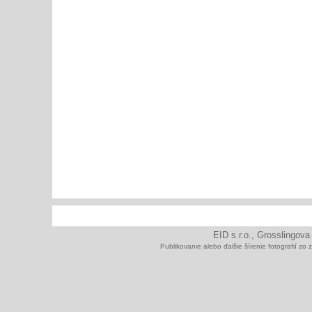
EID s.r.o., Grosslingova
Publikovanie alebo ďalšie šírenie fotografií