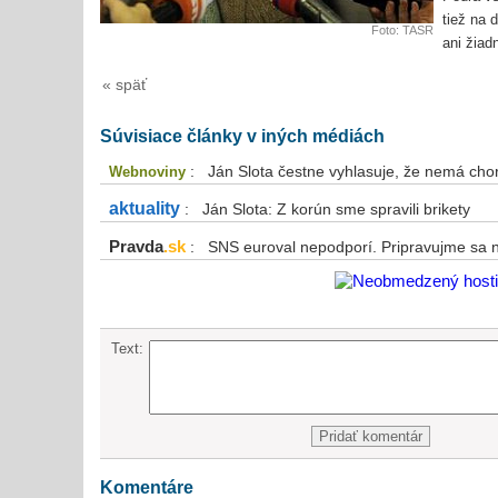
tiež na 
Foto: TASR
ani žiad
« späť
Súvisiace články v iných médiách
: Ján Slota čestne vyhlasuje, že nemá cho
Webnoviny
aktuality
: Ján Slota: Z korún sme spravili brikety
Pravda
.sk
: SNS euroval nepodporí. Pripravujme sa na
Text:
Komentáre