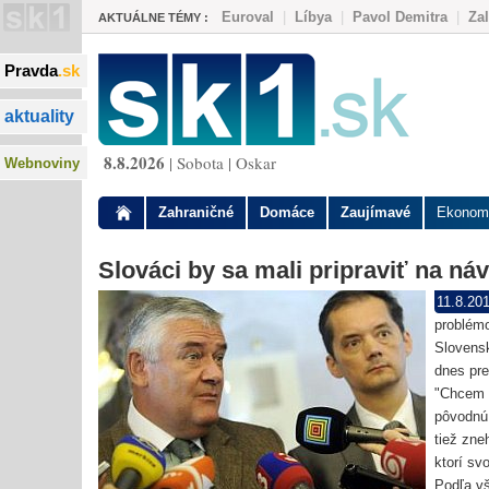
Euroval
|
Líbya
|
Pavol Demitra
|
Za
AKTUÁLNE TÉMY :
Pravda
.sk
aktuality
8.8.2026
| Sobota | Oskar
Webnoviny
Zahraničné
Domáce
Zaujímavé
Ekonom
Slováci by sa mali pripraviť na náv
11.8.20
problémo
Slovensk
dnes pre
"Chcem v
pôvodnú 
tiež zne
ktorí sv
Podľa vš