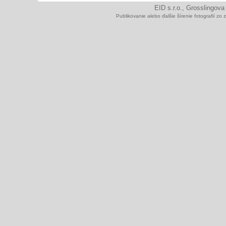
EID s.r.o., Grosslingova
Publikovanie alebo ďalšie šírenie fotografií