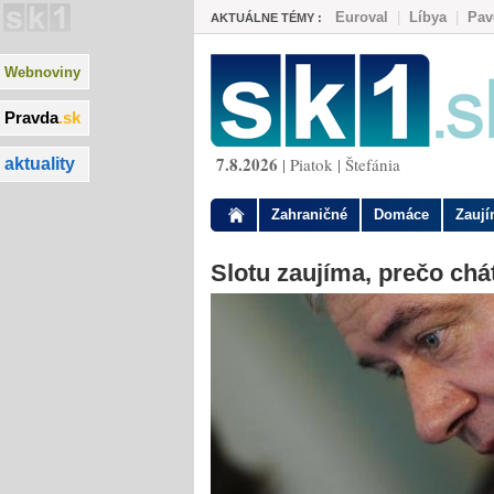
Euroval
|
Líbya
|
Pav
AKTUÁLNE TÉMY :
Webnoviny
Pravda
.sk
7.8.2026
| Piatok | Štefánia
aktuality
Zahraničné
Domáce
Zauj
Slotu zaujíma, prečo chá