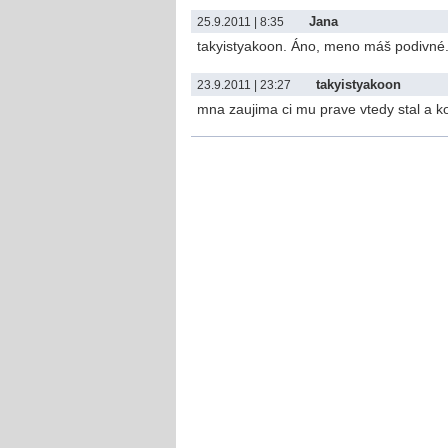
Jana
25.9.2011 | 8:35
takyistyakoon. Áno, meno máš podivné.
takyistyakoon
23.9.2011 | 23:27
mna zaujima ci mu prave vtedy stal a k