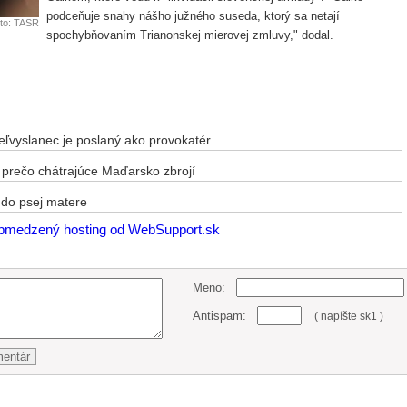
podceňuje snahy nášho južného suseda, ktorý sa netají
to: TASR
spochybňovaním Trianonskej mierovej zmluvy," dodal.
vyslanec je poslaný ako provokatér
 prečo chátrajúce Maďarsko zbrojí
 do psej matere
Meno:
Antispam:
( napíšte sk1 )