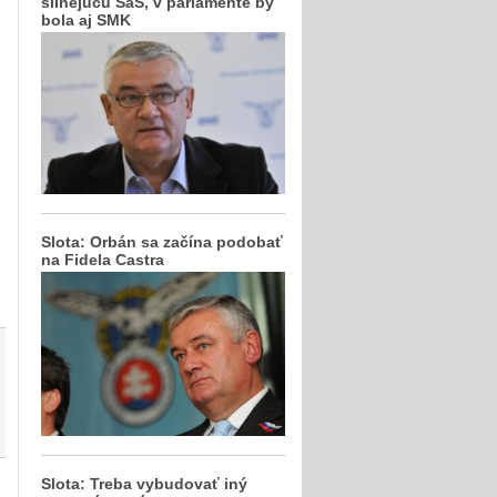
silnejúcu SaS, v parlamente by
bola aj SMK
Slota: Orbán sa začína podobať
na Fidela Castra
Slota: Treba vybudovať iný