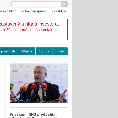
ad e-mailom
» Tlačové správy
» O sk1.sk
zastavený a hľadá investora.
bližšie informácie nás kontaktujte.
ujímavosti
Zdravie
Kultúra
Video
Prieskum: SNS predbehla