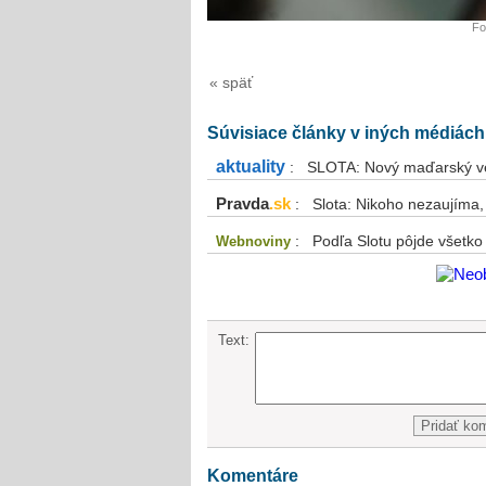
Fo
« späť
Súvisiace články v iných médiách
aktuality
: SLOTA: Nový maďarský veľ
Pravda
.sk
: Slota: Nikoho nezaujíma,
: Podľa Slotu pôjde všetko
Webnoviny
Text:
Komentáre