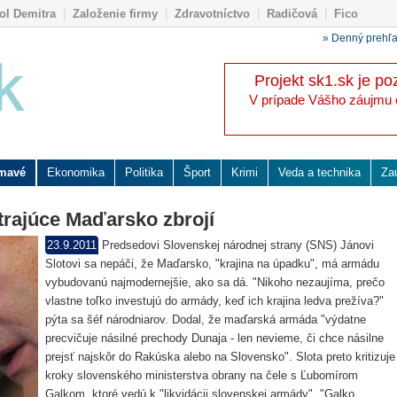
ol Demitra
|
Založenie firmy
|
Zdravotníctvo
|
Radičová
|
Fico
» Denný prehľ
Projekt sk1.sk je po
V prípade Vášho záujmu o 
ímavé
Ekonomika
Politika
Šport
Krimi
Veda a technika
Za
trajúce Maďarsko zbrojí
23.9.2011
Predsedovi Slovenskej národnej strany (SNS) Jánovi
Slotovi sa nepáči, že Maďarsko, "krajina na úpadku", má armádu
vybudovanú najmodernejšie, ako sa dá. "Nikoho nezaujíma, prečo
vlastne toľko investujú do armády, keď ich krajina ledva prežíva?"
pýta sa šéf národniarov. Dodal, že maďarská armáda "výdatne
precvičuje násilné prechody Dunaja - len nevieme, či chce násilne
prejsť najskôr do Rakúska alebo na Slovensko". Slota preto kritizuje
kroky slovenského ministerstva obrany na čele s Ľubomírom
Galkom, ktoré vedú k "likvidácii slovenskej armády". "Galko