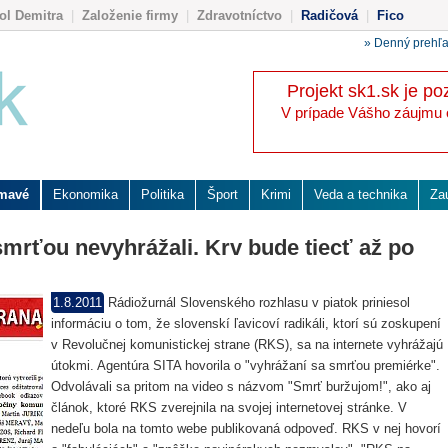
ol Demitra
|
Založenie firmy
|
Zdravotníctvo
|
Radičová
|
Fico
» Denný prehľ
Projekt sk1.sk je po
V prípade Vášho záujmu o 
ímavé
Ekonomika
Politika
Šport
Krimi
Veda a technika
Za
mrťou nevyhrážali. Krv bude tiecť až po
1.8.2011
Rádiožurnál Slovenského rozhlasu v piatok priniesol
informáciu o tom, že slovenskí ľavicoví radikáli, ktorí sú zoskupení
v Revolučnej komunistickej strane (RKS), sa na internete vyhrážajú
útokmi. Agentúra SITA hovorila o "vyhrážaní sa smrťou premiérke".
Odvolávali sa pritom na video s názvom "Smrť buržujom!", ako aj
článok, ktoré RKS zverejnila na svojej internetovej stránke. V
nedeľu bola na tomto webe publikovaná odpoveď. RKS v nej hovorí