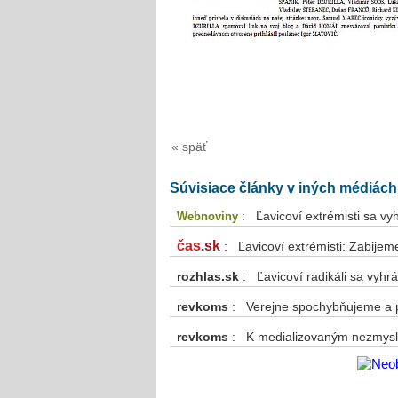
« späť
Súvisiace články v iných médiách
: Ľavicoví extrémisti sa v
Webnoviny
čas
.sk
: Ľavicoví extrémisti: Zabije
rozhlas.sk
: Ľavicoví radikáli sa vyhr
revkoms
: Verejne spochybňujeme a 
revkoms
: K medializovaným nezmys