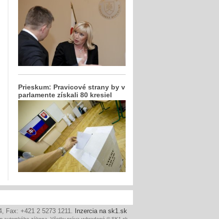
Prieskum: Pravicové strany by v
parlamente získali 80 kresiel
24, Fax: +421 2 5273 1211.
Inzercia na sk1.sk
ním autorského zákona. Všetky práva vyhradené © SK1.sk