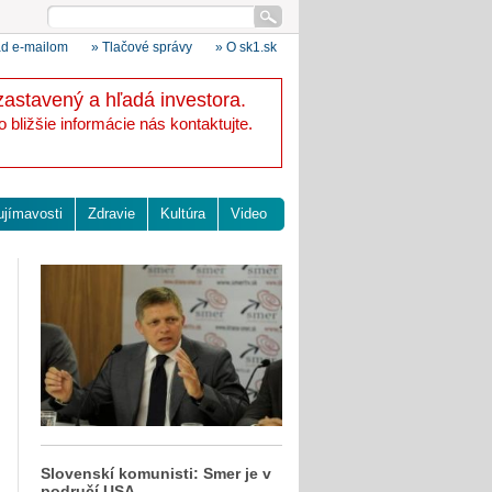
ad e-mailom
» Tlačové správy
» O sk1.sk
zastavený a hľadá investora.
bližšie informácie nás kontaktujte.
ujímavosti
Zdravie
Kultúra
Video
Slovenskí komunisti: Smer je v
područí USA