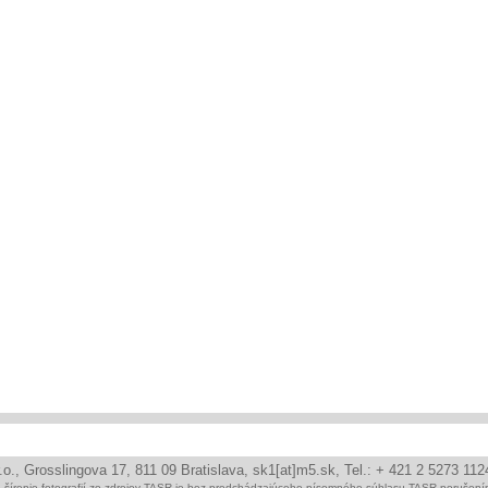
r.o., Grosslingova 17, 811 09 Bratislava, sk1[at]m5.sk, Tel.: + 421 2 5273 11
ie šírenie fotografií zo zdrojov TASR je bez predchádzajúceho písomného súhlasu TASR poruše