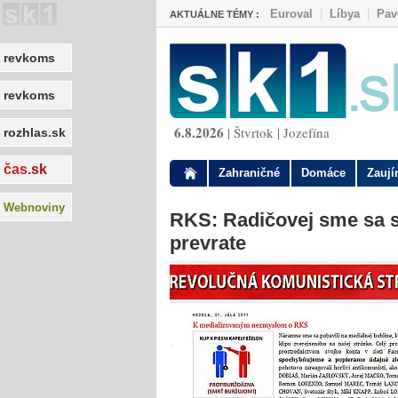
Euroval
|
Líbya
|
Pav
AKTUÁLNE TÉMY :
revkoms
revkoms
6.8.2026
| Štvrtok | Jozefína
rozhlas.sk
čas
.sk
Zahraničné
Domáce
Zauj
Webnoviny
RKS: Radičovej sme sa s
prevrate