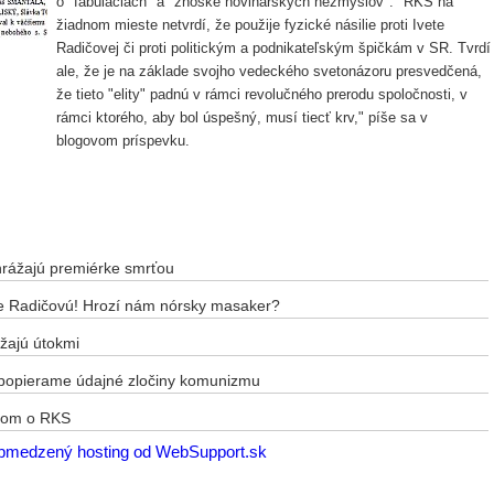
o "fabuláciách" a "znôške novinárskych nezmyslov". "RKS na
žiadnom mieste netvrdí, že použije fyzické násilie proti Ivete
Radičovej či proti politickým a podnikateľským špičkám v SR. Tvrdí
ale, že je na základe svojho vedeckého svetonázoru presvedčená,
že tieto "elity" padnú v rámci revolučného prerodu spoločnosti, v
rámci ktorého, aby bol úspešný, musí tiecť krv," píše sa v
blogovom príspevku.
yhrážajú premiérke smrťou
me Radičovú! Hrozí nám nórsky masaker?
ážajú útokmi
popierame údajné zločiny komunizmu
lom o RKS