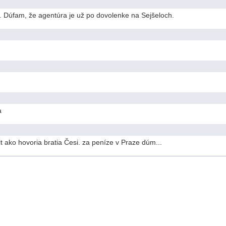
lo. Dúfam, že agentúra je už po dovolenke na Sejšeloch.
a
lt ako hovoria bratia Česi. za peníze v Praze dúm...