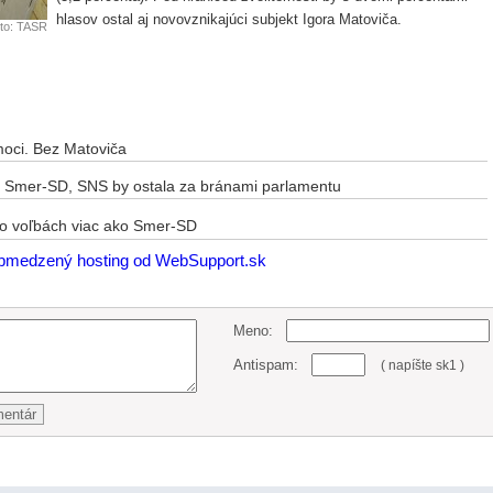
hlasov ostal aj novovznikajúci subjekt Igora Matoviča.
to: TASR
moci. Bez Matoviča
al Smer-SD, SNS by ostala za bránami parlamentu
o voľbách viac ako Smer-SD
Meno:
Antispam:
( napíšte sk1 )