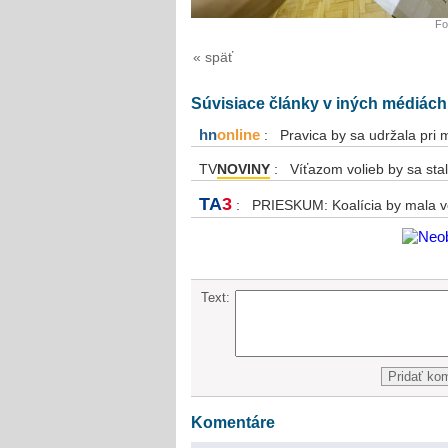
Fo
« späť
Súvisiace články v iných médiách
hn
online
: Pravica by sa udržala pri 
TV
NOVINY
: Víťazom volieb by sa st
TA
3
: PRIESKUM: Koalícia by mala v
Text:
Komentáre