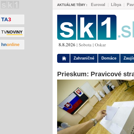
Euroval
|
Líbya
|
Pav
AKTUÁLNE TÉMY :
TA
3
TV
NOVINY
8.8.2026
| Sobota | Oskar
hn
online
Zahraničné
Domáce
Zauj
Prieskum: Pravicové stra