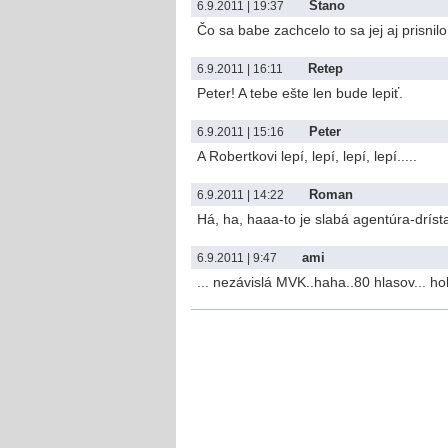
Stano
6.9.2011 | 19:37
Čo sa babe zachcelo to sa jej aj prisni
Retep
6.9.2011 | 16:11
Peter! A tebe ešte len bude lepiť.
Peter
6.9.2011 | 15:16
A Robertkovi lepí, lepí, lepí, lepí.....
Roman
6.9.2011 | 14:22
Há, ha, haaa-to je slabá agentúra-dríst
ami
6.9.2011 | 9:47
... nezávislá MVK..haha..80 hlasov... ho