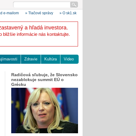
ad e-mailom
» Tlačové správy
» O sk1.sk
zastavený a hľadá investora.
bližšie informácie nás kontaktujte.
ujímavosti
Zdravie
Kultúra
Video
Radičová sľubuje, že Slovensko
nezablokuje summit EÚ o
Grécku