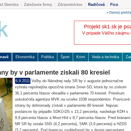
ol Demitra
|
Založenie firmy
|
Zdravotníctvo
|
Radičová
|
Fico
» Denný prehľ
Projekt sk1.sk je po
V prípade Vášho záujmu o 
ímavé
Ekonomika
Politika
Šport
Krimi
Veda a technika
Za
ny by v parlamente získali 80 kresiel
6.9.2011
Voľby do Národnej rady SR by v auguste jednoznačne
vyhrala najsilnejšia opozičná strana Smer-SD, ktorá by so ziskom
36,1 percenta hlasov obsadila v parlamente 70 kresiel. Prieskum
uskutočnila agentúra MVK na vzorke 1038 respondentov. Pravicové
strany by dohromady získali v parlamente 80 kresiel. Najviac
poslancov by pripadlo SDKÚ-DS s 13,2 percenta, nasleduje KDH s
9,9 percenta hlasov a Most-Híd s 9,7 percenta hlasov. Pred bránami
NR SR by ostala SNS (4,2 percenta), SMK (3,9 percenta) a HZDS
(3,2 percenta). Pod hranicou zvoliteľnosti by s dvomi percentami