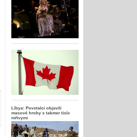
Líbya: Povstalci objavili
masové hroby s takmer tisíc
mŕtvymi