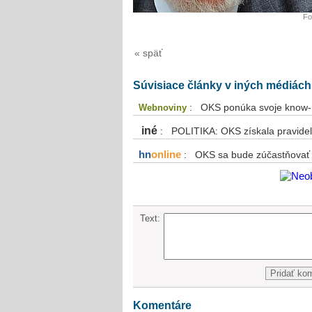
Fo
« späť
Súvisiace články v iných médiách
: OKS ponúka svoje know-h
Webnoviny
iné
: POLITIKA: OKS získala pravidel
hn
online
: OKS sa bude zúčastňovať 
Text:
Komentáre