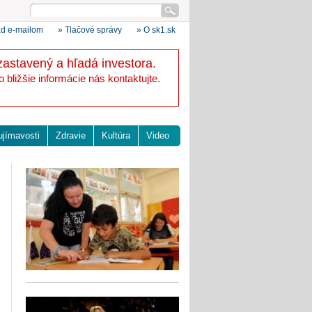
ad e-mailom
» Tlačové správy
» O sk1.sk
zastavený a hľadá investora.
bližšie informácie nás kontaktujte.
ujímavosti
Zdravie
Kultúra
Video