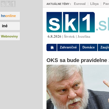
Euroval
|
Líbya
|
Pav
AKTUÁLNE TÉMY :
hn
online
iné
6.8.2026
| Štvrtok | Jozefína
Webnoviny
Zahraničné
Domáce
Zauj
OKS sa bude pravidelne 