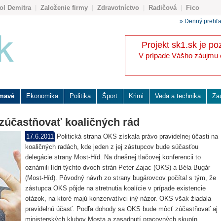
ol Demitra
|
Založenie firmy
|
Zdravotníctvo
|
Radičová
|
Fico
» Denný prehľ
Projekt sk1.sk je po
V prípade Vášho záujmu o 
ímavé
Ekonomika
Politika
Šport
Krimi
Veda a technika
Za
zúčastňovať koaličných rád
17.6.2011
Politická strana OKS získala právo pravidelnej účasti na
koaličných radách, kde jeden z jej zástupcov bude súčasťou
delegácie strany Most-Híd. Na dnešnej tlačovej konferencii to
oznámili lídri týchto dvoch strán Peter Zajac (OKS) a Béla Bugár
(Most-Híd). Pôvodný návrh zo strany bugárovcov počítal s tým, že
zástupca OKS pôjde na stretnutia koalície v prípade existencie
otázok, na ktoré majú konzervatívci iný názor. OKS však žiadala
pravidelnú účasť. Podľa dohody sa OKS bude môcť zúčastňovať aj
ministerských klubov Mosta a zasadnutí pracovných skupín.