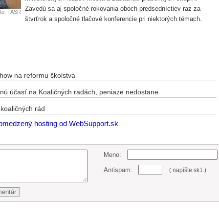
Zavedú sa aj spoločné rokovania oboch predsedníctiev raz za
to: TASR
štvrťrok a spoločné tlačové konferencie pri niektorých témach.
ow na reformu školstva
nú účasť na Koaličných radách, peniaze nedostane
koaličných rád
Meno:
Antispam:
( napíšte sk1 )