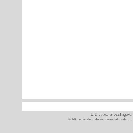
EID s.r.o., Grosslingova
Publikovanie alebo ďalšie šírenie fotografií