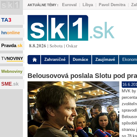
Euroval
|
Líbya
|
Pavol Demitra
|
Za
AKTUÁLNE TÉMY :
TA
3
hn
online
8.8.2026
| Sobota | Oskar
Pravda
.sk
TV
NOVINY
Zahraničné
Domáce
Zaujímavé
Ekonom
Webnoviny
Belousovová poslala Slotu pod prah
SME
.sk
16.6.20
MVK by O
percenta
zvoliteľ
spravod
Belousov
spôsobil
stranou 
so 78 kr