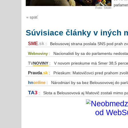
parlamen
Foto: TASR
« späť
Súvisiace články v iných 
SME
.sk
: Belousovej strana poslala SNS pod prah zvo
: Nacionalisti by sa do parlamentu nedosta
Webnoviny
TV
NOVINY
: V novom prieskume má Smer 38,5 perce
Pravda
.sk
: Prieskum: Matovičovci pred prahom zvoli
hn
online
: Národniari by sa bez Belousovovej do par
TA
3
: Slota a Belousovová aj Matovič zostali mimo p