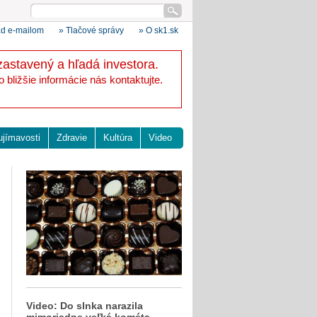
ad e-mailom
» Tlačové správy
» O sk1.sk
zastavený a hľadá investora.
bližšie informácie nás kontaktujte.
ujímavosti
Zdravie
Kultúra
Video
Video: Do slnka narazila