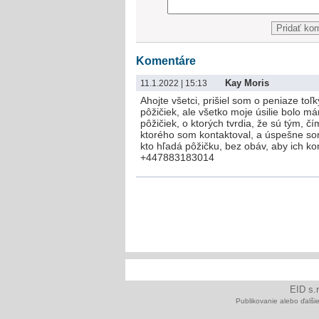
Komentáre
Kay Moris
11.1.2022 | 15:13
Ahojte všetci, prišiel som o peniaze toľ
pôžičiek, ale všetko moje úsilie bolo m
pôžičiek, o ktorých tvrdia, že sú tým, 
ktorého som kontaktoval, a úspešne so
kto hľadá pôžičku, bez obáv, aby ich 
+447883183014
EID s.
Publikovanie alebo ďalš