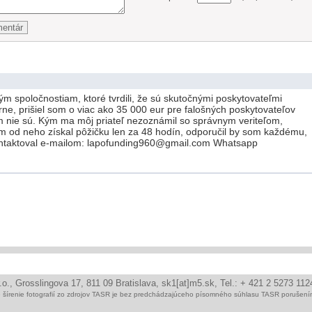
kým spoločnostiam, ktoré tvrdili, že sú skutočnými poskytovateľmi
árne, prišiel som o viac ako 35 000 eur pre falošných poskytovateľov
čím nie sú. Kým ma môj priateľ nezoznámil so správnym veriteľom,
m od neho získal pôžičku len za 48 hodín, odporučil by som každému,
kontaktoval e-mailom: lapofunding960@gmail.com Whatsapp
r.o., Grosslingova 17, 811 09 Bratislava, sk1[at]m5.sk, Tel.: + 421 2 5273 11
ie šírenie fotografií zo zdrojov TASR je bez predchádzajúceho písomného súhlasu TASR poruše