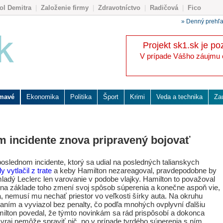
ol Demitra
|
Založenie firmy
|
Zdravotníctvo
|
Radičová
|
Fico
» Denný prehľ
Projekt sk1.sk je po
V prípade Vášho záujmu o 
ímavé
Ekonomika
Politika
Šport
Krimi
Veda a technika
Za
m incidente znova pripravený bojovať
oslednom incidente, ktorý sa udial na posledných talianskych
 vytlačil z trate
a keby Hamilton nezareagoval, pravdepodobne by
 mladý Leclerc len varovanie v podobe vlajky. Hamilton to považoval
 na základe toho zmení svoj spôsob súperenia a konečne aspoň vie,
a, nemusí mu nechať priestor vo veľkosti šírky auta. Na okruhu
aním a vyviazol bez penalty, čo podľa mnohých ovplyvní ďalšiu
amilton povedal, že týmto novinkám sa rád prispôsobí a dokonca
 vraj nemôže spraviť nič, no v prípade tvrdého súperenia s ním