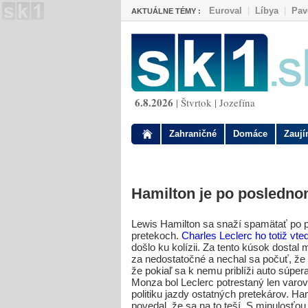
Euroval
|
Líbya
|
Pav
AKTUÁLNE TÉMY :
6.8.2026
| Štvrtok | Jozefína
Zahraničné
Domáce
Zauj
Hamilton je po posledno
Lewis Hamilton sa snaží spamätať po p
pretekoch.
Charles Leclerc ho totiž vtedy
došlo ku kolízii. Za tento kúsok dostal
za nedostatočné a nechal sa počuť, že
že pokiaľ sa k nemu priblíži auto súper
Monza bol Leclerc potrestaný len varov
politiku jazdy ostatných pretekárov. H
povedal, že sa na to teší. S minulosťou