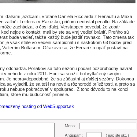
mi ďalšími jazdcami, vrátane Daniela Ricciarda z Renaultu a Maxa
n zatlačil Leclerca v Rakúsku, pričom nedostal penaltu. Na základe
ati môže zachádzať o čosi ďalej. Verstappen povedal, že zopár
keď nejde o kontakt, mali by ste sa vraj vedieť brániť. Preňho sú
 teraz bude vedieť, takže každý bude jazdiť rovnako. Táto zmena tak
on je však stále vo vedení šampionátu s náskokom 63 bodov pred
Valterrim Bottasom. Očakáva sa, že Ferrari sa opäť postaví na
 forme.
óny odchádza. Poliakovi sa túto sezónu podaril pozoruhodný návrat
í v nehode z roku 2011. Hoci sa snažil, bol vytlačený svojím
. Je nepravdepodobné, že sa zúčastní aj ďalšej sezóny. Dokonca
 sa vyjadril, že sa teší na nové a rôznorodé príležitosti, a preto sa
roku nebude pokračovať v spolupráci. Z toho dôvodu to na konci
iam, ktoré mu budúcnosť prinesie.
Meno:
Antispam:
( napíšte sk1 )