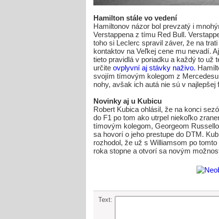
Hamilton stále vo vedení
Hamiltonov názor bol prevzatý i mnohý
Verstappena z tímu Red Bull. Verstappe
toho si Leclerc spravil záver, že na tr
kontaktov na Veľkej cene mu nevadí. Aj 
tieto pravidlá v poriadku a každý to už
určite
ovplyvní aj stávky naživo.
Hamilt
svojím tímovým kolegom z Mercedesu, 
nohy, avšak ich autá nie sú v najlepšej
Novinky aj u Kubicu
Robert Kubica ohlásil, že na konci sez
do F1 po tom ako utrpel niekoľko zranen
tímovým kolegom, Georgeom Russellom
sa hovorí o jeho prestupe do DTM. Kubica
rozhodol, že už s Williamsom po tomto 
roka stopne a otvorí sa novým možnost
Text: