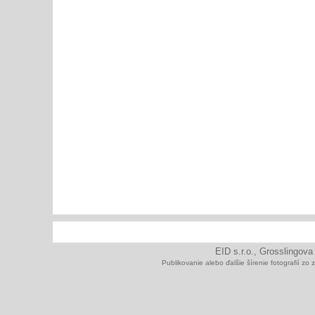
EID s.r.o., Grosslingova
Publikovanie alebo ďalšie šírenie fotografií