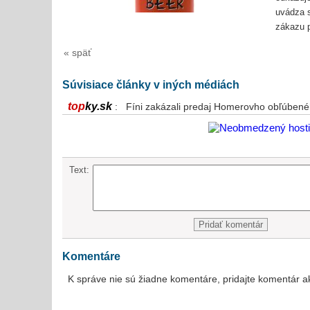
uvádza s
zákazu p
« späť
Súvisiace články v iných médiách
top
ky.sk
: Fíni zakázali predaj Homerovho obľúbené
Text:
Komentáre
K správe nie sú žiadne komentáre, pridajte komentár a