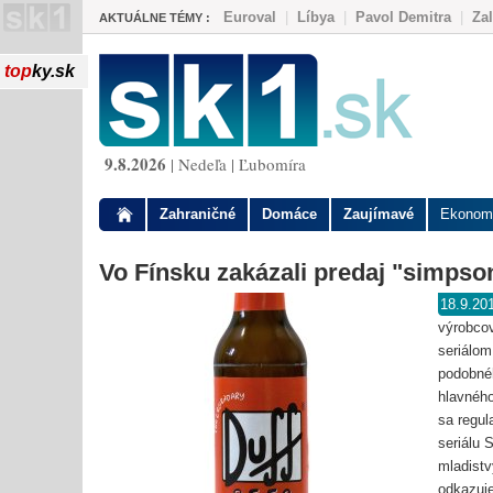
Euroval
|
Líbya
|
Pavol Demitra
|
Za
AKTUÁLNE TÉMY :
top
ky.sk
9.8.2026
| Nedeľa | Ľubomíra
Zahraničné
Domáce
Zaujímavé
Ekonom
Vo Fínsku zakázali predaj "simps
18.9.20
výrobco
seriálo
podobnéh
hlavného
sa regul
seriálu
mladistv
odkazuje