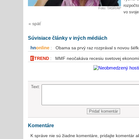
rozpočto
Foto: TASR/AP
vo svoje
« späť
Súvisiace články v iných médiách
hn
online
: Obama sa prvý raz rozprával s novou šé
E
TREND
: MMF neočakáva recesiu svetovej ekonomi
Text:
Komentáre
K správe nie sú žiadne komentáre, pridajte komentár a