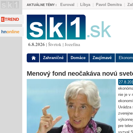
Euroval
|
Líbya
|
Pavol Demitra
|
Za
AKTUÁLNE TÉMY :
E
TREND
hn
online
6.8.2026
| Štvrtok | Jozefína
Zahraničné
Domáce
Zaujímavé
Ekonom
Menový fond neočakáva novú svetov
27.8.20
ekonóma
nie je v
ekonomi
Uvádza s
zverejne
výkonnej
pre tele
vyzval S