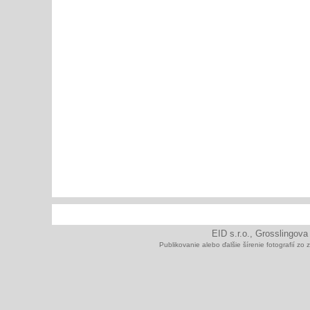
EID s.r.o., Grosslingova
Publikovanie alebo ďalšie šírenie fotografií