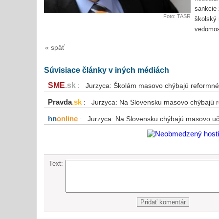
sankcie
Foto: TASR
školský 
vedomos
« späť
Súvisiace články v iných médiách
SME
.sk
: Jurzyca: Školám masovo chýbajú reformné
Pravda
.sk
: Jurzyca: Na Slovensku masovo chýbajú 
hn
online
: Jurzyca: Na Slovensku chýbajú masovo u
Text: