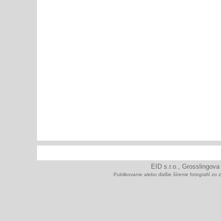
EID s.r.o., Grosslingova
Publikovanie alebo ďalšie šírenie fotografií