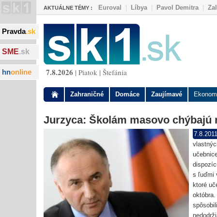
Euroval
|
Líbya
|
Pavol Demitra
|
Za
AKTUÁLNE TÉMY :
Pravda
.sk
SME
.sk
7.8.2026
| Piatok | Štefánia
hn
online
Zahraničné
Domáce
Zaujímavé
Ekonom
Jurzyca: Školám masovo chýbajú 
7.8.201
vlastnýc
učebnic
dispozíc
s ľuďmi 
ktoré uč
októbra.
spôsobil
nedodrži