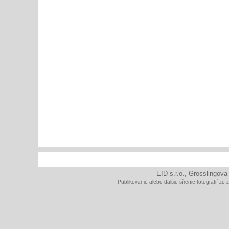
EID s.r.o., Grosslingova
Publikovanie alebo ďalšie šírenie fotografií