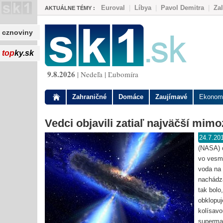
Euroval
|
Líbya
|
Pavol Demitra
|
Za
AKTUÁLNE TÉMY :
cznoviny
top
ky.sk
9.8.2026
| Nedeľa | Ľubomíra
Zahraničné
Domáce
Zaujímavé
Ekonom
Vedci objavili zatiaľ najväčší mi
24.7.20
(NASA) o
vo vesmí
voda na 
nachádza
tak bolo
obklopuj
kolísavo
supermas