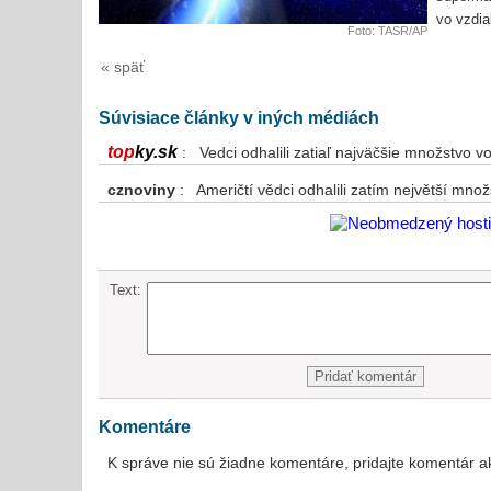
vo vzdia
Foto: TASR/AP
« späť
Súvisiace články v iných médiách
top
ky.sk
: Vedci odhalili zatiaľ najväčšie množstvo 
cznoviny
: Američtí vědci odhalili zatím největší mno
Text:
Komentáre
K správe nie sú žiadne komentáre, pridajte komentár a