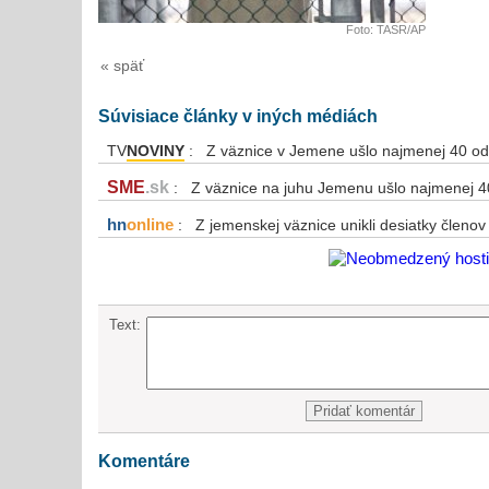
Foto: TASR/AP
« späť
Súvisiace články v iných médiách
TV
NOVINY
: Z väznice v Jemene ušlo najmenej 40 od
SME
.sk
: Z väznice na juhu Jemenu ušlo najmenej 4
hn
online
: Z jemenskej väznice unikli desiatky členov
Text:
Komentáre