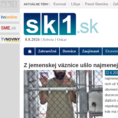
Euroval
|
Líbya
|
Pavol Demitra
|
Za
AKTUÁLNE TÉMY :
hn
online
SME
.sk
8.8.2026
| Sobota | Oskar
TV
NOVINY
Zahraničné
Domáce
Zaujímavé
Ekonom
Z jemenskej väznice ušlo najmenej
22.6.20
najmenej
nich už 
obvinení
dozorcov
ďalších 
nepokoje
kde má v