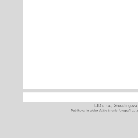
EID s.r.o., Grosslingova
Publikovanie alebo ďalšie šírenie fotografií