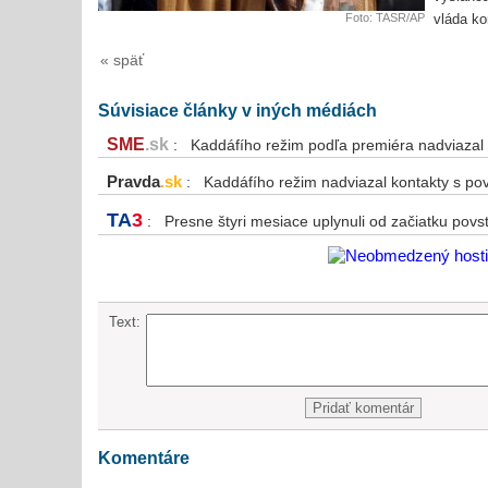
Foto: TASR/AP
vláda ko
« späť
Súvisiace články v iných médiách
SME
.sk
: Kaddáfího režim podľa premiéra nadviazal 
Pravda
.sk
: Kaddáfího režim nadviazal kontakty s pov
TA
3
: Presne štyri mesiace uplynuli od začiatku povst
Text:
Komentáre