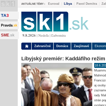
Euroval
|
Líbya
|
Pavol Demitra
|
Za
AKTUÁLNE TÉMY :
TA
3
Pravda
.sk
9.8.2026
| Nedeľa | Ľubomíra
SME
.sk
Zahraničné
Domáce
Zaujímavé
Ekonom
Líbyjský premiér: Kaddáfího režim 
18.6.20
Muammara
Mahmúdí 
Francúz
aj osoby
zaznamen
rady Mah
strán po
vyslanca