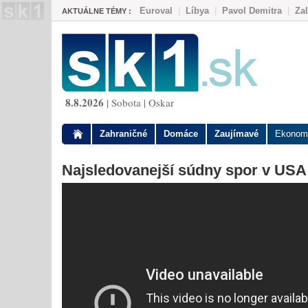
Euroval
|
Líbya
|
Pavol Demitra
|
Za
AKTUÁLNE TÉMY :
8.8.2026
| Sobota | Oskar
Zahraničné
Domáce
Zaujímavé
Ekonom
Najsledovanejší súdny spor v USA: