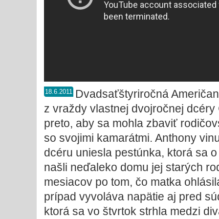
Dvadsaťštyriročná Američan
18.6.2011
z vraždy vlastnej dvojročnej dcéry
preto, aby sa mohla zbaviť rodičov
so svojimi kamarátmi. Anthony vinu 
dcéru uniesla pestúnka, ktorá sa o
našli neďaleko domu jej starých r
mesiacov po tom, čo matka ohlásila
prípad vyvoláva napätie aj pred sú
ktorá sa vo štvrtok strhla medzi 