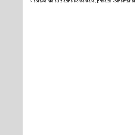
K správe nie sú žiadne komentáre, pridajte komentár a