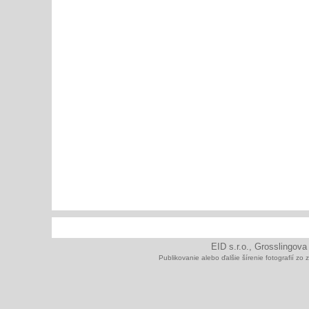
EID s.r.o., Grosslingova
Publikovanie alebo ďalšie šírenie fotografií