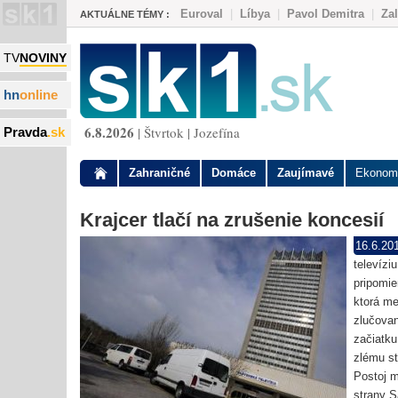
Euroval
|
Líbya
|
Pavol Demitra
|
Za
AKTUÁLNE TÉMY :
TV
NOVINY
hn
online
6.8.2026
| Štvrtok | Jozefína
Pravda
.sk
Zahraničné
Domáce
Zaujímavé
Ekonom
Krajcer tlačí na zrušenie koncesií
16.6.20
televíziu
pripomie
ktorá me
zlučovan
začiatku
zlému st
Postoj m
strany 