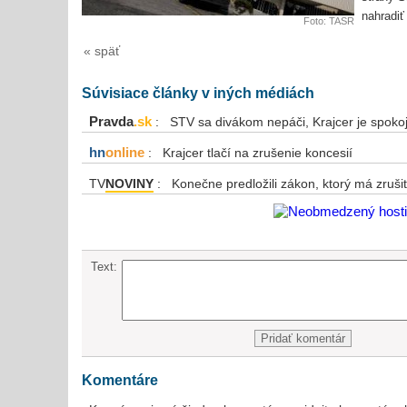
nahradiť
Foto: TASR
« späť
Súvisiace články v iných médiách
Pravda
.sk
: STV sa divákom nepáči, Krajcer je spoko
hn
online
: Krajcer tlačí na zrušenie koncesií
TV
NOVINY
: Konečne predložili zákon, ktorý má zruši
Text:
Komentáre