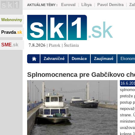
Euroval
|
Líbya
|
Pavol Demitra
|
Za
AKTUÁLNE TÉMY :
Webnoviny
Pravda
.sk
7.8.2026
| Piatok | Štefánia
SME
.sk
Zahraničné
Domáce
Zaujímavé
Ekonom
Splnomocnenca pre Gabčíkovo chce
16.6.20
splnomoc
pretože 
postup p
nepovaž
strane.
minister
uvažoval
kolega J