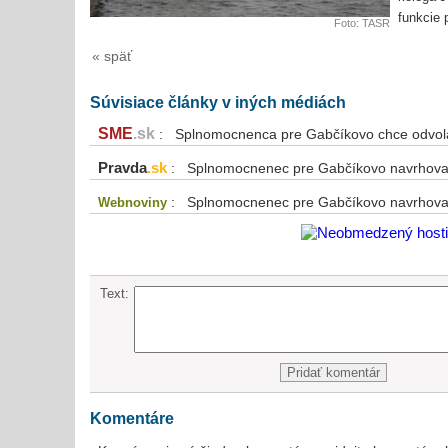
funkcie p
Foto: TASR
« späť
Súvisiace články v iných médiách
SME
.sk
: Splnomocnenca pre Gabčíkovo chce odvola
Pravda
.sk
: Splnomocnenec pre Gabčíkovo navrhoval
: Splnomocnenec pre Gabčíkovo navrhov
Webnoviny
Text:
Komentáre