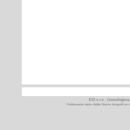
EID s.r.o., Grosslingova
Publikovanie alebo ďalšie šírenie fotografií