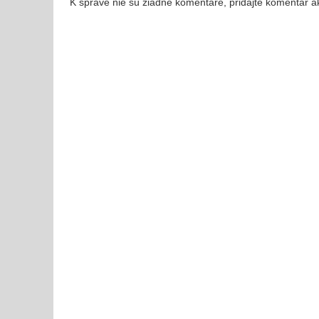
K správe nie sú žiadne komentáre, pridajte komentár a