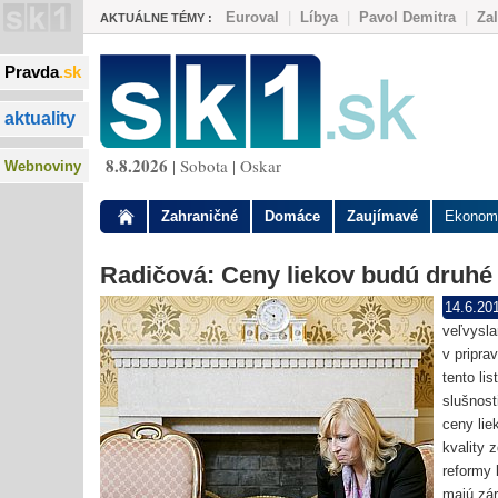
Euroval
|
Líbya
|
Pavol Demitra
|
Za
AKTUÁLNE TÉMY :
Pravda
.sk
aktuality
8.8.2026
| Sobota | Oskar
Webnoviny
Zahraničné
Domáce
Zaujímavé
Ekonom
Radičová: Ceny liekov budú druhé 
14.6.20
veľvysla
v pripra
tento lis
slušnost
ceny lie
kvality 
reformy 
majú zár