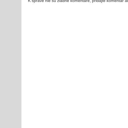
K správe nie sú žiadne komentáre, pridajte komentár a