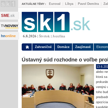
Euroval
|
Líbya
|
Pavol Demitra
|
Za
AKTUÁLNE TÉMY :
SME
.sk
TV
NOVINY
6.8.2026
| Štvrtok | Jozefína
hn
online
Zahraničné
Domáce
Zaujímavé
Ekonom
Ústavný súd rozhodne o voľbe pro
13.6.20
alebo ne
ktorá sa
prokurát
verejnú 
toho bud
predsed
opozícia
kandidát