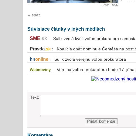
Foto: TASR
« späť
Súvisiace články v iných médiách
SME
.sk
: Sulík zvolá kvôli voľbe prokurátora samos
Pravda
.sk
: Koalícia opäť nominuje Čentéša na post 
hn
online
: Sulík zvolá verejnú voľbu prokurátora
: Verejná voľba prokurátora bude 17. júna
Webnoviny
Text:
Komentáre