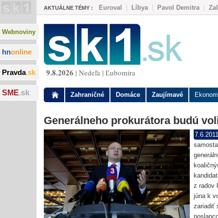
Euroval
|
Líbya
|
Pavol Demitra
|
Za
AKTUÁLNE TÉMY :
Webnoviny
hn
online
9.8.2026
| Nedeľa | Ľubomíra
Pravda
.sk
SME
.sk
Zahraničné
Domáce
Zaujímavé
Ekonom
Generálneho prokurátora budú voli
7.6.201
samostat
generáln
koaličný
kandidat
z radov 
júna k v
zariadiť
poslanc