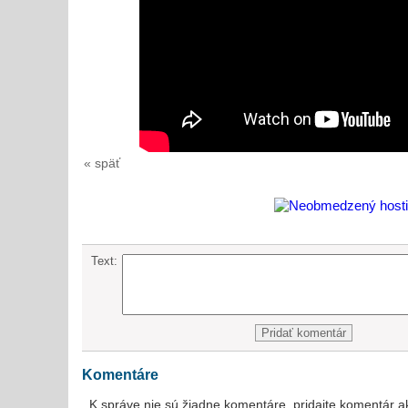
« späť
Text:
Komentáre
K správe nie sú žiadne komentáre, pridajte komentár a