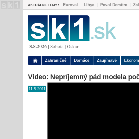
Euroval
|
Líbya
|
Pavol Demitra
|
Za
AKTUÁLNE TÉMY :
8.8.2026
| Sobota | Oskar
Zahraničné
Domáce
Zaujímavé
Ekonom
Video: Nepríjemný pád modela po
11.5.2011