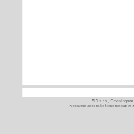
EID s.r.o., Grosslingova
Publikovanie alebo ďalšie šírenie fotografií